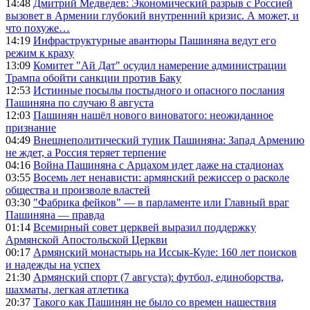
14:48
Дмитрий Медведев: Экономический разрыв с Россией
вызовет в Армении глубокий внутренний кризис. А может, и
что похуже…
14:19
Инфраструктурные авантюры Пашиняна ведут его
режим к краху
13:09
Комитет "Ай Дат" осудил намерение администрации
Трампа обойти санкции против Баку
12:53
Истинные посылы постыдного и опасного послания
Пашиняна по случаю 8 августа
12:03
Пашинян нашёл нового виноватого: неожиданное
признание
04:49
Внешнеполитический тупик Пашиняна: Запад Армению
не ждет, а Россия теряет терпение
04:16
Война Пашиняна с Арцахом идет даже на стадионах
03:55
Восемь лет ненависти: армянский режиссер о расколе
общества и произволе властей
03:30
"Фабрика фейков" — в парламенте или Главный враг
Пашиняна — правда
01:14
Всемирный совет церквей выразил поддержку
Армянской Апостольской Церкви
00:17
Армянский монастырь на Иссык-Куле: 160 лет поисков
и надежды на успех
21:30
Армянский спорт (7 августа): футбол, единоборства,
шахматы, легкая атлетика
20:37
Такого как Пашинян не было со времен нашествия