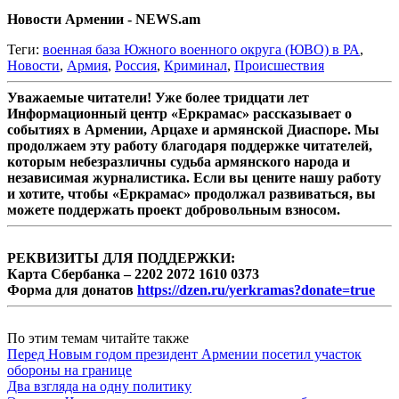
Новости Армении - NEWS.am
Теги:
военная база Южного военного округа (ЮВО) в РА
,
Новости
,
Армия
,
Россия
,
Криминал
,
Происшествия
Уважаемые читатели! Уже более тридцати лет
Информационный центр «Еркрамас» рассказывает о
событиях в Армении, Арцахе и армянской Диаспоре. Мы
продолжаем эту работу благодаря поддержке читателей,
которым небезразличны судьба армянского народа и
независимая журналистика. Если вы цените нашу работу
и хотите, чтобы «Еркрамас» продолжал развиваться, вы
можете поддержать проект добровольным взносом.
РЕКВИЗИТЫ ДЛЯ ПОДДЕРЖКИ:
Карта Сбербанка – 2202 2072 1610 0373
Форма для донатов
https://dzen.ru/yerkramas?donate=true
По этим темам читайте также
Перед Новым годом президент Армении посетил участок
обороны на границе
Два взгляда на одну политику