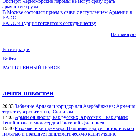
Эксперт: Черноморские паромы не могут сразу брать
армянские грузы
В Москве состоялся прием в связи с вступлением Армении в
ЕАЭС
ЕАЭС и Турция готовятся к сотрудничеству
На главную
Регистрация
Войти
РАСШИРЕННЫЙ ПОИСК
лента новостей
20:33
Забвение Арцаха и коридор для Азербайджана: Армения
теряет суверенитет над Сюником
17:03
Армян он любил, как русских, а русских – как армян:
Гений права и милосердия Григорий Джаншиев
15:40
Розовые очки премьера: Пашинян торгует исторической
памятью и празднует дипломатическую капитуляцию