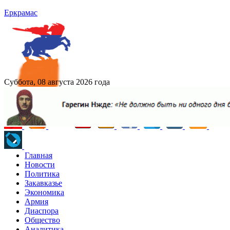
Еркрамас
Суббота, 08 августа 2026 года
Главная
Новости
Политика
Закавказье
Экономика
Армия
Диаспора
Общество
Аналитика