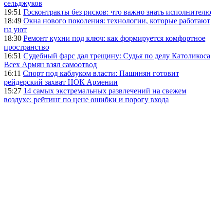
сельджуков
19:51
Госконтракты без рисков: что важно знать исполнителю
18:49
Окна нового поколения: технологии, которые работают
на уют
18:30
Ремонт кухни под ключ: как формируется комфортное
пространство
16:51
Судебный фарс дал трещину: Судья по делу Католикоса
Всех Армян взял самоотвод
16:11
Спорт под каблуком власти: Пашинян готовит
рейдерский захват НОК Армении
15:27
14 самых экстремальных развлечений на свежем
воздухе: рейтинг по цене ошибки и порогу входа