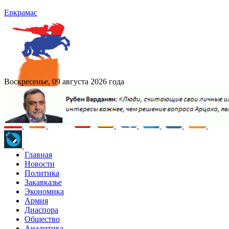
Еркрамас
Воскресенье, 09 августа 2026 года
Главная
Новости
Политика
Закавказье
Экономика
Армия
Диаспора
Общество
Аналитика