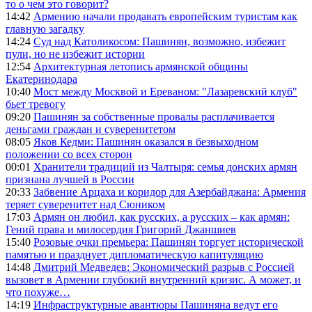
то о чем это говорит?
14:42
Армению начали продавать европейским туристам как
главную загадку
14:24
Суд над Католикосом: Пашинян, возможно, избежит
пули, но не избежит истории
12:54
Архитектурная летопись армянской общины
Екатеринодара
10:40
Мост между Москвой и Ереваном: "Лазаревский клуб"
бьет тревогу
09:20
Пашинян за собственные провалы расплачивается
деньгами граждан и суверенитетом
08:05
Яков Кедми: Пашинян оказался в безвыходном
положении со всех сторон
00:01
Хранители традиций из Чалтыря: семья донских армян
признана лучшей в России
20:33
Забвение Арцаха и коридор для Азербайджана: Армения
теряет суверенитет над Сюником
17:03
Армян он любил, как русских, а русских – как армян:
Гений права и милосердия Григорий Джаншиев
15:40
Розовые очки премьера: Пашинян торгует исторической
памятью и празднует дипломатическую капитуляцию
14:48
Дмитрий Медведев: Экономический разрыв с Россией
вызовет в Армении глубокий внутренний кризис. А может, и
что похуже…
14:19
Инфраструктурные авантюры Пашиняна ведут его