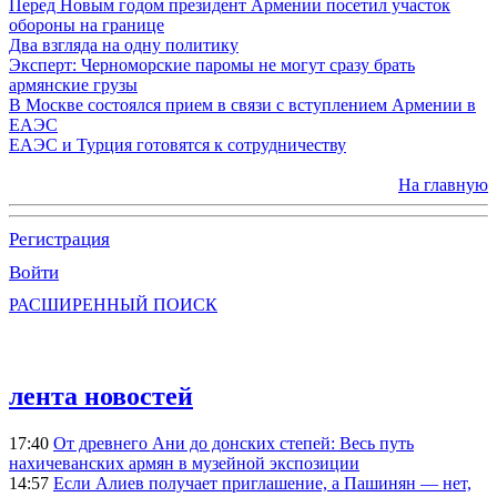
Перед Новым годом президент Армении посетил участок
обороны на границе
Два взгляда на одну политику
Эксперт: Черноморские паромы не могут сразу брать
армянские грузы
В Москве состоялся прием в связи с вступлением Армении в
ЕАЭС
ЕАЭС и Турция готовятся к сотрудничеству
На главную
Регистрация
Войти
РАСШИРЕННЫЙ ПОИСК
лента новостей
17:40
От древнего Ани до донских степей: Весь путь
нахичеванских армян в музейной экспозиции
14:57
Если Алиев получает приглашение, а Пашинян — нет,