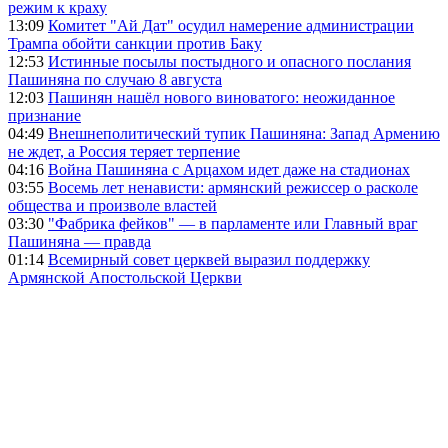
режим к краху
13:09
Комитет "Ай Дат" осудил намерение администрации
Трампа обойти санкции против Баку
12:53
Истинные посылы постыдного и опасного послания
Пашиняна по случаю 8 августа
12:03
Пашинян нашёл нового виноватого: неожиданное
признание
04:49
Внешнеполитический тупик Пашиняна: Запад Армению
не ждет, а Россия теряет терпение
04:16
Война Пашиняна с Арцахом идет даже на стадионах
03:55
Восемь лет ненависти: армянский режиссер о расколе
общества и произволе властей
03:30
"Фабрика фейков" — в парламенте или Главный враг
Пашиняна — правда
01:14
Всемирный совет церквей выразил поддержку
Армянской Апостольской Церкви