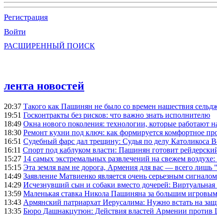
Регистрация
Войти
РАСШИРЕННЫЙ ПОИСК
лента новостей
20:37
Такого как Пашинян не было со времен нашествия сельд
19:51
Госконтракты без рисков: что важно знать исполнителю
18:49
Окна нового поколения: технологии, которые работают н
18:30
Ремонт кухни под ключ: как формируется комфортное пр
16:51
Судебный фарс дал трещину: Судья по делу Католикоса В
16:11
Спорт под каблуком власти: Пашинян готовит рейдерск
15:27
14 самых экстремальных развлечений на свежем воздухе:
15:15
Эта земля вам не дорога, Армения для вас — всего лишь 
14:49
Заявление Матвиенко является очень серьезным сигналом
14:29
Исчезнувший сын и собаки вместо дочерей: Виртуальная
13:59
Маленькая ставка Никола Пашиняна за большим игровым
13:43
Армянский патриархат Иерусалима: Нужно встать на защ
13:35
Бюро Дашнакцутюн: Действия властей Армении против 