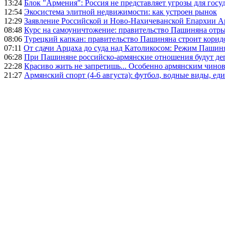
13:24
Блок "Армения": Россия не представляет угрозы для гос
12:54
Экосистема элитной недвижимости: как устроен рынок
12:29
Заявление Российской и Ново-Нахичеванской Епархии 
08:48
Курс на самоуничтожение: правительство Пашиняна отр
08:06
Турецкий капкан: правительство Пашиняна строит корид
07:11
От сдачи Арцаха до суда над Католикосом: Режим Пашин
06:28
При Пашиняне российско-армянские отношения будут де
22:28
Красиво жить не запретишь... Особенно армянским чино
21:27
Армянский спорт (4-6 августа): футбол, водные виды, еди