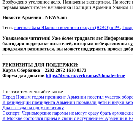
Возбуждено уголовное дело. Назначены экспертизы. На месте 
первым заместителем начальника Полиции Армении Унаном П
Новости Армении - NEWS.am
Теги:
военная база Южного военного округа (ЮВО) в РА
,
Гюм
Уважаемые читатели! Уже более тридцати лет Информацион
благодаря поддержке читателей, которым небезразличны су
продолжал развиваться, вы можете поддержать проект доб
РЕКВИЗИТЫ ДЛЯ ПОДДЕРЖКИ:
Карта Сбербанка – 2202 2072 1610 0373
Форма для донатов
https://dzen.ru/yerkramas?donate=true
По этим темам читайте также
Перед Новым годом президент Армении посетил участок обор
В резиденции президента Армении побывали дети и внуки вете
Два взгляда на одну политику
Эксперт: Черноморские паромы не могут сразу брать армянски
В Москве состоялся прием в связи с вступлением Армении в 