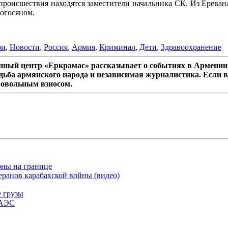
происшествия находятся заместители начальника СК. Из Ереван
огосяном.
ри
,
Новости
,
Россия
,
Армия
,
Криминал
,
Дети
,
Здравоохранение
ный центр «Еркрамас» рассказывает о событиях в Армении,
дьба армянского народа и независимая журналистика. Если в
ровольным взносом.
оны на границе
ранов карабахской войны (видео)
е грузы
ЕАЭС