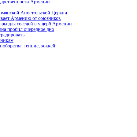
ударственности Армении
Армянской Апостольской Церкви
ывает Армению от союзников
оры для соседей в ущерб Армении
яна пробил очередное дно
градировать
вникам
ноборства, теннис, хоккей