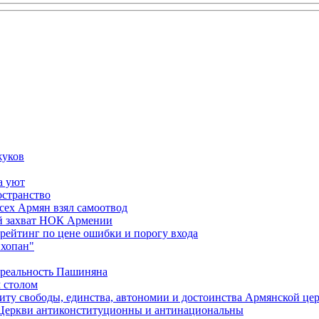
жуков
а уют
остранство
сех Армян взял самоотвод
ий захват НОК Армении
 рейтинг по цене ошибки и порогу входа
"хопан"
 реальность Пашиняна
 столом
иту свободы, единства, автономии и достоинства Армянской це
Церкви антиконституционны и антинациональны