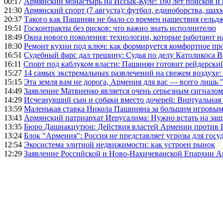
00:17
Армянский монастырь на Иссык-Куле: 160 лет поисков и
21:30
Армянский спорт (7 августа): футбол, единоборства, шахм
20:37
Такого как Пашинян не было со времен нашествия сельд
19:51
Госконтракты без рисков: что важно знать исполнителю
18:49
Окна нового поколения: технологии, которые работают н
18:30
Ремонт кухни под ключ: как формируется комфортное пр
16:51
Судебный фарс дал трещину: Судья по делу Католикоса В
16:11
Спорт под каблуком власти: Пашинян готовит рейдерск
15:27
14 самых экстремальных развлечений на свежем воздухе:
15:15
Эта земля вам не дорога, Армения для вас — всего лишь 
14:49
Заявление Матвиенко является очень серьезным сигналом
14:29
Исчезнувший сын и собаки вместо дочерей: Виртуальная
13:59
Маленькая ставка Никола Пашиняна за большим игровым
13:43
Армянский патриархат Иерусалима: Нужно встать на защ
13:35
Бюро Дашнакцутюн: Действия властей Армении против 
13:24
Блок "Армения": Россия не представляет угрозы для гос
12:54
Экосистема элитной недвижимости: как устроен рынок
12:29
Заявление Российской и Ново-Нахичеванской Епархии 