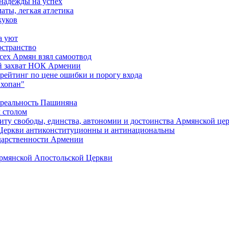
 надежды на успех
аты, легкая атлетика
жуков
а уют
остранство
сех Армян взял самоотвод
ий захват НОК Армении
 рейтинг по цене ошибки и порогу входа
"хопан"
 реальность Пашиняна
 столом
иту свободы, единства, автономии и достоинства Армянской це
Церкви антиконституционны и антинациональны
ударственности Армении
Армянской Апостольской Церкви