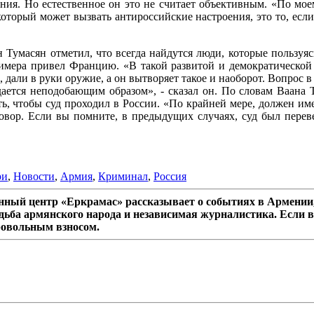
ения. Но естественное он это не считает объективным. «По м
 который может вызвать антироссийские настроения, это то, есл
умасян отметил, что всегда найдутся люди, которые пользуясь
имера привел Францию. «В такой развитой и демократической с
, дали в руки оружие, а он вытворяет такое и наоборот. Вопрос 
ается неподобающим образом», - сказал он. По словам Ваана Ту
ь, чтобы суд проходил в России. «По крайней мере, должен им
овор. Если вы помните, в предыдущих случаях, суд был пере
ри
,
Новости
,
Армия
,
Криминал
,
Россия
ный центр «Еркрамас» рассказывает о событиях в Армении,
дьба армянского народа и независимая журналистика. Если в
ровольным взносом.