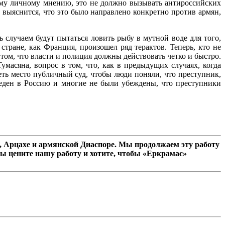
оему личному мнению, это не должно вызывать антироссийских
и выяснится, что это было направлено конкретно против армян,
 случаем будут пытаться ловить рыбу в мутной воде для того,
тране, как Франция, произошел ряд терактов. Теперь, кто не
в том, что власти и полиция должны действовать четко и быстро.
масяна, вопрос в том, что, как в предыдущих случаях, когда
еть место публичный суд, чтобы люди поняли, что преступник,
веден в Россию и многие не были убеждены, что преступники
 Арцахе и армянской Диаспоре. Мы продолжаем эту работу
ы цените нашу работу и хотите, чтобы «Еркрамас»