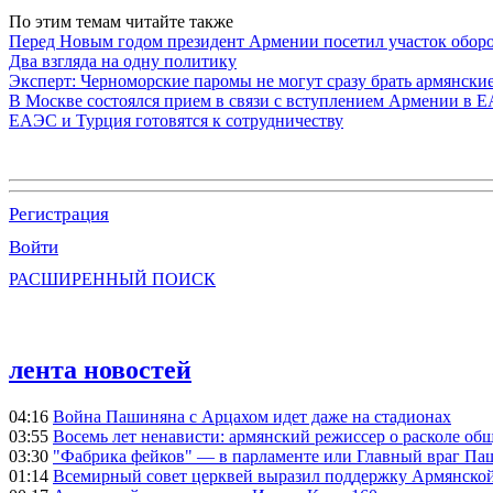
По этим темам читайте также
Перед Новым годом президент Армении посетил участок обор
Два взгляда на одну политику
Эксперт: Черноморские паромы не могут сразу брать армянски
В Москве состоялся прием в связи с вступлением Армении в 
ЕАЭС и Турция готовятся к сотрудничеству
Регистрация
Войти
РАСШИРЕННЫЙ ПОИСК
лента новостей
04:16
Война Пашиняна с Арцахом идет даже на стадионах
03:55
Восемь лет ненависти: армянский режиссер о расколе общ
03:30
"Фабрика фейков" — в парламенте или Главный враг Па
01:14
Всемирный совет церквей выразил поддержку Армянско