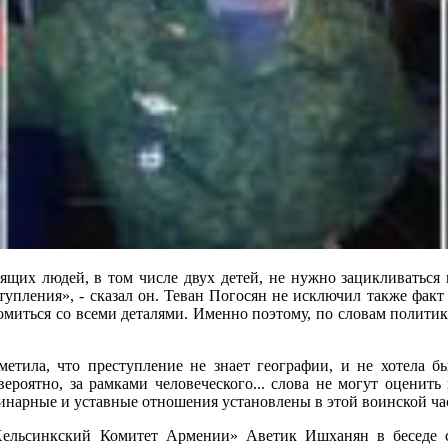
ящих людей, в том числе двух детей, не нужно зацикливаться
ступления», - сказал он. Теван Погосян не исключил также фак
комиться со всеми деталями. Именно поэтому, по словам полит
ила, что преступление не знает географии, и не хотела бы
вероятно, за рамками человеческого... слова не могут оценить
линарные и уставные отношения установлены в этой воинской ч
Хельсинкский Комитет Армении» Аветик Ишханян в беседе с 