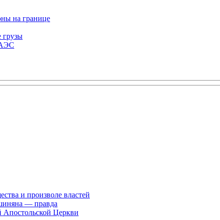
оны на границе
е грузы
ЕАЭС
ества и произволе властей
шиняна — правда
й Апостольской Церкви