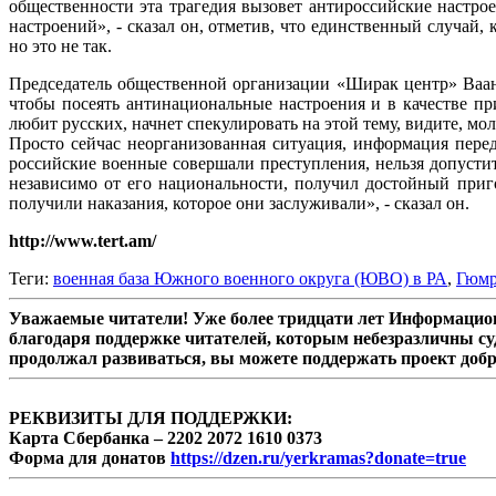
общественности эта трагедия вызовет антироссийские настро
настроений», - сказал он, отметив, что единственный случай,
но это не так.
Председатель общественной организации «Ширак центр» Ваан Т
чтобы посеять антинациональные настроения и в качестве пр
любит русских, начнет спекулировать на этой тему, видите, мол
Просто сейчас неорганизованная ситуация, информация перед
российские военные совершали преступления, нельзя допустит
независимо от его национальности, получил достойный приг
получили наказания, которое они заслуживали», - сказал он.
http://www.tert.am/
Теги:
военная база Южного военного округа (ЮВО) в РА
,
Гюм
Уважаемые читатели! Уже более тридцати лет Информацион
благодаря поддержке читателей, которым небезразличны су
продолжал развиваться, вы можете поддержать проект доб
РЕКВИЗИТЫ ДЛЯ ПОДДЕРЖКИ:
Карта Сбербанка – 2202 2072 1610 0373
Форма для донатов
https://dzen.ru/yerkramas?donate=true