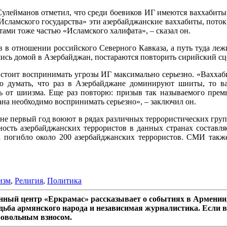
Сулейманов отметил, что среди боевиков ИГ имеются ваххабиты
«Исламского государства» эти азербайджанские ваххабиты, поток
ами тоже частью «Исламского халифата», – сказал он.
 в отношении российского Северного Кавказа, а путь туда ле
сь домой в Азербайджан, постараются повторить сирийский сцен
у стоит воспринимать угрозы ИГ максимально серьезно. «Вахха
но думать, что раз в Азербайджане доминируют шииты, то ва
сь от шиизма. Еще раз повторю: призыв так называемого прем
на необходимо воспринимать серьезно», – заключил он.
не первый год воюют в рядах различных террористических гру
ность азербайджанских террористов в данных странах составля
да погибло около 200 азербайджанских террористов. СМИ такж
изм
,
Религия
,
Политика
ный центр «Еркрамас» рассказывает о событиях в Армении,
дьба армянского народа и независимая журналистика. Если в
ровольным взносом.