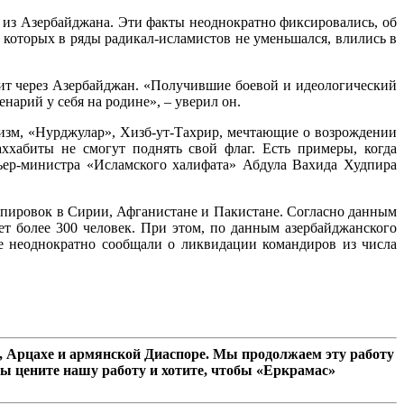
 из Азербайджана. Эти факты неоднократно фиксировались, об
 которых в ряды радикал-исламистов не уменьшался, влились в
жит через Азербайджан. «Получившие боевой и идеологический
арий у себя на родине», – уверил он.
бизм, «Нурджулар», Хизб-ут-Тахрир, мечтающие о возрождении
ххабиты не смогут поднять свой флаг. Есть примеры, когда
ьер-министра «Исламского халифата» Абдула Вахида Худпира
ппировок в Сирии, Афганистане и Пакистане. Согласно данным
ет более 300 человек. При этом, по данным азербайджанского
е неоднократно сообщали о ликвидации командиров из числа
 Арцахе и армянской Диаспоре. Мы продолжаем эту работу
ы цените нашу работу и хотите, чтобы «Еркрамас»