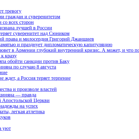
ет тревогу
ми граждан и суверенитетом
 со всех сторон
ризнана лучшей в России
теряет суверенитет над Сюником
ений права и милосердия Григорий Джаншиев
 памятью и празднует дипломатическую капитуляцию
овет в Армении глубокий внутренний кризис. А может, и что 
к краху
мпа обойти санкции против Баку
няна по случаю 8 августа
ание
ждет, а Россия теряет терпение
ества и произволе властей
шиняна — правда
й Апостольской Церкви
 надежды на успех
аты, легкая атлетика
жуков
а уют