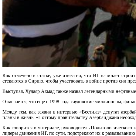
Как отмечено в статье, уже известно, что ИГ начинает стро
стекаются в Сирию, чтобы участвовать в войне против сил пре
Выступая, Худаяр Ахмад также назвал легендарными нефтяные м
Отмечается, что еще с 1998 года саудовские миллионеры, фи
Между тем, как заявил в интервью «Вести.аз» депутат азерб
планы в жизнь. «Поэтому правительству Азербайджана необход
Как говорится в материале, руководитель Политологического 
лидеры движения ИГ, по сути, подстрекают их к развязыванию