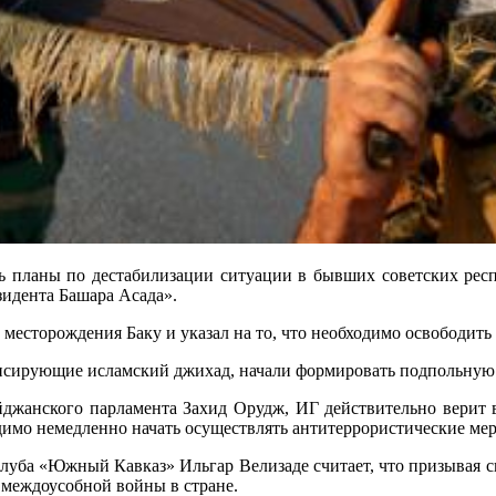
ить планы по дестабилизации ситуации в бывших советских респ
зидента Башара Асада».
есторождения Баку и указал на то, что необходимо освободить 
нансирующие исламский джихад, начали формировать подпольную
айджанского парламента Захид Орудж, ИГ действительно верит 
имо немедленно начать осуществлять антитеррористические мер
клуба «Южный Кавказ» Ильгар Велизаде считает, что призывая с
 междоусобной войны в стране.