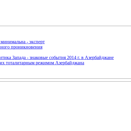
 минимальна - эксперт
нного проникновения
итика Запада - знаковые события 2014 г. в Азербайджане
щих тоталитарным режимом Азербайджана