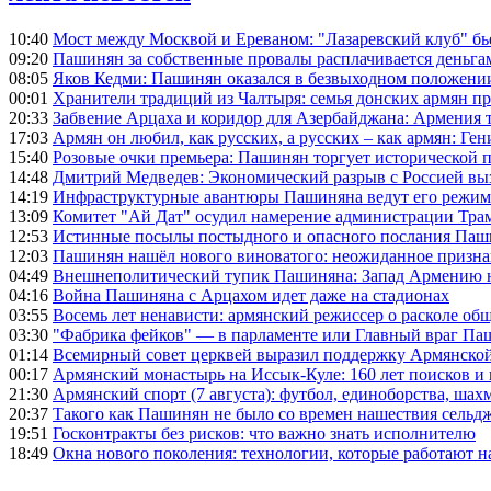
10:40
Мост между Москвой и Ереваном: "Лазаревский клуб" бь
09:20
Пашинян за собственные провалы расплачивается деньга
08:05
Яков Кедми: Пашинян оказался в безвыходном положении
00:01
Хранители традиций из Чалтыря: семья донских армян п
20:33
Забвение Арцаха и коридор для Азербайджана: Армения 
17:03
Армян он любил, как русских, а русских – как армян: Г
15:40
Розовые очки премьера: Пашинян торгует исторической
14:48
Дмитрий Медведев: Экономический разрыв с Россией выз
14:19
Инфраструктурные авантюры Пашиняна ведут его режим 
13:09
Комитет "Ай Дат" осудил намерение администрации Тра
12:53
Истинные посылы постыдного и опасного послания Паши
12:03
Пашинян нашёл нового виноватого: неожиданное призн
04:49
Внешнеполитический тупик Пашиняна: Запад Армению не 
04:16
Война Пашиняна с Арцахом идет даже на стадионах
03:55
Восемь лет ненависти: армянский режиссер о расколе общ
03:30
"Фабрика фейков" — в парламенте или Главный враг Па
01:14
Всемирный совет церквей выразил поддержку Армянско
00:17
Армянский монастырь на Иссык-Куле: 160 лет поисков и
21:30
Армянский спорт (7 августа): футбол, единоборства, шахм
20:37
Такого как Пашинян не было со времен нашествия сельд
19:51
Госконтракты без рисков: что важно знать исполнителю
18:49
Окна нового поколения: технологии, которые работают н