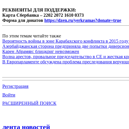
РЕКВИЗИТЫ ДЛЯ ПОДДЕРЖКИ:
Карта Сбербанка – 2202 2072 1610 0373
Форма для донатов
https://dzen.ru/yerkramas?donate=true
По этим темам читайте также
Вероятность войны в зоне Карабахского конфликта в 2015 году
Азербайджанская сторона предприняла две попытки диверсио
Карен Абрамян: блицкриг невозможен
Волна арестов, провальное председательство в СЕ и жесткая кр
В Европарламенте обсуждена проблема преследования верую
Регистрация
Войти
РАСШИРЕННЫЙ ПОИСК
лента новостей