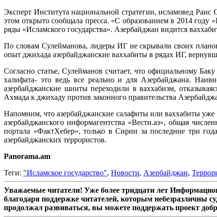
Эксперт Института национальной стратегии, исламовед Раис 
этом открыто сообщала пресса. «С образованием в 2014 году 
ряды «Исламского государства». Азербайджан видится ваххабит
По словам Сулейманова, лидеры ИГ не скрывали своих планов
опыт джихада азербайджанские ваххабиты в рядах ИГ, вернувши
Согласно статье, Сулейманов считает, что официальному Бак
халифата- это ведь все реально и для Азербайджана. Наив
азербайджанские шииты переходили в ваххабизм, отказывая
Ахмада к джихаду против законного правительства Азербайджа
Напомним, что азербайджанские салафиты или ваххабиты уже 
азербайджанского информагентства «Вести.аз», общая числен
портала «ФактХебер», только в Сирии за последние три го
азербайджанских террористов.
Panorama.am
Теги:
"Исламское государство"
,
Новости
,
Азербайджан
,
Террор
Уважаемые читатели! Уже более тридцати лет Информацион
благодаря поддержке читателей, которым небезразличны су
продолжал развиваться, вы можете поддержать проект доб