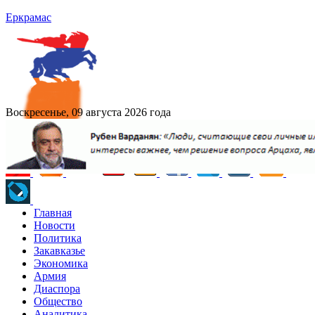
Еркрамас
Воскресенье, 09 августа 2026 года
Главная
Новости
Политика
Закавказье
Экономика
Армия
Диаспора
Общество
Аналитика