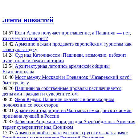
лента новостей
14:57
Если Алиев получает приглашение, а Пашинян — нет,
то о чем это говорит?
14:42
Армению начали продавать европейским туристам как
главную загадку
14:24
Суд над Католикосом: Пашинян, возможно, избежит
пули, но не избежит истории
12:54
Архитектурная летопись армянской общины
Екатеринодара
10:40
Мост между Москвой и Ереваном: "Лазаревский клуб"
бьет тревогу
09:20
Пашинян за собственные провалы расплачивается
деньгами граждан и суверенитетом
08:05
Яков Кедми: Пашинян оказался в безвыходном
положении со всех сторон
00:01
Хранители традиций из Чалтыря: семья донских армян
признана лучшей в России
20:33
Забвение Арцаха и коридор для Азербайджана: Армения
теряет суверенитет над Сюником
17:03
Армян он любил, как русских, а русских – как армян: