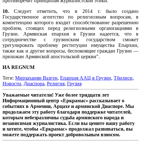
противоречит принципам журналистской этики.
10.
Следует отметить, что в 2014 г. было создано
Государственное агентство по религиозным вопросам, в
компетенцию которого входит способствование разрешению
проблем, стоящих перед религиозными организациями в
Грузии. Армянская епархия в Грузии надеется, что в
сотрудничестве с грузинским государством сможет
урегулировать проблему реституции имущества Епархии,
также как и другие вопросы, беспокоящие граждан Грузии —
прихожан Армянской апостольской церкви".
ИА REGNUM
Теги:
Мирзаханян Вазген
,
Епархия ААЦ в Грузии
,
Тбилиси
,
Новости
,
Диаспора
,
Религия
,
Грузия
Уважаемые читатели! Уже более тридцати лет
Информационный центр «Еркрамас» рассказывает о
событиях в Армении, Арцахе и армянской Диаспоре. Мы
продолжаем эту работу благодаря поддержке читателей,
которым небезразличны судьба армянского народа и
независимая журналистика. Если вы цените нашу работу
и хотите, чтобы «Еркрамас» продолжал развиваться, вы
можете поддержать проект добровольным взносом.