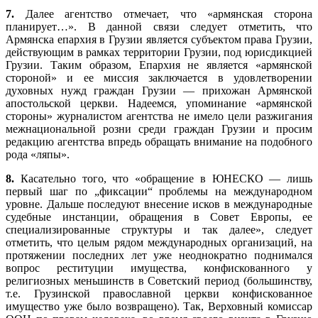
7.
Далее агентство отмечает, что «армянская сторона
планирует…». В данной связи следует отметить, что
Армянска епархия в Грузии является субъектом права Грузии,
действующим в рамках территории Грузии, под юрисдикцией
Грузии. Таким образом, Епархия не является «армянской
стороной» и ее миссия заключается в удовлетворении
духовных нужд граждан Грузии — прихожан Армянской
апостольской церкви. Надеемся, упоминание «армянской
стороны» журналистом агентства не имело цели разжигания
межнациональной розни среди граждан Грузии и просим
редакцию агентства впредь обращать внимание на подобного
рода «ляпы».
8.
Касательно того, что «обращение в ЮНЕСКО — лишь
первый шаг по „фиксации“ проблемы на международном
уровне. Дальше последуют внесение исков в международные
судебные инстанции, обращения в Совет Европы, ее
специализированные структуры и так далее», следует
отметить, что целым рядом международных организаций, на
протяжении последних лет уже неоднократно поднимался
вопрос реституции имущества, конфискованного у
религиозных меньшинств в Советский период (большинству,
т.е. Грузинской православной церкви конфискованное
имущество уже было возвращено). Так, Верховный комиссар