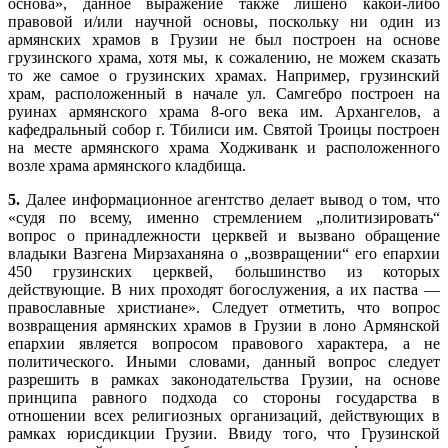
основа», данное выражение также лишено какой-либо
правовой и/или научной основы, поскольку ни один из
армянских храмов в Грузии не был построен на основе
грузинского храма, хотя мы, к сожалению, не можем сказать
то же самое о грузинских храмах. Например, грузинский
храм, расположенный в начале ул. Самгебро построен на
руинах армянского храма 8-ого века им. Архангелов, а
кафедральный собор г. Тбилиси им. Святой Троицы построен
на месте армянского храма Ходживанк и расположенного
возле храма армянского кладбища.
5.
Далее информационное агентство делает вывод о том, что
«судя по всему, именно стремлением „политизировать“
вопрос о принадлежности церквей и вызвано обращение
владыки Вазгена Мирзаханяна о „возвращении“ его епархии
450 грузинских церквей, большинство из которых
действующие. В них проходят богослужения, а их паства —
православные христиане». Следует отметить, что вопрос
возвращения армянских храмов в Грузии в лоно Армянской
епархии является вопросом правового характера, а не
политического. Иными словами, данный вопрос следует
разрешить в рамках законодательства Грузии, на основе
принципа равного подхода со стороны государства в
отношении всех религиозных организаций, действующих в
рамках юрисдикции Грузии. Ввиду того, что Грузинской