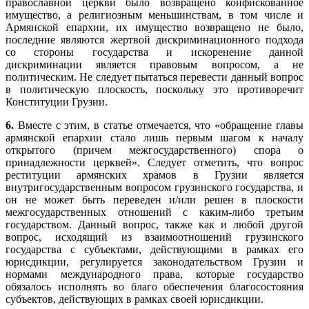
православной церкви было возвращено конфискованное
имущество, а религиозным меньшинствам, в том числе и
Армянской епархии, их имущество возвращено не было,
последние являются жертвой дискриминационного подхода
со стороны государства и искоренение данной
дискриминации является правовым вопросом, а не
политическим. Не следует пытаться перевести данный вопрос
в политическую плоскость, поскольку это противоречит
Конституции Грузии.
6.
Вместе с этим, в статье отмечается, что «обращение главы
армянской епархии стало лишь первым шагом к началу
открытого (причем межгосударственного) спора о
принадлежности церквей». Следует отметить, что вопрос
реституции армянских храмов в Грузии является
внутригосударственным вопросом грузинского государства, и
он не может быть переведен и/или решен в плоскости
межгосударственных отношений с каким-либо третьим
государством. Данный вопрос, также как и любой другой
вопрос, исходящий из взаимоотношений грузинского
государства с субъектами, действующими в рамках его
юрисдикции, регулируется законодательством Грузии и
нормами международного права, которые государство
обязалось исполнять во благо обеспечения благосостояния
субъектов, действующих в рамках своей юрисдикции.