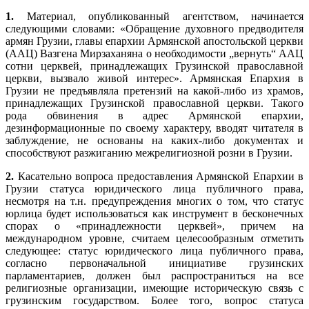
1.
Материал, опубликованный агентством, начинается
следующими словами: «Обращение духовного предводителя
армян Грузии, главы епархии Армянской апостольской церкви
(ААЦ) Вазгена Мирзаханяна о необходимости „вернуть“ ААЦ
сотни церквей, принадлежащих Грузинской православной
церкви, вызвало живой интерес». Армянская Епархия в
Грузии не предъявляла претензий на какой-либо из храмов,
принадлежащих Грузинской православной церкви. Такого
рода обвинения в адрес Армянской епархии,
дезинформационные по своему характеру, вводят читателя в
заблуждение, не основаны на каких-либо документах и
способствуют разжиганию межрелигиозной розни в Грузии.
2.
Касательно вопроса предоставления Армянской Епархии в
Грузии статуса юридического лица публичного права,
несмотря на т.н. предупреждения многих о том, что статус
юрлица будет использоваться как инструмент в бесконечных
спорах о «принадлежности церквей», причем на
международном уровне, считаем целесообразным отметить
следующее: статус юридического лица публичного права,
согласно первоначальной инициативе грузинских
парламентариев, должен был распространиться на все
религиозные организации, имеющие историческую связь с
грузинским государством. Более того, вопрос статуса