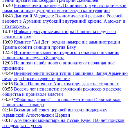
Гений права и милосердия Григорий Джаншиев
15:40
Розовые очки премьера: Пашинян торгует исторической
памятью и празднует дипломатическую капитуляцию
14:48
Дмитрий Медведев: Экономический разрыв с Россией
вызовет в Армении глубокий внутренний кризис. А может, и
что похуже…
14:19
Инфраструктурные авантюры Пашиняна ведут его
режим к краху
13:09
Комитет "Ай Дат" осудил намерение администрации
Трампа обойти санкции против Баку
12:53
Истинные посылы постыдного и опасного послания
Пашиняна по случаю 8 августа
12:03
Пашинян нашёл нового виноватого: неожиданное
признание
04:49
Внешнеполитический тупик Пашиняна: Запад Армению
не ждет, а Россия теряет терпение
04:16
Война Пашиняна с Арцахом идет даже на стадионах
03:55
Восемь лет ненависти: армянский режиссер о расколе
общества и произволе властей
03:30
"Фабрика фейков" — в парламенте или Главный враг
Пашиняна — правда
01:14
Всемирный совет церквей выразил поддержку
Армянской Апостольской Церкви
00:17
Армянский монастырь на Иссык-Куле: 160 лет поисков
и надежды на успех