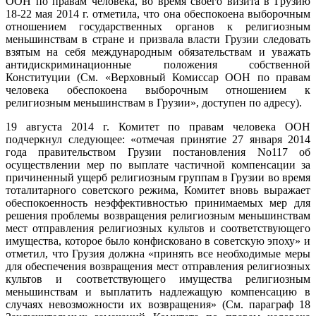
ООН по правам человека, во время своего визита в Грузию
18-22 мая 2014 г. отметила, что она обеспокоена выборочным
отношением государственных органов к религиозным
меньшинствам в стране и призвала власти Грузии следовать
взятым на себя международным обязательствам и уважать
антидискриминационные положения собственной
Конституции (См. «Верховный Комиссар ООН по правам
человека обеспокоена выборочным отношением к
религиозным меньшинствам в Грузии», доступен по адресу).
19 августа 2014 г. Комитет по правам человека ООН
подчеркнул следующее: «отмечая принятие 27 января 2014
года правительством Грузии постановления No117 об
осуществлении мер по выплате частичной компенсации за
причиненный ущерб религиозным группам в Грузии во время
тоталитарного советского режима, Комитет вновь выражает
обеспокоенность неэффективностью принимаемых мер для
решения проблемы возвращения религиозным меньшинствам
мест отправления религиозных культов и соответствующего
имущества, которое было конфисковано в советскую эпоху» и
отметил, что Грузия должна «принять все необходимые меры
для обеспечения возвращения мест отправления религиозных
культов и соответствующего имущества религиозным
меньшинствам и выплатить надлежащую компенсацию в
случаях невозможности их возвращения» (См. параграф 18