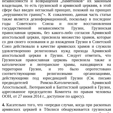
независимости и возвращения „памятников“ их законным
владельцам, то есть грузинской и армянской церквям, в этой
сфере был введен негласный принцип, похожий на принцип
„нерушимости границ“». К сожалению, данная часть статьи
также является дезинформационной, поскольку в последние
годы Советского Союза и после восстановления
государственной независимости Грузии, Грузинская
православная церковь, без какого-либо согласия Армянской
апостольской церкви, присвоила множество храмов, которые
со дня своего основания и до вхождения Грузии в Советский
Союз действовали в качестве армянских храмов и служили
удовлетворению религиозных нужд прихода Армянской
апостольской церкви в Грузии. Следует отметить, что
Грузинская православная церковь присвоила также и
католические и лютеранские храмы, находящиеся на
территории Грузии, и это было опротестовано
соответствующими религиозными организациями,
действующими под юрисдикцией Грузии (См. письмо
предводителей Римско-Католической, Армянской
Апостольской, Лютеранской и Баптистской церквей в Грузии,
адресованное председателю Комитета по правам человека
ООН, от 27 июня 2014 г., доступное по адресу).
4.
Касательно того, что «нередки случаи, когда при раскопках
армянских церквей в Тбилиси обнаруживается грузинская