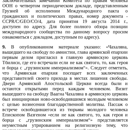
Заключительных замечаний Комитета по правам человека
ООН о четвертом периодическом докладе, представленным
Грузией об исполнении Международного пакта о
гражданских и политических правах, номер документа -
CCPR/C/GEO/CO/4, дата принятия 19 августа 2014 г.,
доступен по адресу. Для более полного обзора позиции
международного сообщества по данному вопросу просим
ознакомиться с докладом, доступным по адресу).
9.
В опубликованном материале указано: «Чахаляна,
вышедшего на свободу по амнистии, глава армянской епархии
первым делом пригласил в главную армянскую церковь
Тбилиси, где его встречали если не как святого, то, как героя
и борца с „грузинским империализмом“». Следует отметить,
что Армянская епархия посещает всех заключенных
представителей своего прихода в местах лишения свободы.
Двери Армянской Апостольской Церкви всегда были и
остаются открытыми перед каждым человеком. Визит
вышедшего на свободу Ваагна Чахаляна в армянскую церковь
был инициирован ново-освободившимся молодым человеком
с целью вознесения благодарственной молитвы. Пассаж о
встрече освободившегося из тюрьмы молодого человека
Епископом Вазгеном «если не как святого, то, как героя и
борца с „грузинским империализмом“» представляется
неуместным утрированием на религиозную тему, что