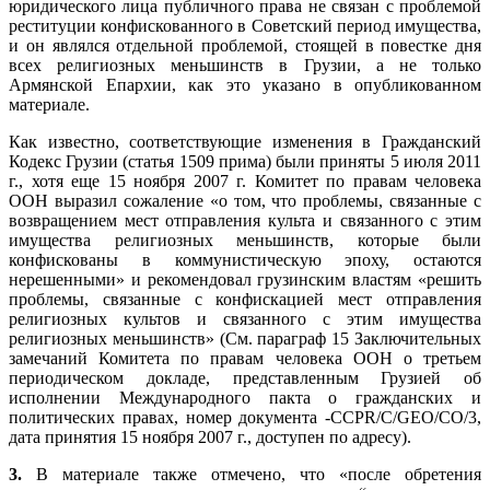
юридического лица публичного права не связан с проблемой
реституции конфискованного в Советский период имущества,
и он являлся отдельной проблемой, стоящей в повестке дня
всех религиозных меньшинств в Грузии, а не только
Армянской Епархии, как это указано в опубликованном
материале.
Как известно, соответствующие изменения в Гражданский
Кодекс Грузии (статья 1509 прима) были приняты 5 июля 2011
г., хотя еще 15 ноября 2007 г. Комитет по правам человека
ООН выразил сожаление «о том, что проблемы, связанные с
возвращением мест отправления культа и связанного с этим
имущества религиозных меньшинств, которые были
конфискованы в коммунистическую эпоху, остаются
нерешенными» и рекомендовал грузинским властям «решить
проблемы, связанные с конфискацией мест отправления
религиозных культов и связанного с этим имущества
религиозных меньшинств» (См. параграф 15 Заключительных
замечаний Комитета по правам человека ООН о третьем
периодическом докладе, представленным Грузией об
исполнении Международного пакта о гражданских и
политических правах, номер документа -CCPR/C/GEO/CO/3,
дата принятия 15 ноября 2007 г., доступен по адресу).
3.
В материале также отмечено, что «после обретения