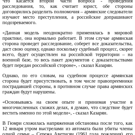
Что касается второй части вопроса - проведения
расследования, то, как считает юрист, обе стороны
договорились разделить полномочия – армянские следователи
изучают место преступления, а российские допрашивают
подозреваемого.
«Данная модель неоднократно применялась в мировой
практике, она нормально работает. В этом случае армянская
сторона проведет расследование, соберет все доказательства,
даст свою оценку, однако поскольку судебный процесс, скорее
всего, будет осуществлен на российской территории – на
военной базе, то весь пакет документов с доказательствами
будет передан российской стороне», - сказал Казарян.
Однако, по его словам, на судебном процессе армянская
сторона будет присутствовать, в том числе правопреемники
пострадавшей стороны, в противном случае права армянских
граждан будут нарушены.
«Основываясь на своем опыте и принимая участие в
многочисленных схожих делах, я думаю, что следствие будет
вестить именно по этой модели», - сказал Казарян.
В Гюмри сложилась напряженная обстановка после того, как
12 января утром выстрелами из автомата были убиты члены
одной семьи – Сережа Аветисян (1961 года рождения), его