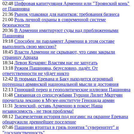
02:48
Цифровая капитуляция Армении или "Троянский конь"
от Пашиняна
21:36
Рынок упаковки для напитков: требования бизнеса
21:00
Роль личной охраны в современной системе
безопасности
20:36
В Армении имитируют суды над приближенными
Пашиняна
19:18
Способен ли парламент Армении в этом составе
выполнить свою миссию?
18:45
Власти Армении не скрывают, что сами закрыли
страницу Арцаха
18:34
Левон Кочарян: Властям нас не запугать
13:18
Режим Пашиняна, безусловно, падёт. От
ответственности не уйдет никто
12:42
В тюрьмах Еревана и Баку находится огромный
потенциал армянской национальной мысли и достояния
12:13
Гниющий перец и геополитические иллюзии Пашиняна
11:48
Связанная со спецслужбами Турции Лилит Мкртчян
прочитала лекцию в Музее-институте Геноцида армян
11:31
Зеленский, оставь Армению в покое: Наша
независимость - не твоя проблема!
08:12
Тысячелетняя история под ногами: на окраине Еревана
обнаружили древнейшее поселение
07:46
Пашинян втоптал в грязь понятия "суверенитет" и
"государственность"