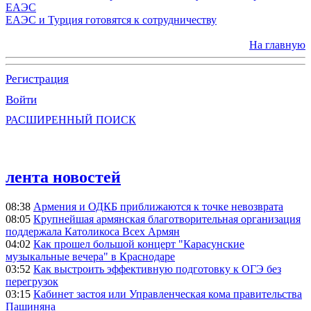
ЕАЭС
ЕАЭС и Турция готовятся к сотрудничеству
На главную
Регистрация
Войти
РАСШИРЕННЫЙ ПОИСК
лента новостей
08:38
Армения и ОДКБ приближаются к точке невозврата
08:05
Крупнейшая армянская благотворительная организация
поддержала Католикоса Всех Армян
04:02
Как прошел большой концерт "Карасунские
музыкальные вечера" в Краснодаре
03:52
Как выстроить эффективную подготовку к ОГЭ без
перегрузок
03:15
Кабинет застоя или Управленческая кома правительства
Пашиняна