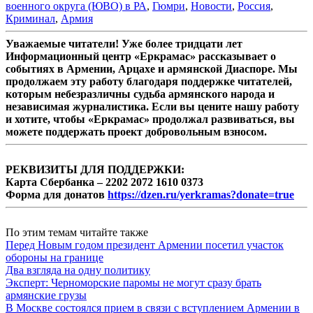
военного округа (ЮВО) в РА
,
Гюмри
,
Новости
,
Россия
,
Криминал
,
Армия
Уважаемые читатели! Уже более тридцати лет
Информационный центр «Еркрамас» рассказывает о
событиях в Армении, Арцахе и армянской Диаспоре. Мы
продолжаем эту работу благодаря поддержке читателей,
которым небезразличны судьба армянского народа и
независимая журналистика. Если вы цените нашу работу
и хотите, чтобы «Еркрамас» продолжал развиваться, вы
можете поддержать проект добровольным взносом.
РЕКВИЗИТЫ ДЛЯ ПОДДЕРЖКИ:
Карта Сбербанка – 2202 2072 1610 0373
Форма для донатов
https://dzen.ru/yerkramas?donate=true
По этим темам читайте также
Перед Новым годом президент Армении посетил участок
обороны на границе
Два взгляда на одну политику
Эксперт: Черноморские паромы не могут сразу брать
армянские грузы
В Москве состоялся прием в связи с вступлением Армении в