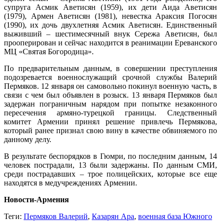
супруга Асмик Аветисян (1959), их дети Аида Аветисян
(1979), Армен Аветисян (1981), невестка Араксия Погосян
(1990), их дочь двухлетняя Асмик Аветисян. Единственный
выживший – шестимесячный внук Сережа Аветисян, был
прооперирован и сейчас находится в реанимации Ереванского
МЦ «Святая Богородица».
По предварительным данным, в совершении преступления
подозревается военнослужащий срочной службы Валерий
Пермяков. 12 января он самовольно покинул военную часть, в
связи с чем был объявлен в розыск. 13 января Пермяков был
задержан пограничным нарядом при попытке незаконного
пересечения армяно-турецкой границы. Следственный
комитет Армении принял решение привлечь Пермякова,
который ранее признал свою вину в качестве обвиняемого по
данному делу.
В результате беспорядков в Гюмри, по последним данным, 14
человек пострадали, 13 были задержаны. По данным СМИ,
среди пострадавших – трое полицейских, которые все еще
находятся в медучреждениях Армении.
Новости-Армения
Теги:
Пермяков Валерий
,
Казарян Ара
,
военная база Южного