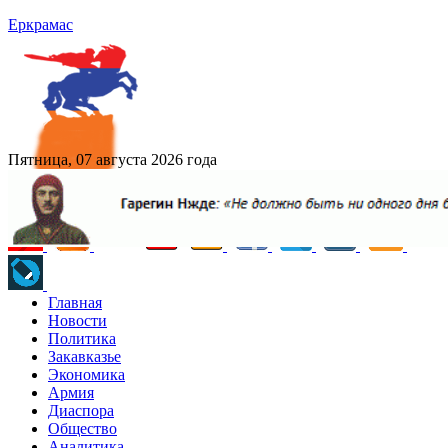
Еркрамас
Пятница, 07 августа 2026 года
Главная
Новости
Политика
Закавказье
Экономика
Армия
Диаспора
Общество
Аналитика