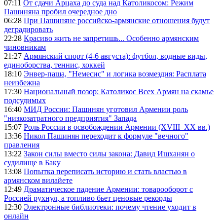
07:11
От сдачи Арцаха до суда над Католикосом: Режим
Пашиняна пробил очередное дно
06:28
При Пашиняне российско-армянские отношения будут
деградировать
22:28
Красиво жить не запретишь... Особенно армянским
чиновникам
21:27
Армянский спорт (4-6 августа): футбол, водные виды,
единоборства, теннис, хоккей
18:10
Энвер-паша, "Немесис" и логика возмездия: Расплата
неизбежна
17:30
Национальный позор: Католикос Всех Армян на скамье
подсудимых
16:40
МИД России: Пашинян уготовил Армении роль
"низкозатратного предприятия" Запада
15:07
Роль России в освобождении Армении (XVIII–XX вв.)
13:36
Никол Пашинян переходит к формуле "вечного"
правления
13:22
Закон силы вместо силы закона: Давид Ишханян о
судилище в Баку
13:08
Попытка переписать историю и стать властью в
армянском вилайете
12:49
Драматическое падение Армении: товарооборот с
Россией рухнул, а топливо бьет ценовые рекорды
12:30
Электронные библиотеки: почему чтение уходит в
онлайн