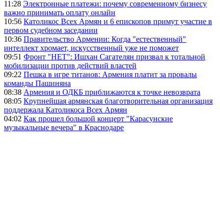
11:28
Электронные платежи: почему современному бизнесу
важно принимать оплату онлайн
10:56
Католикос Всех Армян и 6 епископов примут участие в
первом судебном заседании
10:36
Правительство Армении: Когда "естественный"
интеллект хромает, искусственный уже не поможет
09:51
Фронт "НЕТ": Ишхан Сагателян призвал к тотальной
мобилизации против действий властей
09:22
Пешка в игре титанов: Армения платит за провалы
команды Пашиняна
08:38
Армения и ОДКБ приближаются к точке невозврата
08:05
Крупнейшая армянская благотворительная организация
поддержала Католикоса Всех Армян
04:02
Как прошел большой концерт "Карасунские
музыкальные вечера" в Краснодаре