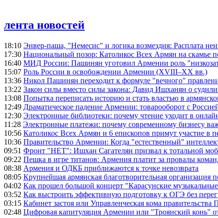
лента новостей
18:10
Энвер-паша, "Немесис" и логика возмездия: Расплата не
17:30
Национальный позор: Католикос Всех Армян на скамье 
16:40
МИД России: Пашинян уготовил Армении роль "низкозат
15:07
Роль России в освобождении Армении (XVIII–XX вв.)
13:36
Никол Пашинян переходит к формуле "вечного" правлен
13:22
Закон силы вместо силы закона: Давид Ишханян о судили
13:08
Попытка переписать историю и стать властью в армянско
12:49
Драматическое падение Армении: товарооборот с Россией
12:30
Электронные библиотеки: почему чтение уходит в онлай
11:28
Электронные платежи: почему современному бизнесу ва
10:56
Католикос Всех Армян и 6 епископов примут участие в п
10:36
Правительство Армении: Когда "естественный" интеллек
09:51
Фронт "НЕТ": Ишхан Сагателян призвал к тотальной моб
09:22
Пешка в игре титанов: Армения платит за провалы ком
08:38
Армения и ОДКБ приближаются к точке невозврата
08:05
Крупнейшая армянская благотворительная организация 
04:02
Как прошел большой концерт "Карасунские музыкальные 
03:52
Как выстроить эффективную подготовку к ОГЭ без перег
03:15
Кабинет застоя или Управленческая кома правительства
02:48
Цифровая капитуляция Армении или "Троянский конь" 