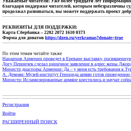
Уважаемые читатели! Уже более тридцати лет Информацион
благодаря поддержке читателей, которым небезразличны су
продолжал развиваться, вы можете поддержать проект доб
РЕКВИЗИТЫ ДЛЯ ПОДДЕРЖКИ:
Карта Сбербанка – 2202 2072 1610 0373
Форма для донатов
https://dzen.ru/yerkramas?donate=true
По этим темам читайте также
Нацархив Армении проведет в Ереване выставку, посвященну
Догу Перинчек сделал циничное заявление в адрес жены Джо
Министр диаспоры Армении: Да – у меня есть требования к Ту
А. Демоян: Музей-институт Геноцида армян готов проведению 
Министр: Исламизированные армяне крестились и научат собр
Регистрация
Войти
РАСШИРЕННЫЙ ПОИСК