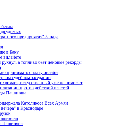
избежна
подсудимых
ратного предприятия" Запада
ия
ще в Баку
м вилайете
 рухнул, а топливо бьет ценовые рекорды
н
жно принимать оплату онлайн
ервом судебном заседании
т хромает, искусственный уже не поможет
илизации против действий властей
анды Пашиняна
поддержала Католикоса Всех Армян
вечера" в Краснодаре
рузок
 Пашиняна
от Пашиняна