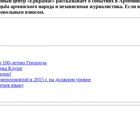
ный центр «Еркрамас» рассказывает о событиях в Армении,
дьба армянского народа и независимая журналистика. Если в
ровольным взносом.
ю 100-летию Геноцида
рджа Клуни
рции!
мероприятий в 2015 г. на должном уровне
атьев языку