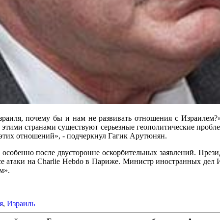
зраиля, почему бы и нам не развивать отношения с Израилем?»
у этими странами существуют серьезные геополитические пробл
 этих отношений», - подчеркнул Гагик Арутюнян.
 особенно после двусторонне оскорбительных заявлений. Прези
 атаки на Charlie Hebdo в Париже. Министр иностранных дел И
м».
я
,
Израиль