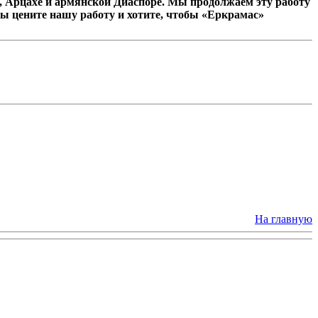
 Арцахе и армянской Диаспоре. Мы продолжаем эту работу
ы цените нашу работу и хотите, чтобы «Еркрамас»
На главную