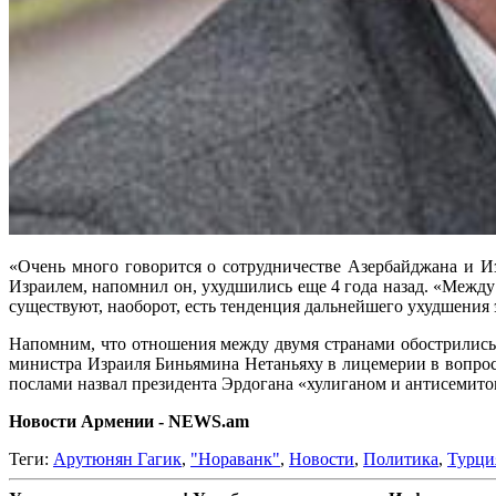
«Очень много говорится о сотрудничестве Азербайджана и И
Израилем, напомнил он, ухудшились еще 4 года назад. «Межд
существуют, наоборот, есть тенденция дальнейшего ухудшения
Напомним, что отношения между двумя странами обострились
министра Израиля Биньямина Нетаньяху в лицемерии в вопросе
послами назвал президента Эрдогана «хулиганом и антисемито
Новости Армении - NEWS.am
Теги:
Арутюнян Гагик
,
"Нораванк"
,
Новости
,
Политика
,
Турци