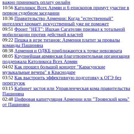
важно принимать оплату онлайн
10:56
Католикос Всех Армян и 6 епископов примут участие в
первом судебном заседании
10:36
Правительство Армении: Когда "естественный"
интеллект хромает, искусственный уже не поможет
09:51
Фронт "НЕТ": Ишхан Сагателян призвал к тотальной
мобилизации против действий властей
09:22
Пешка в игре титанов: Армения платит за провалы
команды Пашиняна
08:38
Армения и ОДКБ приближаются к точке невозврата
08:05
Крупнейшая армянская благотворительная организация
поддержала Католикоса Всех Армян
04:02
Как прошел большой концерт "Карасунские
музыкальные вечера" в Краснодаре
03:52
Как выстроить эффективную подготовку к ОГЭ без
перегрузок
03:15
Кабинет застоя или Управленческая кома правительства
Пашиняна
02:48
Цифровая капитуляция Армении или "Троянский конь"
от Пашиняна