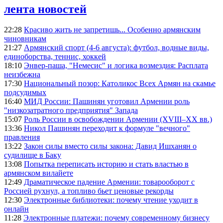
лента новостей
22:28
Красиво жить не запретишь... Особенно армянским
чиновникам
21:27
Армянский спорт (4-6 августа): футбол, водные виды,
единоборства, теннис, хоккей
18:10
Энвер-паша, "Немесис" и логика возмездия: Расплата
неизбежна
17:30
Национальный позор: Католикос Всех Армян на скамье
подсудимых
16:40
МИД России: Пашинян уготовил Армении роль
"низкозатратного предприятия" Запада
15:07
Роль России в освобождении Армении (XVIII–XX вв.)
13:36
Никол Пашинян переходит к формуле "вечного"
правления
13:22
Закон силы вместо силы закона: Давид Ишханян о
судилище в Баку
13:08
Попытка переписать историю и стать властью в
армянском вилайете
12:49
Драматическое падение Армении: товарооборот с
Россией рухнул, а топливо бьет ценовые рекорды
12:30
Электронные библиотеки: почему чтение уходит в
онлайн
11:28
Электронные платежи: почему современному бизнесу