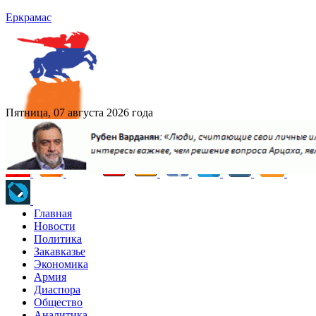
Еркрамас
Пятница, 07 августа 2026 года
Главная
Новости
Политика
Закавказье
Экономика
Армия
Диаспора
Общество
Аналитика