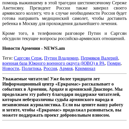
помощь выжившему в этой трагедии шестимесячному Сереже
Аветисяну. Президент России также заверил своего
армянского коллегу, что в случае необходимости Россия будет
готова направить медицинский самолет, чтобы доставить
ребенка в Москву для прохождения дальнейшего лечения.
Кроме того, в телефонном разговоре Путин и Саргсян
обсудили текущие вопросы российско-армянских отношений.
Новости Армении - NEWS.am
Теги:
Саргсян Серж
,
Путин Владимир
,
Пермяков Валерий
,
военная база Южного военного округа (ЮВО) в РА
,
Гюмри
,
Новости
,
Политика
,
Россия
,
Армия
,
Криминал
Уважаемые читатели! Уже более тридцати лет
Информационный центр «Еркрамас» рассказывает о
событиях в Армении, Арцахе и армянской Диаспоре. Мы
продолжаем эту работу благодаря поддержке читателей,
которым небезразличны судьба армянского народа и
независимая журналистика. Если вы цените нашу работу
и хотите, чтобы «Еркрамас» продолжал развиваться, вы
можете поддержать проект добровольным взносом.