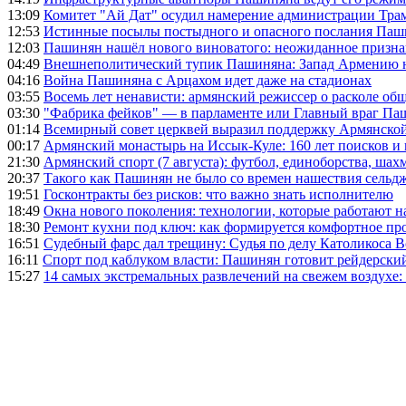
13:09
Комитет "Ай Дат" осудил намерение администрации Тра
12:53
Истинные посылы постыдного и опасного послания Паши
12:03
Пашинян нашёл нового виноватого: неожиданное призн
04:49
Внешнеполитический тупик Пашиняна: Запад Армению не 
04:16
Война Пашиняна с Арцахом идет даже на стадионах
03:55
Восемь лет ненависти: армянский режиссер о расколе общ
03:30
"Фабрика фейков" — в парламенте или Главный враг Па
01:14
Всемирный совет церквей выразил поддержку Армянско
00:17
Армянский монастырь на Иссык-Куле: 160 лет поисков и
21:30
Армянский спорт (7 августа): футбол, единоборства, шахм
20:37
Такого как Пашинян не было со времен нашествия сельд
19:51
Госконтракты без рисков: что важно знать исполнителю
18:49
Окна нового поколения: технологии, которые работают н
18:30
Ремонт кухни под ключ: как формируется комфортное пр
16:51
Судебный фарс дал трещину: Судья по делу Католикоса В
16:11
Спорт под каблуком власти: Пашинян готовит рейдерск
15:27
14 самых экстремальных развлечений на свежем воздухе: