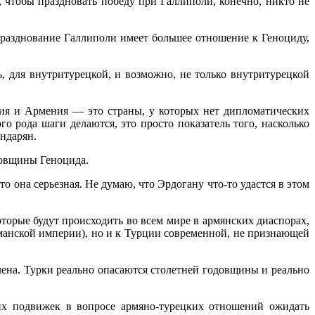
, чтобы праздновать победу при Галлиполи, конечно, никто не
 празднование Галлиполи имеет большее отношение к Геноциду,
ь, для внутритурецкой, и возможно, не только внутритурецкой
ция и Армения — это страны, у которых нет дипломатических
о рода шаги делаются, это просто показатель того, насколько
андарян.
довщины Геноцида.
о она серьезная. Не думаю, что Эрдогану что-то удастся в этом
оторые будут происходить во всем мире в армянских диаспорах,
оманской империи), но и к Турции современной, не признающей
лена. Турки реально опасаются столетней годовщины и реально
ких подвижек в вопросе армяно-турецких отношений ожидать