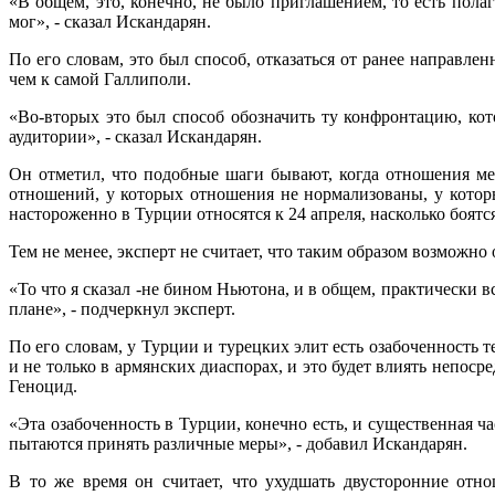
«В общем, это, конечно, не было приглашением, то есть пола
мог», - сказал Искандарян.
По его словам, это был способ, отказаться от ранее направл
чем к самой Галлиполи.
«Во-вторых это был способ обозначить ту конфронтацию, кото
аудитории», - сказал Искандарян.
Он отметил, что подобные шаги бывают, когда отношения ме
отношений, у которых отношения не нормализованы, у которых
настороженно в Турции относятся к 24 апреля, насколько боятся
Тем не менее, эксперт не считает, что таким образом возможн
«То что я сказал -не бином Ньютона, и в общем, практически в
плане», - подчеркнул эксперт.
По его словам, у Турции и турецких элит есть озабоченность 
и не только в армянских диаспорах, и это будет влиять непо
Геноцид.
«Эта озабоченность в Турции, конечно есть, и существенная 
пытаются принять различные меры», - добавил Искандарян.
В то же время он считает, что ухудшать двусторонние отн