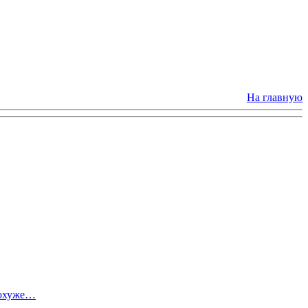
На главную
похуже…