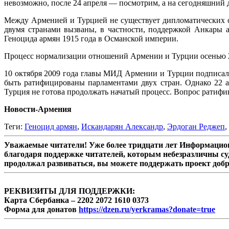
невозможно, после 24 апреля — посмотрим, а на сегодняшний ден
Между Арменией и Турцией не существует дипломатических 
двумя странами вызваны, в частности, поддержкой Анкары 
Геноцида армян 1915 года в Османской империи.
Процесс нормализации отношений Армении и Турции осенью 2
10 октября 2009 года главы МИД Армении и Турции подписа
быть ратифицированы парламентами двух стран. Однако 22 а
Турция не готова продолжать начатый процесс. Вопрос ратифи
Новости-Армения
Теги:
Геноцид армян
,
Искандарян Александр
,
Эрдоган Реджеп
,
Уважаемые читатели! Уже более тридцати лет Информацион
благодаря поддержке читателей, которым небезразличны су
продолжал развиваться, вы можете поддержать проект доб
РЕКВИЗИТЫ ДЛЯ ПОДДЕРЖКИ:
Карта Сбербанка – 2202 2072 1610 0373
Форма для донатов
https://dzen.ru/yerkramas?donate=true