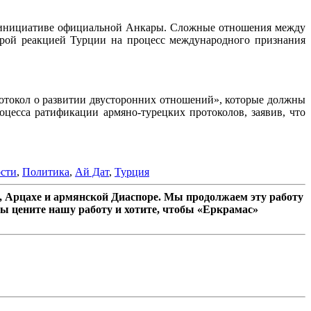
о инициативе официальной Анкары. Сложные отношения между
трой реакцией Турции на процесс международного признания
токол о развитии двусторонних отношений», которые должны
цесса ратификации армяно-турецких протоколов, заявив, что
сти
,
Политика
,
Ай Дат
,
Турция
 Арцахе и армянской Диаспоре. Мы продолжаем эту работу
ы цените нашу работу и хотите, чтобы «Еркрамас»