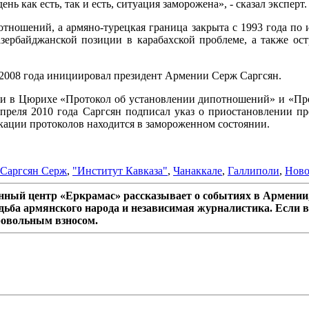
ь как есть, так и есть, ситуация заморожена», - сказал эксперт.
отношений, а армяно-турецкая граница закрыта с 1993 года п
азербайджанской позиции в карабахской проблеме, а также ос
008 года инициировал президент Армении Серж Саргсян.
ли в Цюрихе «Протокол об установлении дипотношений» и «Про
преля 2010 года Саргсян подписал указ о приостановлении про
кации протоколов находится в замороженном состоянии.
Саргсян Серж
,
"Институт Кавказа"
,
Чанаккале
,
Галлиполи
,
Ново
ный центр «Еркрамас» рассказывает о событиях в Армении,
дьба армянского народа и независимая журналистика. Если в
ровольным взносом.