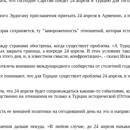
гать, что господин Саргсян поедет 24 апреля в Турцию для того
енного Эрдогану приглашения приехать 24 апреля в Армению, а
рая сохраняется, ту "замороженность" отношений, которая ест
жду странами обострены, когда существует проблема. «А Тур
 закрыта граница, а впереди 24 апреля. В этих условиях таког
 этого дня, и, в известном смысле, конфронтации», - сказал Иск
о отвлечь внимание международного сообщества от столетней го
се понимают, что для Турции существует проблема 24 апреля, и чт
тем, что 24 апреля будет сопровождаться какими-то событиями, к
средственно на отношения не только к Турции исторической (Отт
часть ее внешней политики на сегодняшний день на это и направ
ошения дальше некуда. «В любом случае, до 24 апреля ника