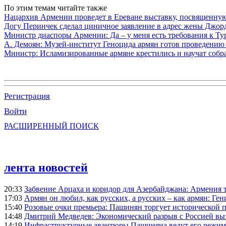
По этим темам читайте также
Нацархив Армении проведет в Ереване выставку, посвященну
Догу Перинчек сделал циничное заявление в адрес жены Джо
Министр диаспоры Армении: Да – у меня есть требования к Ту
А. Демоян: Музей-институт Геноцида армян готов проведению 
Министр: Исламизированные армяне крестились и научат собр
Регистрация
Войти
РАСШИРЕННЫЙ ПОИСК
лента новостей
20:33
Забвение Арцаха и коридор для Азербайджана: Армения 
17:03
Армян он любил, как русских, а русских – как армян: Г
15:40
Розовые очки премьера: Пашинян торгует исторической
14:48
Дмитрий Медведев: Экономический разрыв с Россией выз
14:19
Инфраструктурные авантюры Пашиняна ведут его режим 