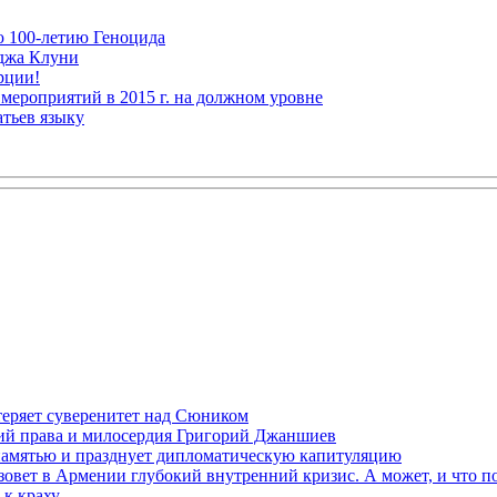
ю 100-летию Геноцида
рджа Клуни
рции!
мероприятий в 2015 г. на должном уровне
атьев языку
теряет суверенитет над Сюником
ений права и милосердия Григорий Джаншиев
 памятью и празднует дипломатическую капитуляцию
овет в Армении глубокий внутренний кризис. А может, и что 
к краху