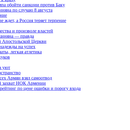
мпа обойти санкции против Баку
няна по случаю 8 августа
ание
ждет, а Россия теряет терпение
ества и произволе властей
шиняна — правда
й Апостольской Церкви
 надежды на успех
аты, легкая атлетика
жуков
а уют
остранство
сех Армян взял самоотвод
ий захват НОК Армении
 рейтинг по цене ошибки и порогу входа