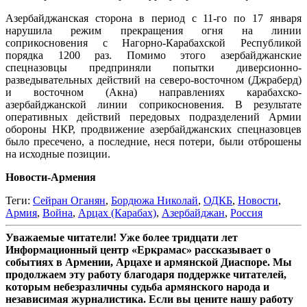
Азербайджанская сторона в период с 11-го по 17 января
нарушила режим прекращения огня на линии
соприкосновения с Нагорно-Карабахской Республикой
порядка 1200 раз. Помимо этого азербайджанские
спецназовцы предприняли попытки диверсионно-
разведывательных действий на северо-восточном (Джраберд)
и восточном (Акна) направлениях карабахско-
азербайджанской линии соприкосновения. В результате
оперативных действий передовых подразделений Армии
обороны НКР, продвижение азербайджанских спецназовцев
было пресечено, а последние, неся потери, были отброшены
на исходные позиции.
Новости-Армения
Теги:
Сейран Оганян
,
Бордюжа Николай
,
ОДКБ
,
Новости
,
Армия
,
Война
,
Арцах (Карабах)
,
Азербайджан
,
Россия
Уважаемые читатели! Уже более тридцати лет
Информационный центр «Еркрамас» рассказывает о
событиях в Армении, Арцахе и армянской Диаспоре. Мы
продолжаем эту работу благодаря поддержке читателей,
которым небезразличны судьба армянского народа и
независимая журналистика. Если вы цените нашу работу