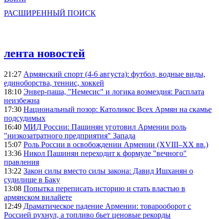
РАСШИРЕННЫЙ ПОИСК
лента новостей
21:27
Армянский спорт (4-6 августа): футбол, водные виды,
единоборства, теннис, хоккей
18:10
Энвер-паша, "Немесис" и логика возмездия: Расплата
неизбежна
17:30
Национальный позор: Католикос Всех Армян на скамье
подсудимых
16:40
МИД России: Пашинян уготовил Армении роль
"низкозатратного предприятия" Запада
15:07
Роль России в освобождении Армении (XVIII–XX вв.)
13:36
Никол Пашинян переходит к формуле "вечного"
правления
13:22
Закон силы вместо силы закона: Давид Ишханян о
судилище в Баку
13:08
Попытка переписать историю и стать властью в
армянском вилайете
12:49
Драматическое падение Армении: товарооборот с
Россией рухнул, а топливо бьет ценовые рекорды