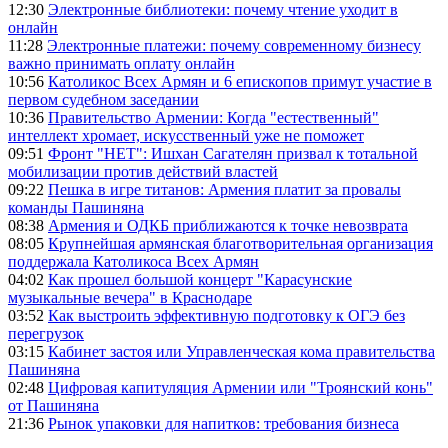
12:30
Электронные библиотеки: почему чтение уходит в
онлайн
11:28
Электронные платежи: почему современному бизнесу
важно принимать оплату онлайн
10:56
Католикос Всех Армян и 6 епископов примут участие в
первом судебном заседании
10:36
Правительство Армении: Когда "естественный"
интеллект хромает, искусственный уже не поможет
09:51
Фронт "НЕТ": Ишхан Сагателян призвал к тотальной
мобилизации против действий властей
09:22
Пешка в игре титанов: Армения платит за провалы
команды Пашиняна
08:38
Армения и ОДКБ приближаются к точке невозврата
08:05
Крупнейшая армянская благотворительная организация
поддержала Католикоса Всех Армян
04:02
Как прошел большой концерт "Карасунские
музыкальные вечера" в Краснодаре
03:52
Как выстроить эффективную подготовку к ОГЭ без
перегрузок
03:15
Кабинет застоя или Управленческая кома правительства
Пашиняна
02:48
Цифровая капитуляция Армении или "Троянский конь"
от Пашиняна
21:36
Рынок упаковки для напитков: требования бизнеса