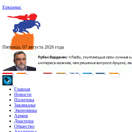
Еркрамас
Пятница, 07 августа 2026 года
Главная
Новости
Политика
Закавказье
Экономика
Армия
Диаспора
Общество
Аналитика