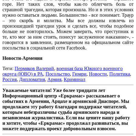
горе. Нет таких слов, чтобы как-то облегчить боль от
страшной трагедии, которая произошла. Но и в этих условиях
нужно оставаться людьми. Большинство - все понимает. Траур
– это скорбь и молитва. Мы все должны извлечь из
произошедшей трагедии урок и сделать все, чтобы подобное
больше не повторилось. Можем заверить, что преступник и
те, кто мог за ним стоять, понесут заслуженное наказание», -
говорится в заявлении, размещенном на официальном сайте
посольства в социальной сети Facebook.
Новости-Армения
Теги:
Пермяков Валерий
,
военная база Южного военного
округа (ЮВО) в РА
,
Посольство
,
Гюмри
,
Новости
,
Политика
,
Россия
,
Дипломатия
,
Армия
,
Криминал
Уважаемые читатели! Уже более тридцати лет
Информационный центр «Еркрамас» рассказывает о
событиях в Армении, Арцахе и армянской Диаспоре. Мы
продолжаем эту работу благодаря поддержке читателей,
которым небезразличны судьба армянского народа и
независимая журналистика. Если вы цените нашу работу
и хотите, чтобы «Еркрамас» продолжал развиваться, вы
можете поддержать проект добровольным взносом.