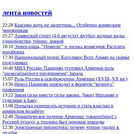
лента новостей
22:28
Красиво жить не запретишь... Особенно армянским
чиновникам
21:27
Армянский спорт (4-6 августа): футбол, водные виды,
единоборства, теннис, хоккей
18:10
Энвер-паша, "Немесис" и логика возмездия: Расплата
неизбежна
17:30
Национальный позор: Католикос Всех Армян на скамье
подсудимых
16:40
МИД России: Пашинян уготовил Армении роль
"низкозатратного предприятия" Запада
15:07
Роль России в освобождении Армении (XVIII–XX вв.)
13:36
Никол Пашинян переходит к формуле "вечного"
правления
13:22
Закон силы вместо силы закона: Давид Ишханян о
судилище в Баку
13:08
Попытка переписать историю и стать властью в
армянском вилайете
12:49
Драматическое падение Армении: товарооборот с
Россией рухнул, а топливо бьет ценовые рекорды
12:30
Электронные библиотеки: почему чтение уходит в
онлайн