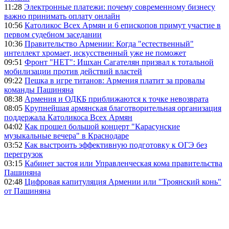
11:28
Электронные платежи: почему современному бизнесу
важно принимать оплату онлайн
10:56
Католикос Всех Армян и 6 епископов примут участие в
первом судебном заседании
10:36
Правительство Армении: Когда "естественный"
интеллект хромает, искусственный уже не поможет
09:51
Фронт "НЕТ": Ишхан Сагателян призвал к тотальной
мобилизации против действий властей
09:22
Пешка в игре титанов: Армения платит за провалы
команды Пашиняна
08:38
Армения и ОДКБ приближаются к точке невозврата
08:05
Крупнейшая армянская благотворительная организация
поддержала Католикоса Всех Армян
04:02
Как прошел большой концерт "Карасунские
музыкальные вечера" в Краснодаре
03:52
Как выстроить эффективную подготовку к ОГЭ без
перегрузок
03:15
Кабинет застоя или Управленческая кома правительства
Пашиняна
02:48
Цифровая капитуляция Армении или "Троянский конь"
от Пашиняна