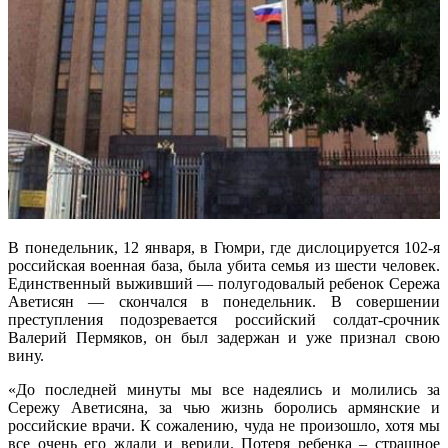
В понедельник, 12 января, в Гюмри, где дислоцируется 102-я
российская военная база, была убита семья из шести человек.
Единственный выживший — полугодовалый ребенок Сережа
Аветисян — скончался в понедельник. В совершении
преступления подозревается российский солдат-срочник
Валерий Пермяков, он был задержан и уже признал свою
вину.
«До последней минуты мы все надеялись и молились за
Сережу Аветисяна, за чью жизнь боролись армянские и
российские врачи. К сожалению, чуда не произошло, хотя мы
все очень его ждали и верили. Потеря ребенка – страшное