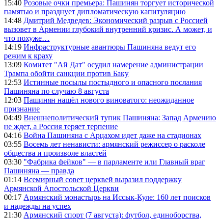
15:40
Розовые очки премьера: Пашинян торгует исторической
памятью и празднует дипломатическую капитуляцию
14:48
Дмитрий Медведев: Экономический разрыв с Россией
вызовет в Армении глубокий внутренний кризис. А может, и
что похуже…
14:19
Инфраструктурные авантюры Пашиняна ведут его
режим к краху
13:09
Комитет "Ай Дат" осудил намерение администрации
Трампа обойти санкции против Баку
12:53
Истинные посылы постыдного и опасного послания
Пашиняна по случаю 8 августа
12:03
Пашинян нашёл нового виноватого: неожиданное
признание
04:49
Внешнеполитический тупик Пашиняна: Запад Армению
не ждет, а Россия теряет терпение
04:16
Война Пашиняна с Арцахом идет даже на стадионах
03:55
Восемь лет ненависти: армянский режиссер о расколе
общества и произволе властей
03:30
"Фабрика фейков" — в парламенте или Главный враг
Пашиняна — правда
01:14
Всемирный совет церквей выразил поддержку
Армянской Апостольской Церкви
00:17
Армянский монастырь на Иссык-Куле: 160 лет поисков
и надежды на успех
21:30
Армянский спорт (7 августа): футбол, единоборства,