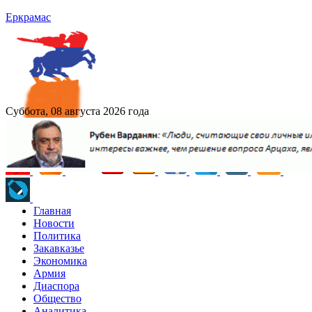
Еркрамас
Суббота, 08 августа 2026 года
Главная
Новости
Политика
Закавказье
Экономика
Армия
Диаспора
Общество
Аналитика