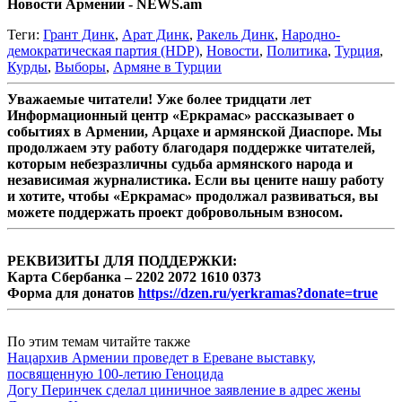
Новости Армении - NEWS.am
Теги:
Грант Динк
,
Арат Динк
,
Ракель Динк
,
Народно-
демократическая партия (HDP)
,
Новости
,
Политика
,
Турция
,
Курды
,
Выборы
,
Армяне в Турции
Уважаемые читатели! Уже более тридцати лет
Информационный центр «Еркрамас» рассказывает о
событиях в Армении, Арцахе и армянской Диаспоре. Мы
продолжаем эту работу благодаря поддержке читателей,
которым небезразличны судьба армянского народа и
независимая журналистика. Если вы цените нашу работу
и хотите, чтобы «Еркрамас» продолжал развиваться, вы
можете поддержать проект добровольным взносом.
РЕКВИЗИТЫ ДЛЯ ПОДДЕРЖКИ:
Карта Сбербанка – 2202 2072 1610 0373
Форма для донатов
https://dzen.ru/yerkramas?donate=true
По этим темам читайте также
Нацархив Армении проведет в Ереване выставку,
посвященную 100-летию Геноцида
Догу Перинчек сделал циничное заявление в адрес жены