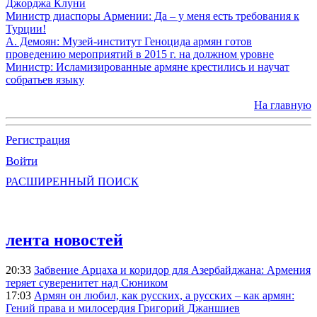
Джорджа Клуни
Министр диаспоры Армении: Да – у меня есть требования к
Турции!
А. Демоян: Музей-институт Геноцида армян готов
проведению мероприятий в 2015 г. на должном уровне
Министр: Исламизированные армяне крестились и научат
собратьев языку
На главную
Регистрация
Войти
РАСШИРЕННЫЙ ПОИСК
лента новостей
20:33
Забвение Арцаха и коридор для Азербайджана: Армения
теряет суверенитет над Сюником
17:03
Армян он любил, как русских, а русских – как армян:
Гений права и милосердия Григорий Джаншиев