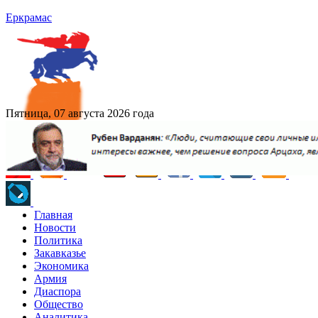
Еркрамас
Пятница, 07 августа 2026 года
Главная
Новости
Политика
Закавказье
Экономика
Армия
Диаспора
Общество
Аналитика