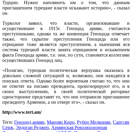
Турции. Нужно напомнить им о том, что данным
приглашением турецкие власти искажают историю», - сказал
он.
Турколог заявил, что власти, организовавшие и
осуществившие в 1915г. Геноцид армян, считаются
преступниками, однако та же конвенция Геноцида отмечает
также, что скрытие преступления Геноцида или его
отрицание тоже является преступлением, а нынешняя вся
система турецкой власти занята отрицанием и искажением
факта Геноцида армян, т.е. они, по сути, становятся коллегами
осуществивших Геноцид лиц.
«Полагаю, турецкая политическая верхушка оказалась в
довольно сложной ситуацией и, возможно, они находятся в
поисках ответа. Однако более вероятным считаю то, что они
не ответят на письмо президента, проигнорируют его, и в
своих выступлениях, в своей политической риторике
односторонне представят то, что они отправили приглашение
президенту Армении, а он отверг его», - сказал он.
http://www.tert.am/
Теги:
Геноцид армян
,
Маноян Киро
,
Рубен Мелконян
,
Саргсян
Серж
,
Эрдоган Реджеп
,
Армянская Революционная