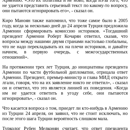
Армению. «Это их политика и не ново, когда из-за того, что
не удается представить серьезный текст по какому-то вопросу,
они пытаются игнорировать его», - сказал он.
Киро Маноян также напомнил, что тоже самое было в 2005
году, когда за несколько дней до 24 апреля Турция предложила
Армении сформировать комиссию историков. «Тогдашний
президент Армении Роберт Кочарян ответил, сказав, что
вопросы между нашими двумя странами настолько глобальны,
что не надо перекладывать их на плечи историков, и давайте
начнем, в первую очередь, с межгосударственных
отношений».
На протяжении трех лет Турция, до инициативы президента
Армении по части футбольной дипломатии, отрицала ответ
Армении. Президент, премьер-министр и глава МИД открыто
лгали, говоря, что на их заявление никто не ответил», - сказал
он и отметил, что это является линией их поведения. «Когда
им не удается ответить в угоду себе, они пытаются
игнорировать», - сказал он.
Что касается вопроса о том, приедет ли кто-нибудь в Армению
из Турции 24 апреля, он заявил, что не стоит исключать, но
после этого шага Турции вероятность слишком мала.
Турколог Рубен Мелконян считает, что ответ президента