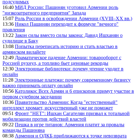
подсудимых
16:40
МИД России: Пашинян уготовил Армении роль
"низкозатратного предприятия" Запада
15:07
Роль России в освобождении Армении (XVIII–XX вв.)
13:36
Никол Пашинян переходит к формуле "вечного"
правления
13:22
Закон силы вместо силы закона: Давид Ишханян о
судилище в Баку
13:08
Попытка переписать историю и стать властью в
армянском вилайете
12:49
Драматическое падение Армении: товарооборот с
Россией рухнул, а топливо бьет ценовые рекорды
12:30
Электронные библиотеки: почему чтение уходит в
онлайн
11:28
Электронные платежи: почему современному бизнесу
важно принимать оплату онлайн
10:56
Католикос Всех Армян и 6 епископов примут участие в
первом судебном заседании
10:36
Правительство Армении: Когда "естественный"
интеллект хромает, искусственный уже не поможет
09:51
Фронт "НЕТ": Ишхан Сагателян призвал к тотальной
мобилизации против действий властей
09:22
Пешка в игре титанов: Армения платит за провалы
команды Пашиняна
08:38
Армения и ОДКБ приближаются к точке невозврата