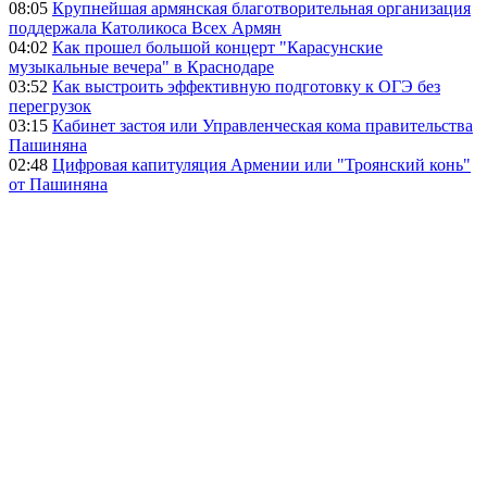
08:05
Крупнейшая армянская благотворительная организация
поддержала Католикоса Всех Армян
04:02
Как прошел большой концерт "Карасунские
музыкальные вечера" в Краснодаре
03:52
Как выстроить эффективную подготовку к ОГЭ без
перегрузок
03:15
Кабинет застоя или Управленческая кома правительства
Пашиняна
02:48
Цифровая капитуляция Армении или "Троянский конь"
от Пашиняна