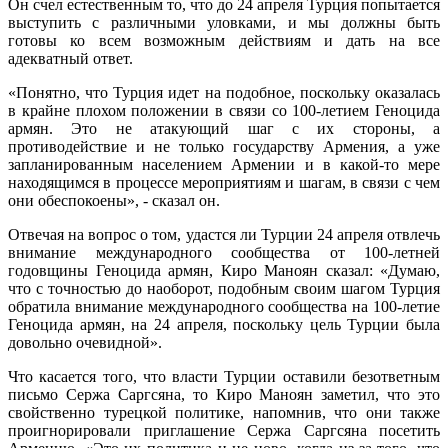
Он счел естественным то, что до 24 апреля Турция попытается
выступить с различными уловками, и мы должны быть
готовы ко всем возможным действиям и дать на все
адекватный ответ.
«Понятно, что Турция идет на подобное, поскольку оказалась
в крайне плохом положении в связи со 100-летием Геноцида
армян. Это не атакующий шаг с их стороны, а
противодействие и не только государству Армения, а уже
запланированным населением Армении и в какой-то мере
находящимся в процессе мероприятиям и шагам, в связи с чем
они обеспокоены», - сказал он.
Отвечая на вопрос о том, удастся ли Турции 24 апреля отвлечь
внимание международного сообщества от 100-летней
годовщины Геноцида армян, Киро Маноян сказал: «Думаю,
что с точностью до наоборот, подобным своим шагом Турция
обратила внимание международного сообщества на 100-летие
Геноцида армян, на 24 апреля, поскольку цель Турции была
довольно очевидной».
Что касается того, что власти Турции оставили безответным
письмо Сержа Саргсяна, то Киро Маноян заметил, что это
свойственно турецкой политике, напомнив, что они также
проигнорировали приглашение Сержа Саргсяна посетить