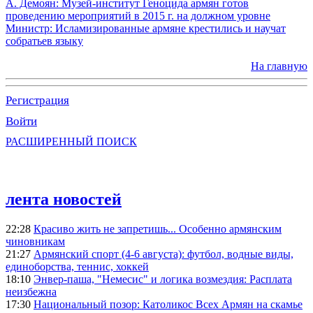
А. Демоян: Музей-институт Геноцида армян готов
проведению мероприятий в 2015 г. на должном уровне
Министр: Исламизированные армяне крестились и научат
собратьев языку
На главную
Регистрация
Войти
РАСШИРЕННЫЙ ПОИСК
лента новостей
22:28
Красиво жить не запретишь... Особенно армянским
чиновникам
21:27
Армянский спорт (4-6 августа): футбол, водные виды,
единоборства, теннис, хоккей
18:10
Энвер-паша, "Немесис" и логика возмездия: Расплата
неизбежна
17:30
Национальный позор: Католикос Всех Армян на скамье