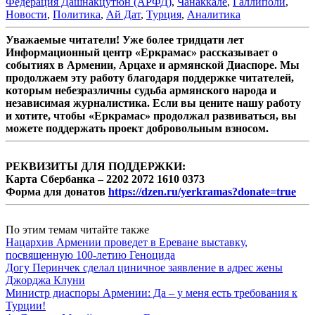
Федерация Дашнакцутюн (АРФД)
,
Чанаккале
,
Галлиполи
,
Новости
,
Политика
,
Ай Дат
,
Турция
,
Аналитика
Уважаемые читатели! Уже более тридцати лет
Информационный центр «Еркрамас» рассказывает о
событиях в Армении, Арцахе и армянской Диаспоре. Мы
продолжаем эту работу благодаря поддержке читателей,
которым небезразличны судьба армянского народа и
независимая журналистика. Если вы цените нашу работу
и хотите, чтобы «Еркрамас» продолжал развиваться, вы
можете поддержать проект добровольным взносом.
РЕКВИЗИТЫ ДЛЯ ПОДДЕРЖКИ:
Карта Сбербанка – 2202 2072 1610 0373
Форма для донатов
https://dzen.ru/yerkramas?donate=true
По этим темам читайте также
Нацархив Армении проведет в Ереване выставку,
посвященную 100-летию Геноцида
Догу Перинчек сделал циничное заявление в адрес жены
Джорджа Клуни
Министр диаспоры Армении: Да – у меня есть требования к
Турции!