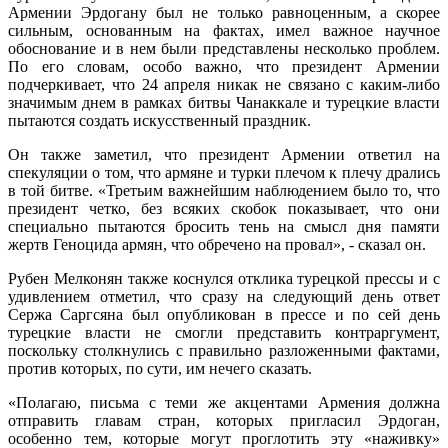
Армении Эрдогану был не только равноценным, а скорее
сильным, основанным на фактах, имел важное научное
обоснование и в нем были представлены несколько проблем.
По его словам, особо важно, что президент Армении
подчеркивает, что 24 апреля никак не связано с каким-либо
значимым днем в рамках битвы Чанаккале и турецкие власти
пытаются создать искусственный праздник.
Он также заметил, что президент Армении ответил на
спекуляции о том, что армяне и турки плечом к плечу дрались
в той битве. «Третьим важнейшим наблюдением было то, что
президент четко, без всяких скобок показывает, что они
специально пытаются бросить тень на смысл дня памяти
жертв Геноцида армян, что обречено на провал», - сказал он.
Рубен Мелконян также коснулся отклика турецкой прессы и с
удивлением отметил, что сразу на следующий день ответ
Сержа Саргсяна был опубликован в прессе и по сей день
турецкие власти не смогли представить контраргумент,
поскольку столкнулись с правильно разложенными фактами,
против которых, по сути, им нечего сказать.
«Полагаю, письма с теми же акцентами Армения должна
отправить главам стран, которых пригласил Эрдоган,
особенно тем, которые могут проглотить эту «наживку»