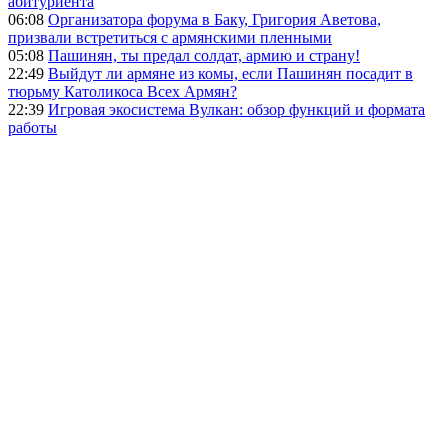
абитуриента
06:08
Организатора форума в Баку, Григория Аветова,
призвали встретиться с армянскими пленными
05:08
Пашинян, ты предал солдат, армию и страну!
22:49
Выйдут ли армяне из комы, если Пашинян посадит в
тюрьму Католикоса Всех Армян?
22:39
Игровая экосистема Вулкан: обзор функций и формата
работы