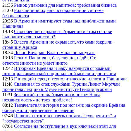
21:36
Рынок упаковки для напитков: требования бизнеса
21:00
Роль личной охраны в современной системе
безопасности
20:36
В Армении имитируют суды над приближенными
Пашиняна
19:18
Способен ли парламент Армении в этом составе
выполнить свою миссию?
18:45
Власти Армении не скрывают, что сами закрыли
страницу Арцаха
18:34
Левон Кочарян: Властям нас не запугать
13:18
Режим Пашиняна, безусловно, падёт. От
ответственности не уйдет никто
12:42
В тюрьмах Еревана и Баку находится огромный
потенциал армянской национальной мысли и достояния
12:13
Гниющий перец и геополитические иллюзии Пашиняна
11:48
Связанная со спецслужбами Турции Лилит Мкртчян
прочитала лекцию в Музее-институте Геноцида армян
11:31
Зеленский, оставь Армению в покое: Наша
независимость - не твоя проблема!
08:12
Тысячелетняя история под ногами: на окраине Еревана
обнаружили древнейшее поселение
07:46
Пашинян втоптал в грязь понятия "суверенитет" и
"государственность"
07:01
Согласие на поступление в вуз: ключевой этап для