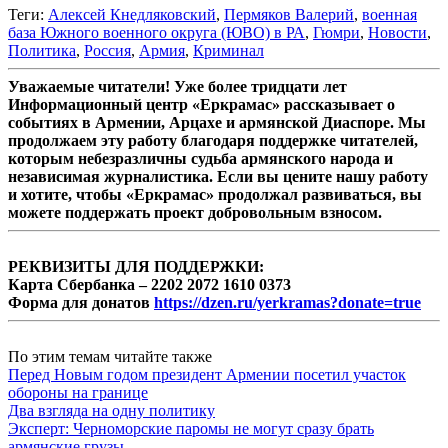
Теги:
Алексей Кнедляковский
,
Пермяков Валерий
,
военная
база Южного военного округа (ЮВО) в РА
,
Гюмри
,
Новости
,
Политика
,
Россия
,
Армия
,
Криминал
Уважаемые читатели! Уже более тридцати лет
Информационный центр «Еркрамас» рассказывает о
событиях в Армении, Арцахе и армянской Диаспоре. Мы
продолжаем эту работу благодаря поддержке читателей,
которым небезразличны судьба армянского народа и
независимая журналистика. Если вы цените нашу работу
и хотите, чтобы «Еркрамас» продолжал развиваться, вы
можете поддержать проект добровольным взносом.
РЕКВИЗИТЫ ДЛЯ ПОДДЕРЖКИ:
Карта Сбербанка – 2202 2072 1610 0373
Форма для донатов
https://dzen.ru/yerkramas?donate=true
По этим темам читайте также
Перед Новым годом президент Армении посетил участок
обороны на границе
Два взгляда на одну политику
Эксперт: Черноморские паромы не могут сразу брать
армянские грузы