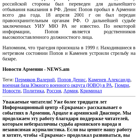
российской стороны был переведен для дальнейшего
отбывания наказания в РФ. Денис Попов пробыл в Армении
всего два года. 18 апреля 2001 г он был передан
правоохранительным органам РФ. О дальнейшей судьбе
заключенных УИУ МЮ РА не известно. По некоторой
информации, Попов является родственников
высокопоставленного должностного лица.
Напомним, что трагедия произошла в 1999 г. Находившиеся в
нетрезвом состоянии Попов и Каменев устроили стрельбу на
базаре.
Новости Армении - NEWS.am
Теги:
Пермяков Валерий
,
Попов Денис
,
Каменев Александр
,
военная база Южного военного округа (ЮВО) в РА
,
Гюмри
,
Новости
,
Политика
,
Россия
,
Армия
,
Криминал
Уважаемые читатели! Уже более тридцати лет
Информационный центр «Еркрамас» рассказывает о
событиях в Армении, Арцахе и армянской Диаспоре. Мы
продолжаем эту работу благодаря поддержке читателей,
которым небезразличны судьба армянского народа и
независимая журналистика. Если вы цените нашу работу
и хотите, чтобы «Еркрамас» продолжал развиваться, вы