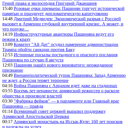
Гений права и милосердия Григорий Джаншиев
15:40
Розовые очки премьера: Пашинян торгует исторической
памятью и празднует дипломатическую капитуляцию
14:48
Дмитрий Медведев: Экономический разрыв с Россией
вызовет в Армении глубокий внутренний кризис. А может, и
что похуже…
14:19
Инфраструктурные авантюры Пашиняна ведут его
режим к краху
13:09
Комитет "Ай Дат" осудил намерение администрации
Трампа обойти санкции против Баку
12:53
Истинные посылы постыдного и опасного послания
Пашиняна по случаю 8 августа
12:03
Пашинян нашёл нового виноватого: неожиданное
признание
04:49
Внешнеполитический тупик Пашиняна: Запад Армению
не ждет, а Россия теряет терпение
04:16
Война Пашиняна с Арцахом идет даже на стадионах
03:55
Восемь лет ненависти: армянский режиссер о расколе
общества и произволе властей
03:30
"Фабрика фейков" — в парламенте или Главный враг
Пашиняна — правда
01:14
Всемирный совет церквей выразил поддержку
Армянской Апостольской Церкви
00:17
Армянский монастырь на Иссык-Куле: 160 лет поисков
и надежды на успех