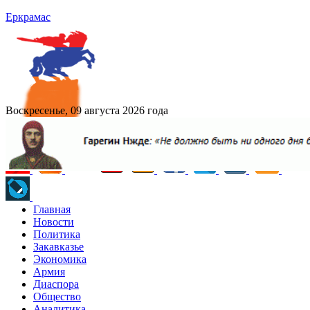
Еркрамас
Воскресенье, 09 августа 2026 года
Главная
Новости
Политика
Закавказье
Экономика
Армия
Диаспора
Общество
Аналитика