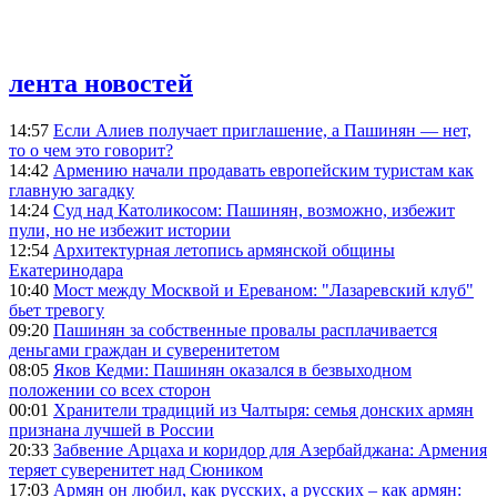
лента новостей
14:57
Если Алиев получает приглашение, а Пашинян — нет,
то о чем это говорит?
14:42
Армению начали продавать европейским туристам как
главную загадку
14:24
Суд над Католикосом: Пашинян, возможно, избежит
пули, но не избежит истории
12:54
Архитектурная летопись армянской общины
Екатеринодара
10:40
Мост между Москвой и Ереваном: "Лазаревский клуб"
бьет тревогу
09:20
Пашинян за собственные провалы расплачивается
деньгами граждан и суверенитетом
08:05
Яков Кедми: Пашинян оказался в безвыходном
положении со всех сторон
00:01
Хранители традиций из Чалтыря: семья донских армян
признана лучшей в России
20:33
Забвение Арцаха и коридор для Азербайджана: Армения
теряет суверенитет над Сюником
17:03
Армян он любил, как русских, а русских – как армян: