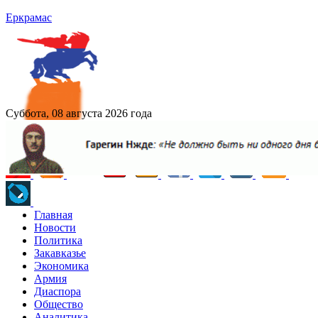
Еркрамас
Суббота, 08 августа 2026 года
Главная
Новости
Политика
Закавказье
Экономика
Армия
Диаспора
Общество
Аналитика