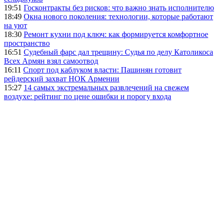
19:51
Госконтракты без рисков: что важно знать исполнителю
18:49
Окна нового поколения: технологии, которые работают
на уют
18:30
Ремонт кухни под ключ: как формируется комфортное
пространство
16:51
Судебный фарс дал трещину: Судья по делу Католикоса
Всех Армян взял самоотвод
16:11
Спорт под каблуком власти: Пашинян готовит
рейдерский захват НОК Армении
15:27
14 самых экстремальных развлечений на свежем
воздухе: рейтинг по цене ошибки и порогу входа