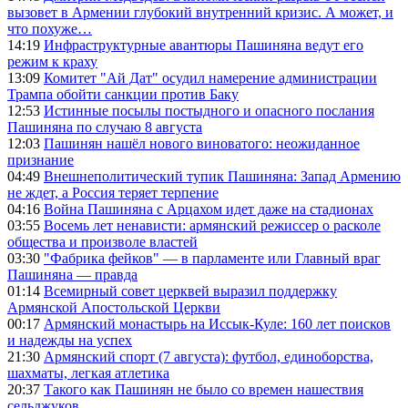
вызовет в Армении глубокий внутренний кризис. А может, и
что похуже…
14:19
Инфраструктурные авантюры Пашиняна ведут его
режим к краху
13:09
Комитет "Ай Дат" осудил намерение администрации
Трампа обойти санкции против Баку
12:53
Истинные посылы постыдного и опасного послания
Пашиняна по случаю 8 августа
12:03
Пашинян нашёл нового виноватого: неожиданное
признание
04:49
Внешнеполитический тупик Пашиняна: Запад Армению
не ждет, а Россия теряет терпение
04:16
Война Пашиняна с Арцахом идет даже на стадионах
03:55
Восемь лет ненависти: армянский режиссер о расколе
общества и произволе властей
03:30
"Фабрика фейков" — в парламенте или Главный враг
Пашиняна — правда
01:14
Всемирный совет церквей выразил поддержку
Армянской Апостольской Церкви
00:17
Армянский монастырь на Иссык-Куле: 160 лет поисков
и надежды на успех
21:30
Армянский спорт (7 августа): футбол, единоборства,
шахматы, легкая атлетика
20:37
Такого как Пашинян не было со времен нашествия
сельджуков