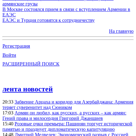
армянские грузы
В Москве состоялся прием в связи с вступлением Армении в
ЕАЭС
ЕАЭС и Турция готовятся к сотрудничеству
На главную
Регистрация
Войти
РАСШИРЕННЫЙ ПОИСК
лента новостей
20:33
Забвение Арцаха и коридор для Азербайджана: Армения
теряет суверенитет над Сюником
17:03
Армян он любил, как русских, а русских – как армян:
Гений права и милосердия Григорий Джаншиев
15:40
Розовые очки премьера: Пашинян торгует исторической
памятью и празднует дипломатическую капитуляцию
14:48
Дмитрий Медведев: Экономический разрыв с Россией