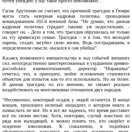
почти убежден: у нас такое просто невозможно”.
Гагик Арутюнян не считает, что причиной трагедии в Гюмри
могла стать неверная кадровая политика, проводимая
командованием 102-й военной базы. “Не думаю, что данная
кадровая политика страдает такими уж недостатками, -
говорит он. - Дело в том, что трагедия обрушилась не только
на эту армянскую семью. Трагедия – и в том, что молодой
парень, солдат, загубил свою жизнь. Ведь пострадавшим, в
определенном смысле, оказался и сам убийца”.
Касаясь возможного вмешательства в ход событий внешних
сил, непосредственно заинтересованных в ухудшении армяно-
российских взаимоотношений, директор “Нораванка”
отметил, что, в принципе, любое осложнение становится
объектом для попыток как-то его использовать. Но не более.
И данная трагедия, по его мнению, не сможет реально
воздействовать на многовековые отношения двух народов.
“Несомненно, некоторый осадок у людей останется. В конце
концов, произошел нелепый инцидент, о котором никто и
помыслить не мог. Но я все же надеюсь, что время расставит
всё по своим местам. Хотя, повторяю, случай поистине из
ряда вон выходящий, и можно понять тех, кто скорбит и
искренне взволнован. К сожалению, в подобных
обстоятельствах находятся не совсем искренние люди,