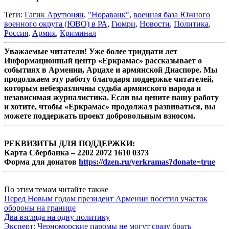
Теги:
Гагик Арутюнян
,
"Нораванк"
,
военная база Южного
военного округа (ЮВО) в РА
,
Гюмри
,
Новости
,
Политика
,
Россия
,
Армия
,
Криминал
Уважаемые читатели! Уже более тридцати лет
Информационный центр «Еркрамас» рассказывает о
событиях в Армении, Арцахе и армянской Диаспоре. Мы
продолжаем эту работу благодаря поддержке читателей,
которым небезразличны судьба армянского народа и
независимая журналистика. Если вы цените нашу работу
и хотите, чтобы «Еркрамас» продолжал развиваться, вы
можете поддержать проект добровольным взносом.
РЕКВИЗИТЫ ДЛЯ ПОДДЕРЖКИ:
Карта Сбербанка – 2202 2072 1610 0373
Форма для донатов
https://dzen.ru/yerkramas?donate=true
По этим темам читайте также
Перед Новым годом президент Армении посетил участок
обороны на границе
Два взгляда на одну политику
Эксперт: Черноморские паромы не могут сразу брать