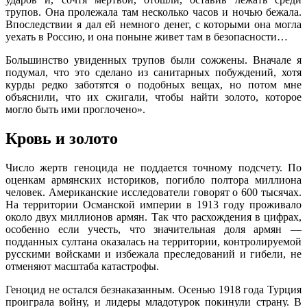
трупов. Она пролежала там несколько часов и ночью бежала.
Впоследствии я дал ей немного денег, с которыми она могла
уехать в Россию, и она поныне живет там в безопасности…
Большинство увиденных трупов были сожжены. Вначале я
подумал, что это сделано из санитарных побуждений, хотя
курды редко заботятся о подобных вещах, но потом мне
объяснили, что их сжигали, чтобы найти золото, которое
могло быть ими проглочено».
Кровь и золото
Число жертв геноцида не поддается точному подсчету. По
оценкам армянских историков, погибло полтора миллиона
человек. Американские исследователи говорят о 600 тысячах.
На территории Османской империи в 1913 году проживало
около двух миллионов армян. Так что расхождения в цифрах,
особенно если учесть, что значительная доля армян —
подданных султана оказалась на территории, контролируемой
русскими войсками и избежала преследований и гибели, не
отменяют масштаба катастрофы.
Геноцид не остался безнаказанным. Осенью 1918 года Турция
проиграла войну, и лидеры младотурок покинули страну. В