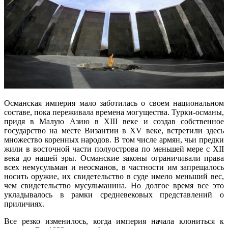
Османская империя мало заботилась о своем национальном
составе, пока переживала времена могущества. Турки-османы,
придя в Малую Азию в XIII веке и создав собственное
государство на месте Византии в XV веке, встретили здесь
множество коренных народов. В том числе армян, чьи предки
жили в восточной части полуострова по меньшей мере с XII
века до нашей эры. Османские законы ограничивали права
всех немусульман и неосманов, в частности им запрещалось
носить оружие, их свидетельство в суде имело меньший вес,
чем свидетельство мусульманина. Но долгое время все это
укладывалось в рамки средневековых представлений о
приличиях.
Все резко изменилось, когда империя начала клониться к