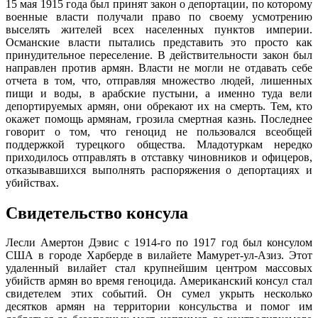
15 мая 1915 года был принят закон о депортации, по которому
военные власти получали право по своему усмотрению
выселять жителей всех населенных пунктов империи.
Османские власти пытались представить это просто как
принудительное переселение. В действительности закон был
направлен против армян. Власти не могли не отдавать себе
отчета в том, что, отправляя множество людей, лишенных
пищи и воды, в арабские пустыни, а именно туда вели
депортируемых армян, они обрекают их на смерть. Тем, кто
окажет помощь армянам, грозила смертная казнь. Последнее
говорит о том, что геноцид не пользовался всеобщей
поддержкой турецкого общества. Младотуркам нередко
приходилось отправлять в отставку чиновников и офицеров,
отказывавшихся выполнять распоряжения о депортациях и
убийствах.
Свидетельство консула
Лесли Амертон Дэвис с 1914-го по 1917 год был консулом
США в городе Харберде в вилайете Мамурет-ул-Азиз. Этот
удаленный вилайет стал крупнейшим центром массовых
убийств армян во время геноцида. Американский консул стал
свидетелем этих событий. Он сумел укрыть несколько
десятков армян на территории консульства и помог им