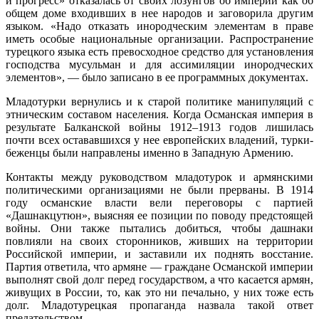
и прогресс» отказалась от своих лозунгов об империи как об
общем доме входивших в нее народов и заговорила другим
языком. «Надо отказать инородческим элементам в праве
иметь особые национальные организации. Распространение
турецкого языка есть превосходное средство для установления
господства мусульман и для ассимиляции инородческих
элементов», — было записано в ее программных документах.
Младотурки вернулись и к старой политике манипуляций с
этническим составом населения. Когда Османская империя в
результате Балканской войны 1912–1913 годов лишилась
почти всех остававшихся у нее европейских владений, турки-
беженцы были направлены именно в Западную Армению.
Контакты между руководством младотурок и армянскими
политическими организациями не были прерваны. В 1914
году османские власти вели переговоры с партией
«Дашнакцутюн», выясняя ее позиции по поводу предстоящей
войны. Они также пытались добиться, чтобы дашнаки
повлияли на своих сторонников, живших на территории
Российской империи, и заставили их поднять восстание.
Партия ответила, что армяне — граждане Османской империи
выполнят свой долг перед государством, а что касается армян,
живущих в России, то, как это ни печально, у них тоже есть
долг. Младотурецкая пропаганда назвала такой ответ
предательством.