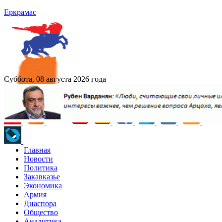
Еркрамас
Суббота, 08 августа 2026 года
Главная
Новости
Политика
Закавказье
Экономика
Армия
Диаспора
Общество
Аналитика