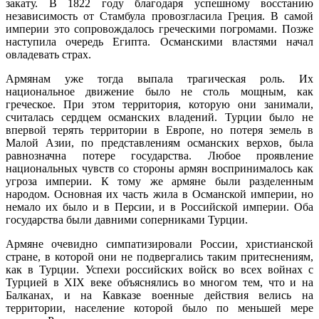
закату. В 1822 году благодаря успешному восстанию
независимость от Стамбула провозгласила Греция. В самой
империи это сопровождалось греческими погромами. Позже
наступила очередь Египта. Османскими властями начал
овладевать страх.
Армянам уже тогда выпала трагическая роль. Их
национальное движение было не столь мощным, как
греческое. При этом территория, которую они занимали,
считалась сердцем османских владений. Турции было не
впервой терять территории в Европе, но потеря земель в
Малой Азии, по представлениям османских верхов, была
равнозначна потере государства. Любое проявление
национальных чувств со стороны армян воспринималось как
угроза империи. К тому же армяне были разделенным
народом. Основная их часть жила в Османской империи, но
немало их было и в Персии, и в Российской империи. Оба
государства были давними соперниками Турции.
Армяне очевидно симпатизировали России, христианской
стране, в которой они не подвергались таким притеснениям,
как в Турции. Успехи российских войск во всех войнах с
Турцией в XIX веке объяснялись во многом тем, что и на
Балканах, и на Кавказе военные действия велись на
территории, население которой было по меньшей мере