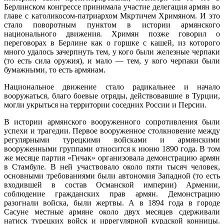
Берлинском конгрессе принимала участие делегация армян во
главе с католикосом-патриархом Мкртичем Хримяном. И это
стало поворотным пунктом в истории армянского
национального движения. Хримян позже говорил о
переговорах в Берлине как о горшке с кашей, из которого
много удалось зачерпнуть тем, у кого были железные черпаки
(то есть сила оружия), и мало — тем, у кого черпаки были
бумажными, то есть армянам.
Национальное движение стало радикальнее и начало
вооружаться, благо боевые отряды, действовавшие в Турции,
могли укрыться на территории соседних России и Персии.
В истории армянского вооруженного сопротивления были
успехи и трагедии. Первое вооруженное столкновение между
регулярными турецкими войсками и армянскими
вооруженными группами относится к июню 1890 года. В том
же месяце партия «Гнчак» организовала демонстрацию армян
в Стамбуле. В ней участвовало около пяти тысяч человек,
основными требованиями были автономия Западной (то есть
входившей в состав Османской империи) Армении,
соблюдение гражданских прав армян. Демонстрацию
разогнали войска, были жертвы. А в 1894 года в городе
Сасуне местные армяне около двух месяцев сдерживали
натиск турецких войск и иррегулярной курдской конницы.