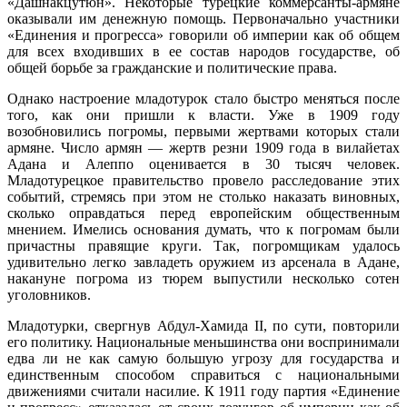
«Дашнакцутюн». Некоторые турецкие коммерсанты-армяне
оказывали им денежную помощь. Первоначально участники
«Единения и прогресса» говорили об империи как об общем
для всех входивших в ее состав народов государстве, об
общей борьбе за гражданские и политические права.
Однако настроение младотурок стало быстро меняться после
того, как они пришли к власти. Уже в 1909 году
возобновились погромы, первыми жертвами которых стали
армяне. Число армян — жертв резни 1909 года в вилайетах
Адана и Алеппо оценивается в 30 тысяч человек.
Младотурецкое правительство провело расследование этих
событий, стремясь при этом не столько наказать виновных,
сколько оправдаться перед европейским общественным
мнением. Имелись основания думать, что к погромам были
причастны правящие круги. Так, погромщикам удалось
удивительно легко завладеть оружием из арсенала в Адане,
накануне погрома из тюрем выпустили несколько сотен
уголовников.
Младотурки, свергнув Абдул-Хамида II, по сути, повторили
его политику. Национальные меньшинства они воспринимали
едва ли не как самую большую угрозу для государства и
единственным способом справиться с национальными
движениями считали насилие. К 1911 году партия «Единение