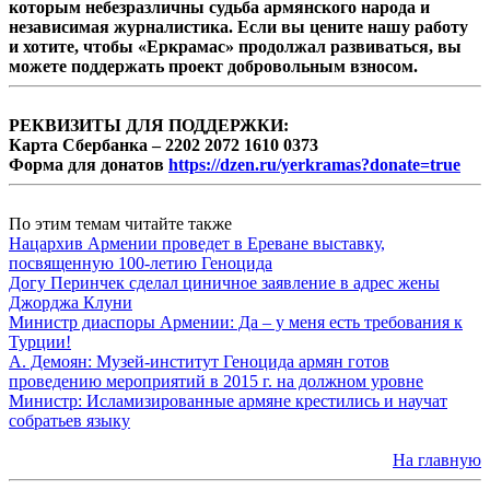
которым небезразличны судьба армянского народа и
независимая журналистика. Если вы цените нашу работу
и хотите, чтобы «Еркрамас» продолжал развиваться, вы
можете поддержать проект добровольным взносом.
РЕКВИЗИТЫ ДЛЯ ПОДДЕРЖКИ:
Карта Сбербанка – 2202 2072 1610 0373
Форма для донатов
https://dzen.ru/yerkramas?donate=true
По этим темам читайте также
Нацархив Армении проведет в Ереване выставку,
посвященную 100-летию Геноцида
Догу Перинчек сделал циничное заявление в адрес жены
Джорджа Клуни
Министр диаспоры Армении: Да – у меня есть требования к
Турции!
А. Демоян: Музей-институт Геноцида армян готов
проведению мероприятий в 2015 г. на должном уровне
Министр: Исламизированные армяне крестились и научат
собратьев языку
На главную