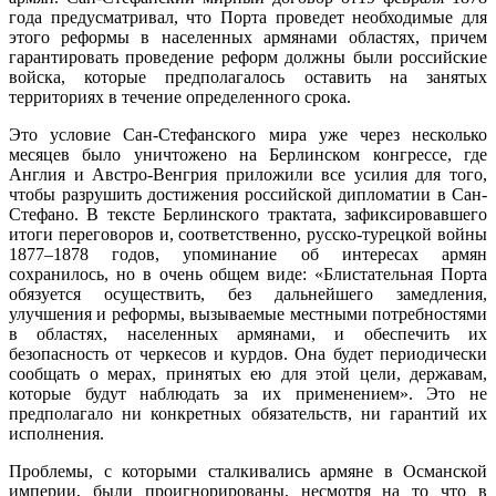
года предусматривал, что Порта проведет необходимые для
этого реформы в населенных армянами областях, причем
гарантировать проведение реформ должны были российские
войска, которые предполагалось оставить на занятых
территориях в течение определенного срока.
Это условие Сан-Стефанского мира уже через несколько
месяцев было уничтожено на Берлинском конгрессе, где
Англия и Австро-Венгрия приложили все усилия для того,
чтобы разрушить достижения российской дипломатии в Сан-
Стефано. В тексте Берлинского трактата, зафиксировавшего
итоги переговоров и, соответственно, русско-турецкой войны
1877–1878 годов, упоминание об интересах армян
сохранилось, но в очень общем виде: «Блистательная Порта
обязуется осуществить, без дальнейшего замедления,
улучшения и реформы, вызываемые местными потребностями
в областях, населенных армянами, и обеспечить их
безопасность от черкесов и курдов. Она будет периодически
сообщать о мерах, принятых ею для этой цели, державам,
которые будут наблюдать за их применением». Это не
предполагало ни конкретных обязательств, ни гарантий их
исполнения.
Проблемы, с которыми сталкивались армяне в Османской
империи, были проигнорированы, несмотря на то что в