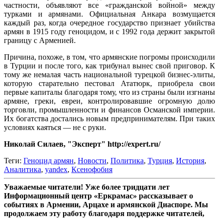
частности, объявляют все «гражданской войной» между
турками и армянами. Официальная Анкара возмущается
каждый раз, когда очередное государство признает убийства
армян в 1915 году геноцидом, и с 1992 года держит закрытой
границу с Арменией.
Причина, похоже, в том, что армянские погромы происходили
в Турции и после того, как трибунал вынес свой приговор. К
тому же немалая часть национальной турецкой бизнес-элиты,
которую старательно пестовал Ататюрк, приобрела свои
первые капиталы благодаря тому, что из страны были изгнаны
армяне, греки, евреи, контролировавшие огромную долю
торговли, промышленности и финансов Османской империи.
Их богатства достались новым предпринимателям. При таких
условиях каяться — не с руки.
Николай Силаев, "Эксперт" http://expert.ru/
Теги:
Геноцид армян
,
Новости
,
Политика
,
Турция
,
История
,
Аналитика
,
yandex
,
Ксенофобия
Уважаемые читатели! Уже более тридцати лет
Информационный центр «Еркрамас» рассказывает о
событиях в Армении, Арцахе и армянской Диаспоре. Мы
продолжаем эту работу благодаря поддержке читателей,