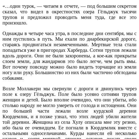
«…один турок, — читаем в отчете, — под большим секретом
сказал, что видел в окрестностях озера Гёльджук тысячи
трупов и предложил проводить меня туда, где все это
произошло.
Однажды в четыре часа утра, в последние дни сентября, мы с
ним пустились в путь. Мы ехали по диарбекирской дороге,
стараясь продвигаться незамеченными. Мертвые тела стали
попадаться уже в пригородах Харберда. Сотни трупов лежали
вдоль дороги. Они не были захоронены, а кое-как прикрыты
слоем земли, для жандармов это было легче, чем рыть ямы.
Вот почему повсюду можно было видеть торчащие из земли
ногу или руку. Большинство из них были частично обглоданы
собаками.
Возле Моллакери мы свернули с дороги и двинулись через
поле к озеру Гёльджук. Поле было усеяно сотнями трупов
женщин и детей. Было вполне очевидно, что они убиты, ибо
столько народу не могло умереть от голода и истощения. Они
по большей части лежали возле курдской деревни
Кюрдемлик, и я позже узнал, что этих людей убили жители
той деревни. Женщина из села Хулу описала мне эту резню,
ибо была ее очевидцем. Ее погнали в Кюрдемлик вместе с
остальными односельчанами. Курды нанесли ей несколько
ударов и, сочтя мертвой, отошли, оставив лежать среди