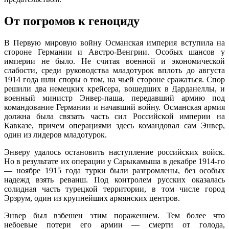
От погромов к геноциду
В Первую мировую войну Османская империя вступила на
стороне Германии и Австро-Венгрии. Особых шансов у
империи не было. Не считая военной и экономической
слабости, среди руководства младотурок вплоть до августа
1914 года шли споры о том, на чьей стороне сражаться. Спор
решили два немецких крейсера, вошедших в Дарданеллы, и
военный министр Энвер-паша, передавший армию под
командование Германии и начавший войну. Османская армия
должна была связать часть сил Российской империи на
Кавказе, причем операциями здесь командовал сам Энвер,
один из лидеров младотурок.
Энверу удалось остановить наступление российских войск.
Но в результате их операции у Сарыкамыша в декабре 1914-го
— ноябре 1915 года турки были разгромлены, без особых
надежд взять реванш. Под контролем русских оказалась
солидная часть турецкой территории, в том числе город
Эрзрум, один из крупнейших армянских центров.
Энвер был взбешен этим поражением. Тем более что
небоевые потери его армии — смерти от голода,