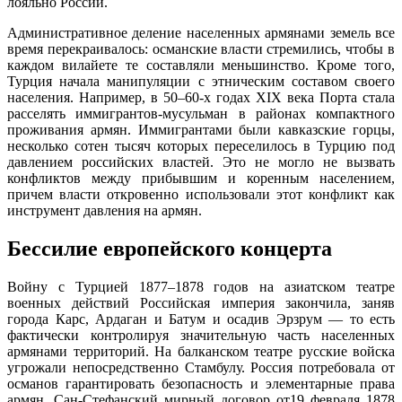
лояльно России.
Административное деление населенных армянами земель все
время перекраивалось: османские власти стремились, чтобы в
каждом вилайете те составляли меньшинство. Кроме того,
Турция начала манипуляции с этническим составом своего
населения. Например, в 50–60-х годах XIX века Порта стала
расселять иммигрантов-мусульман в районах компактного
проживания армян. Иммигрантами были кавказские горцы,
несколько сотен тысяч которых переселилось в Турцию под
давлением российских властей. Это не могло не вызвать
конфликтов между прибывшим и коренным населением,
причем власти откровенно использовали этот конфликт как
инструмент давления на армян.
Бессилие европейского концерта
Войну с Турцией 1877–1878 годов на азиатском театре
военных действий Российская империя закончила, заняв
города Карс, Ардаган и Батум и осадив Эрзрум — то есть
фактически контролируя значительную часть населенных
армянами территорий. На балканском театре русские войска
угрожали непосредственно Стамбулу. Россия потребовала от
османов гарантировать безопасность и элементарные права
армян. Сан-Стефанский мирный договор от19 февраля 1878