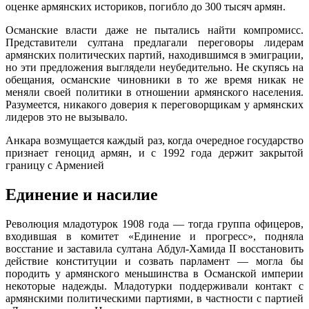
оценке армянских историков, погибло до 300 тысяч армян.
Османские власти даже не пытались найти компромисс.
Представители султана предлагали переговоры лидерам
армянских политических партий, находившимся в эмиграции,
но эти предложения выглядели неубедительно. Не скупясь на
обещания, османские чиновники в то же время никак не
меняли своей политики в отношении армянского населения.
Разумеется, никакого доверия к переговорщикам у армянских
лидеров это не вызывало.
Анкара возмущается каждый раз, когда очередное государство
признает геноцид армян, и с 1992 года держит закрытой
границу с Арменией
Единение и насилие
Революция младотурок 1908 года — тогда группа офицеров,
входившая в комитет «Единение и прогресс», подняла
восстание и заставила султана Абдул-Хамида II восстановить
действие конституции и созвать парламент — могла бы
породить у армянского меньшинства в Османской империи
некоторые надежды. Младотурки поддерживали контакт с
армянскими политическими партиями, в частности с партией