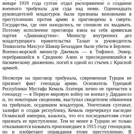
январе 1919 года султан отдал распоряжение о создании
военного трибунала для суда над ними. Одиннадцать
руководителей младотурок были признаны виновными в
преступлениях против армян и приговорены к смерти.
Государства, где они находились, не спешили их выдавать.
Поэтому исполнение приговора взяла на себя армянская
партия «Дашнакцутюн». Министр внутренних дел
младотурецкого правительства Талаат и руководитель
Тешкилаты Махсусе Шакир Бехаэддин были убиты в Берлине.
Военно-морской министр Джемаль — в Тифлисе. Энвер,
перебравшийся в Среднюю Азию и присоединившийся к
басмаческому движению, погиб в одной из стычек с Красной
армией.
Несмотря на приговор трибунала, современная Турция не
признает факт геноцида армян. Основатель Турецкой
Республики Мустафа Кемаль Ататюрк лично не причастен к
геноциду — в Первую мировую войну он воевал у Дарданелл
и, по некоторым сведениям, выступал свидетелем обвинения
на трибунале, осудившем младотурок. Уничтожив султанат,
халифат и создав республику, Кемаль перечеркнул наследие
Османской империи, казалось, что его последователям стоит
признать ее преступление. Тем не менее в Турции не только
отказываются называть произошедшее в 1915 году геноцидом,
но и изобретают оправдания этому преступлению. В