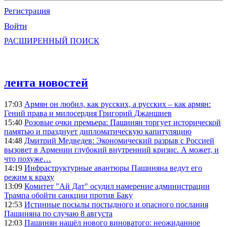
Регистрация
Войти
РАСШИРЕННЫЙ ПОИСК
лента новостей
17:03
Армян он любил, как русских, а русских – как армян:
Гений права и милосердия Григорий Джаншиев
15:40
Розовые очки премьера: Пашинян торгует исторической
памятью и празднует дипломатическую капитуляцию
14:48
Дмитрий Медведев: Экономический разрыв с Россией
вызовет в Армении глубокий внутренний кризис. А может, и
что похуже…
14:19
Инфраструктурные авантюры Пашиняна ведут его
режим к краху
13:09
Комитет "Ай Дат" осудил намерение администрации
Трампа обойти санкции против Баку
12:53
Истинные посылы постыдного и опасного послания
Пашиняна по случаю 8 августа
12:03
Пашинян нашёл нового виноватого: неожиданное