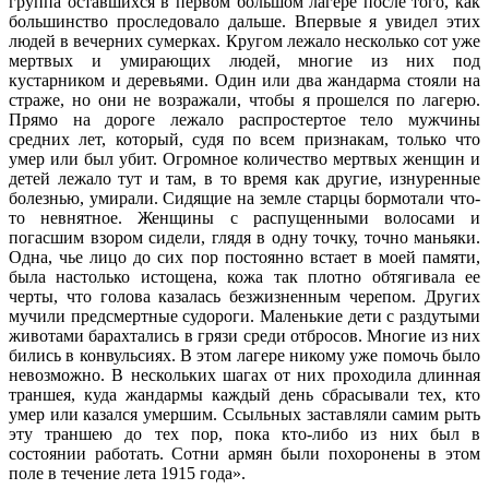
группа оставшихся в первом большом лагере после того, как
большинство проследовало дальше. Впервые я увидел этих
людей в вечерних сумерках. Кругом лежало несколько сот уже
мертвых и умирающих людей, многие из них под
кустарником и деревьями. Один или два жандарма стояли на
страже, но они не возражали, чтобы я прошелся по лагерю.
Прямо на дороге лежало распростертое тело мужчины
средних лет, который, судя по всем признакам, только что
умер или был убит. Огромное количество мертвых женщин и
детей лежало тут и там, в то время как другие, изнуренные
болезнью, умирали. Сидящие на земле старцы бормотали что-
то невнятное. Женщины с распущенными волосами и
погасшим взором сидели, глядя в одну точку, точно маньяки.
Одна, чье лицо до сих пор постоянно встает в моей памяти,
была настолько истощена, кожа так плотно обтягивала ее
черты, что голова казалась безжизненным черепом. Других
мучили предсмертные судороги. Маленькие дети с раздутыми
животами барахтались в грязи среди отбросов. Многие из них
бились в конвульсиях. В этом лагере никому уже помочь было
невозможно. В нескольких шагах от них проходила длинная
траншея, куда жандармы каждый день сбрасывали тех, кто
умер или казался умершим. Ссыльных заставляли самим рыть
эту траншею до тех пор, пока кто-либо из них был в
состоянии работать. Сотни армян были похоронены в этом
поле в течение лета 1915 года».