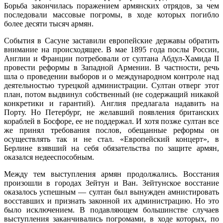
Борьба закончилась поражением армянских отрядов, за чем
последовали массовые погромы, в ходе которых погибло
более десяти тысяч армян.
События в Сасуне заставили европейские державы обратить
внимание на происходящее. В мае 1895 года послы России,
Англии и Франции потребовали от султана Абдул-Хамида II
провести реформы в Западной Армении. В частности, речь
шла о проведении выборов и о международном контроле над
деятельностью турецкой администрации. Султан отверг этот
план, потом выдвинул собственный (не содержащий никакой
конкретики и гарантий). Англия предлагала надавить на
Порту. Но Петербург, не желавший появления британских
кораблей в Босфоре, ее не поддержал. И хотя позже султан все
же принял требования послов, обещанные реформы он
осуществлять так и не стал. «Европейский концерт», в
Берлине взявший на себя обязательства по защите армян,
оказался недееспособным.
Между тем выступления армян продолжались. Восстания
произошли в городах Зейтун и Ван. Зейтунское восстание
оказалось успешным — султан был вынужден амнистировать
восставших и признать законной их администрацию. Но это
было исключением. В подавляющем большинстве случаев
выступления заканчивались погромами, в ходе которых, по