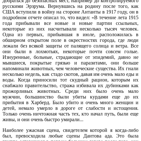
добраться до безопасных мест, например до контролируемого
русскими Эрзрума. Вернувшись на родину после того, как
США вступили в войну на стороне Антанты в 1917 году, он в
подробном отчете описал то, что видел: «В течение лета 1915
года прибывали все новые и новые партии ссыльных,
некоторые из них насчитывали несколько тысяч человек.
Одна из первых, прибывшая в июле, расположилась в
обширном открытом поле в окрестностях города, где люди
лежали без всякой защиты от палящего солнца и ветра. Все
они были в лохмотьях, некоторые почти совсем голые.
Изнуренные, больные, страдающие от эпидемий, давно не
мывшиеся, покрытые грязью и паразитами, они больше
напоминали животных, чем человеческие существа. Их гнали
несколько недель, как стадо скотов, давая им очень мало еды и
воды. Когда приносили тот скудный рацион, которым их
снабжало правительство, стража избивала их дубинками как
прожорливых животных. Среди них было очень мало
мужчин, большинство были убиты курдами еще до их
прибытия в Харберд. Было убито и очень много женщин и
детей, немало умерло в дороге от слабости и истощения.
Только очень ничтожная часть тех, кто начал путь, были еще
живы, и они очень быстро умирали...
Наиболее ужасная сцена, свидетелем которой я когда-либо
был, превосходила любые сцены Дантова ада. Это была