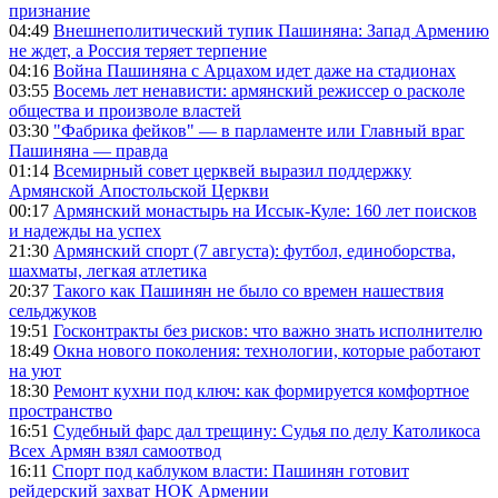
признание
04:49
Внешнеполитический тупик Пашиняна: Запад Армению
не ждет, а Россия теряет терпение
04:16
Война Пашиняна с Арцахом идет даже на стадионах
03:55
Восемь лет ненависти: армянский режиссер о расколе
общества и произволе властей
03:30
"Фабрика фейков" — в парламенте или Главный враг
Пашиняна — правда
01:14
Всемирный совет церквей выразил поддержку
Армянской Апостольской Церкви
00:17
Армянский монастырь на Иссык-Куле: 160 лет поисков
и надежды на успех
21:30
Армянский спорт (7 августа): футбол, единоборства,
шахматы, легкая атлетика
20:37
Такого как Пашинян не было со времен нашествия
сельджуков
19:51
Госконтракты без рисков: что важно знать исполнителю
18:49
Окна нового поколения: технологии, которые работают
на уют
18:30
Ремонт кухни под ключ: как формируется комфортное
пространство
16:51
Судебный фарс дал трещину: Судья по делу Католикоса
Всех Армян взял самоотвод
16:11
Спорт под каблуком власти: Пашинян готовит
рейдерский захват НОК Армении