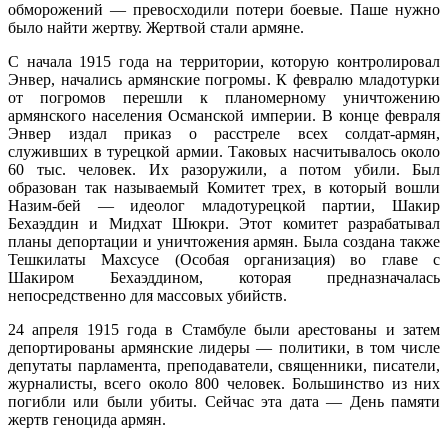
обморожений — превосходили потери боевые. Паше нужно
было найти жертву. Жертвой стали армяне.
С начала 1915 года на территории, которую контролировал
Энвер, начались армянские погромы. К февралю младотурки
от погромов перешли к планомерному уничтожению
армянского населения Османской империи. В конце февраля
Энвер издал приказ о расстреле всех солдат-армян,
служивших в турецкой армии. Таковых насчитывалось около
60 тыс. человек. Их разоружили, а потом убили. Был
образован так называемый Комитет трех, в который вошли
Назим-бей — идеолог младотурецкой партии, Шакир
Бехаэддин и Мидхат Шюкри. Этот комитет разрабатывал
планы депортации и уничтожения армян. Была создана также
Тешкилаты Махсусе (Особая организация) во главе с
Шакиром Бехаэддином, которая предназначалась
непосредственно для массовых убийств.
24 апреля 1915 года в Стамбуле были арестованы и затем
депортированы армянские лидеры — политики, в том числе
депутаты парламента, преподаватели, священники, писатели,
журналисты, всего около 800 человек. Большинство из них
погибли или были убиты. Сейчас эта дата — День памяти
жертв геноцида армян.