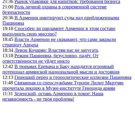
21:36
Рынок упаковки для напитков: требования бизнеса
21:00
Роль личной охраны в современной системе
безопасности
20:36
В Армении имитируют суды над приближенными
Пашиняна
19:18
Способен ли парламент Армении в этом составе
выполнить свою миссию?
18:45
Власти Армении не скрывают, что сами закрыли
страницу Арцаха
18:34
Левон Кочарян: Властям нас не запугать
13:18
Режим Пашиняна, безусловно, падёт. От
ответственности не уйдет никто
12:42
В тюрьмах Еревана и Баку находится огромный
потенциал армянской национальной мысли и достояния
12:13
Гниющий перец и геополитические иллюзии Пашиняна
11:48
Связанная со спецслужбами Турции Лилит Мкртчян
прочитала лекцию в Музее-институте Геноцида армян
11:31
Зеленский, оставь Армению в покое: Наша
независимость - не твоя проблема!