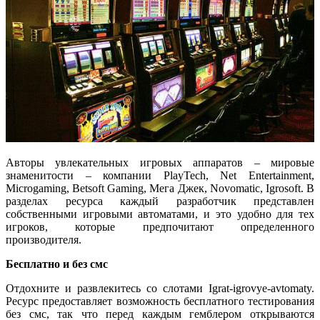
Авторы увлекательных игровых аппаратов – мировые
знаменитости – компании PlayTech, Net Entertainment,
Microgaming, Betsoft Gaming, Мега Джек, Novomatic, Igrosoft. В
разделах ресурса каждый разработчик представлен
собственными игровыми автоматами, и это удобно для тех
игроков, которые предпочитают определенного
производителя.
Бесплатно и без смс
Отдохните и развлекитесь со слотами Igrat-igrovye-avtomaty.
Ресурс предоставляет возможность бесплатного тестирования
без смс, так что перед каждым гемблером открываются