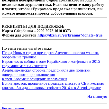
которым небезразличны судьба армянского народа и
независимая журналистика. Если вы цените нашу работу
и хотите, чтобы «Еркрамас» продолжал развиваться, вы
можете поддержать проект добровольным взносом.
РЕКВИЗИТЫ ДЛЯ ПОДДЕРЖКИ:
Карта Сбербанка – 2202 2072 1610 0373
Форма для донатов
https://dzen.ru/yerkramas?donate=true
По этим темам читайте также
Перед Новым годом президент Армении посетил участок
обороны на границе
Вероятность войны в зоне Карабахского конфликта в 2015
году минимальна - эксперт
Азербайджанская сторона предприняла две попытки
диверсионного проникновения
Карен Абрамян: блицкриг невозможен
Волна арестов, провальное председательство в СЕ и жесткая
критика Запада - знаковые события 2014 г. в Азербайджане
На главную
Регистрация