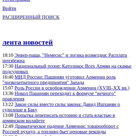
Войти
РАСШИРЕННЫЙ ПОИСК
лента новостей
18:10
Энвер-паша, "Немесис" и логика возмездия: Расплата
неизбежна
17:30
Национальный позор: Католикос Всех Армян на скамье
подсудимых
16:40
МИД России: Пашинян уготовил Армении роль
"низкозатратного предприятия" Запада
15:07
Роль России в освобождении Армении (XVIII–XX вв.)
13:36
Никол Пашинян переходит к формуле "вечного"
правления
13:22
Закон силы вместо силы закона: Давид Ишханян о
судилище в Баку
13:08
Попытка переписать историю и стать властью в
армянском вилайете
12:49
Драматическое падение Армении: товарооборот с
Россией рухнул, а топливо бьет ценовые рекорды