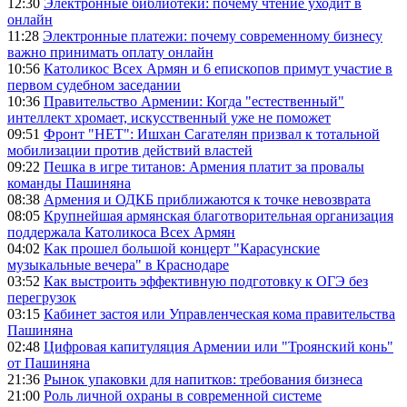
12:30
Электронные библиотеки: почему чтение уходит в
онлайн
11:28
Электронные платежи: почему современному бизнесу
важно принимать оплату онлайн
10:56
Католикос Всех Армян и 6 епископов примут участие в
первом судебном заседании
10:36
Правительство Армении: Когда "естественный"
интеллект хромает, искусственный уже не поможет
09:51
Фронт "НЕТ": Ишхан Сагателян призвал к тотальной
мобилизации против действий властей
09:22
Пешка в игре титанов: Армения платит за провалы
команды Пашиняна
08:38
Армения и ОДКБ приближаются к точке невозврата
08:05
Крупнейшая армянская благотворительная организация
поддержала Католикоса Всех Армян
04:02
Как прошел большой концерт "Карасунские
музыкальные вечера" в Краснодаре
03:52
Как выстроить эффективную подготовку к ОГЭ без
перегрузок
03:15
Кабинет застоя или Управленческая кома правительства
Пашиняна
02:48
Цифровая капитуляция Армении или "Троянский конь"
от Пашиняна
21:36
Рынок упаковки для напитков: требования бизнеса
21:00
Роль личной охраны в современной системе