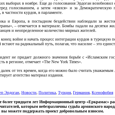
их выборах в ноябре. Еще до голосования Эрдоган возобновил 
еред голосованием, а затем «взялся» и за Демократическую
в частности курдов, в парламенте.
ка и Европа, в постыдном бездействии наблюдали за жесто
траны», – отмечается в материале. Бомбы падали на десятки жи
танцев и неопределенное количество мирных жителей.
конец войне и начать процесс интеграции курдов в турецкую по
ей встают на радикальный путь, полагая, что насилие – это еди
идент не придает должного значения борьбе с «Исламским госу
ть в регионе, отмечает «The New York Times».
 далек от тех времен, когда его можно было считать уважаемы
тирует агентство материал издания.
еп Эрдоган
,
Новости
,
Политика
,
Турция
,
Германия
,
Ксенофобия
 более тридцати лет Информационный центр «Еркрамас» рас
читателей, которым небезразличны судьба армянского народ
, вы можете поддержать проект добровольным взносом.