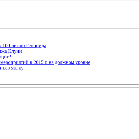
ю 100-летию Геноцида
рджа Клуни
рции!
мероприятий в 2015 г. на должном уровне
атьев языку