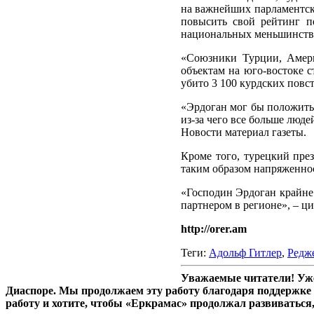
на важнейших парламентск
повысить свой рейтинг п
национальных меньшинств, 
«Союзники Турции, Амери
объектам на юго-востоке с
убито 3 100 курдских повс
«Эрдоган мог бы положить 
из-за чего все больше люд
Новости материал газеты.
Кроме того, турецкий през
таким образом напряженнос
«Господин Эрдоган крайне
партнером в регионе», – ци
http://orer.am
Теги:
Адольф Гитлер
,
Редж
Уважаемые читатели! Уже
Диаспоре. Мы продолжаем эту работу благодаря поддержке 
работу и хотите, чтобы «Еркрамас» продолжал развиваться