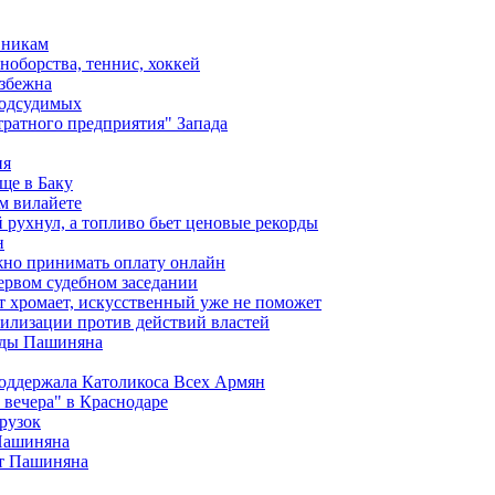
вникам
ноборства, теннис, хоккей
избежна
подсудимых
ратного предприятия" Запада
ия
ще в Баку
м вилайете
 рухнул, а топливо бьет ценовые рекорды
н
жно принимать оплату онлайн
ервом судебном заседании
т хромает, искусственный уже не поможет
илизации против действий властей
анды Пашиняна
поддержала Католикоса Всех Армян
вечера" в Краснодаре
рузок
 Пашиняна
от Пашиняна