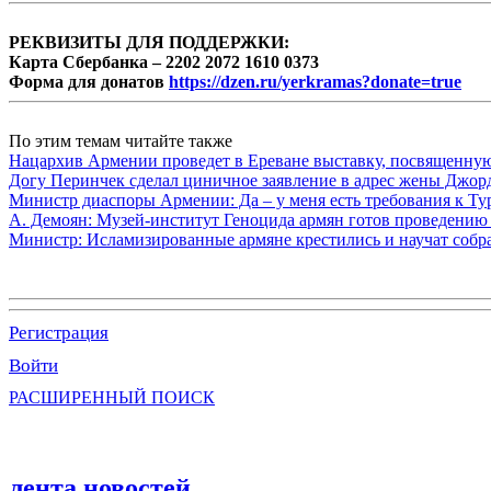
РЕКВИЗИТЫ ДЛЯ ПОДДЕРЖКИ:
Карта Сбербанка – 2202 2072 1610 0373
Форма для донатов
https://dzen.ru/yerkramas?donate=true
По этим темам читайте также
Нацархив Армении проведет в Ереване выставку, посвященну
Догу Перинчек сделал циничное заявление в адрес жены Джо
Министр диаспоры Армении: Да – у меня есть требования к Ту
А. Демоян: Музей-институт Геноцида армян готов проведению 
Министр: Исламизированные армяне крестились и научат собр
Регистрация
Войти
РАСШИРЕННЫЙ ПОИСК
лента новостей