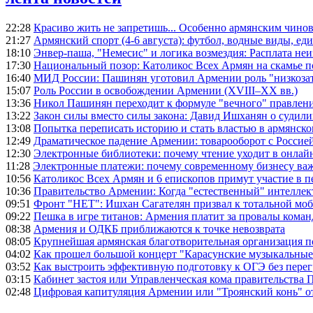
22:28
Красиво жить не запретишь... Особенно армянским чино
21:27
Армянский спорт (4-6 августа): футбол, водные виды, еди
18:10
Энвер-паша, "Немесис" и логика возмездия: Расплата не
17:30
Национальный позор: Католикос Всех Армян на скамье 
16:40
МИД России: Пашинян уготовил Армении роль "низкозат
15:07
Роль России в освобождении Армении (XVIII–XX вв.)
13:36
Никол Пашинян переходит к формуле "вечного" правлен
13:22
Закон силы вместо силы закона: Давид Ишханян о судили
13:08
Попытка переписать историю и стать властью в армянско
12:49
Драматическое падение Армении: товарооборот с Россией
12:30
Электронные библиотеки: почему чтение уходит в онлай
11:28
Электронные платежи: почему современному бизнесу ва
10:56
Католикос Всех Армян и 6 епископов примут участие в п
10:36
Правительство Армении: Когда "естественный" интеллек
09:51
Фронт "НЕТ": Ишхан Сагателян призвал к тотальной моб
09:22
Пешка в игре титанов: Армения платит за провалы ком
08:38
Армения и ОДКБ приближаются к точке невозврата
08:05
Крупнейшая армянская благотворительная организация 
04:02
Как прошел большой концерт "Карасунские музыкальные 
03:52
Как выстроить эффективную подготовку к ОГЭ без перег
03:15
Кабинет застоя или Управленческая кома правительства
02:48
Цифровая капитуляция Армении или "Троянский конь" 