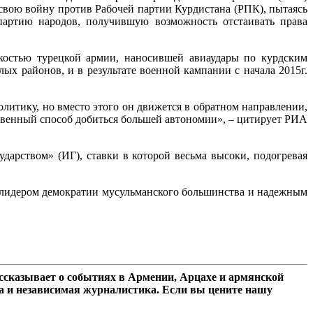
свою войну против Рабочей партии Курдистана (РПК), пытаясь
 партию народов, получившую возможность отстаивать права
костью турецкой армии, наносившей авиаудары по курдским
лых районов, и в результате военной кампании с начала 2015г.
литику, но вместо этого он движется в обратном направлении,
нственный способ добиться большей автономии», – цитирует РИА
дарством» (ИГ), ставки в которой весьма высоки, подогревая
м лидером демократии мусульманского большинства и надежным
сказывает о событиях в Армении, Арцахе и армянской
а и независимая журналистика. Если вы цените нашу