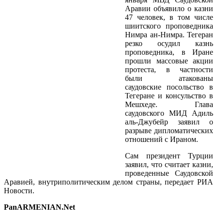
Аравии объявило о казни
47 человек, в том числе
шиитского проповедника
Нимра ан-Нимра. Тегеран
резко осудил казнь
проповедника, в Иране
прошли массовые акции
протеста, в частности
были атакованы
саудовские посольство в
Тегеране и консульство в
Мешхеде. Глава
саудовского МИД Адиль
аль-Джубейр заявил о
разрыве дипломатических
отношений с Ираном.
Сам президент Турции
заявил, что считает казни,
проведенные Саудовской
Аравией, внутриполитическим делом страны, передает РИА
Новости.
PanARMENIAN.Net