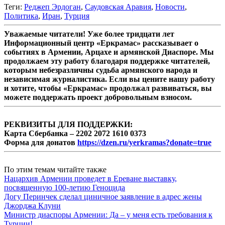
Теги:
Реджеп Эрдоган
,
Саудовская Аравия
,
Новости
,
Политика
,
Иран
,
Турция
Уважаемые читатели! Уже более тридцати лет
Информационный центр «Еркрамас» рассказывает о
событиях в Армении, Арцахе и армянской Диаспоре. Мы
продолжаем эту работу благодаря поддержке читателей,
которым небезразличны судьба армянского народа и
независимая журналистика. Если вы цените нашу работу
и хотите, чтобы «Еркрамас» продолжал развиваться, вы
можете поддержать проект добровольным взносом.
РЕКВИЗИТЫ ДЛЯ ПОДДЕРЖКИ:
Карта Сбербанка – 2202 2072 1610 0373
Форма для донатов
https://dzen.ru/yerkramas?donate=true
По этим темам читайте также
Нацархив Армении проведет в Ереване выставку,
посвященную 100-летию Геноцида
Догу Перинчек сделал циничное заявление в адрес жены
Джорджа Клуни
Министр диаспоры Армении: Да – у меня есть требования к
Турции!