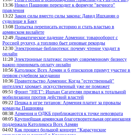
13:36
Никол Пашинян переходит к формуле "вечного"
правления
13:22
Закон силы вместо силы закона: Давид Ишханян о
судилище в Баку
13:08
Попытка переписать историю и стать властью в
армянском вилайете
12:49
Драматическое падение Армении: товарооборот с
Россией рухнул, а топливо бьет ценовые рекорды
12:30
Электронные библиотеки: почему чтение уходит в
онлайн
11:28
Электронные платежи: почему современному бизнесу
важно принимать оплату онлайн
10:56
Католикос Всех Армян и 6 епископов примут участие в
первом судебном заседании
10:36
Правительство Армении: Когда "естественный"
интеллект хромает, искусственный уже не поможет
09:51
Фронт "НЕТ": Ишхан Сагателян призвал к тотальной
мобилизации против действий властей
09:22
Пешка в игре титанов: Армения платит за провалы
команды Пашиняна
08:38
Армения и ОДКБ приближаются к точке невозврата
08:05
Крупнейшая армянская благотворительная организация
поддержала Католикоса Всех Армян
04:02
Как прошел большой концерт "Карасунские