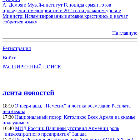
А. Демоян: Музей-институт Геноцида армян готов
проведению мероприятий в 2015 г. на должном уровне
Министр: Исламизированные армяне крестились и научат
собратьев языку
На главную
Регистрация
Войти
РАСШИРЕННЫЙ ПОИСК
лента новостей
18:10
Энвер-паша, "Немесис" и логика возмездия: Расплата
неизбежна
17:30
Национальный позор: Католикос Всех Армян на скамье
подсудимых
16:40
МИД России: Пашинян уготовил Армении роль
"низкозатратного предприятия" Запада
15:07
Роль России в освобождении Армении (XVIII–XX вв.)