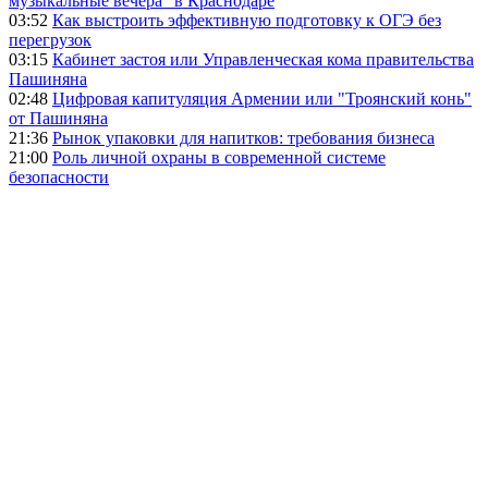
музыкальные вечера" в Краснодаре
03:52
Как выстроить эффективную подготовку к ОГЭ без
перегрузок
03:15
Кабинет застоя или Управленческая кома правительства
Пашиняна
02:48
Цифровая капитуляция Армении или "Троянский конь"
от Пашиняна
21:36
Рынок упаковки для напитков: требования бизнеса
21:00
Роль личной охраны в современной системе
безопасности