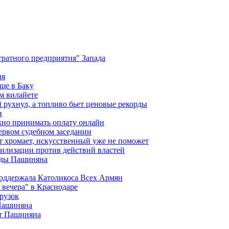
ратного предприятия" Запада
ия
ще в Баку
м вилайете
 рухнул, а топливо бьет ценовые рекорды
н
жно принимать оплату онлайн
ервом судебном заседании
т хромает, искусственный уже не поможет
илизации против действий властей
анды Пашиняна
поддержала Католикоса Всех Армян
вечера" в Краснодаре
рузок
 Пашиняна
от Пашиняна