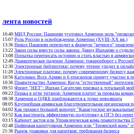
лента новостей
16:40
МИД России: Пашинян уготовил Армении роль "низкозат
15:07
Роль России в освобождении Армении (XVIII–XX вв.)
13:36
Никол Пашинян переходит к формуле "вечного" правлен
13:22
Закон силы вместо силы закона: Давид Ишханян о судили
13:08
Попытка переписать историю и стать властью в армянско
12:49
Драматическое падение Армении: товарооборот с Россией
12:30
Электронные библиотеки: почему чтение уходит в онлай
11:28
Электронные платежи: почему современному бизнесу ва
10:56
Католикос Всех Армян и 6 епископов примут участие в п
10:36
Правительство Армении: Когда "естественный" интеллек
09:51
Фронт "НЕТ": Ишхан Сагателян призвал к тотальной моб
09:22
Пешка в игре титанов: Армения платит за провалы ком
08:38
Армения и ОДКБ приближаются к точке невозврата
08:05
Крупнейшая армянская благотворительная организация 
04:02
Как прошел большой концерт "Карасунские музыкальные 
03:52
Как выстроить эффективную подготовку к ОГЭ без перег
03:15
Кабинет застоя или Управленческая кома правительства
02:48
Цифровая капитуляция Армении или "Троянский конь" 
21:36
Рынок упаковки для напитков: требования бизнеса