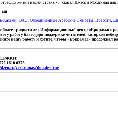
 отраслях жизни нашей страны», - сказал Джасим Мохаммад аль-
S.am
ь-Касеми
,
ОАЭ
,
Объединенные Арабские Эмираты
,
Новости
,
Ди
 более тридцати лет Информационный центр «Еркрамас» рас
 эту работу благодаря поддержке читателей, которым небезр
ените нашу работу и хотите, чтобы «Еркрамас» продолжал р
ДЕРЖКИ:
072 1610 0373
//dzen.ru/yerkramas?donate=true