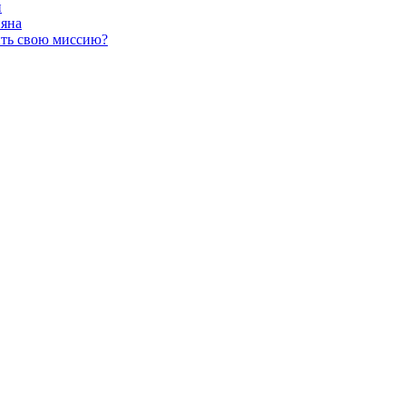
и
яна
ить свою миссию?