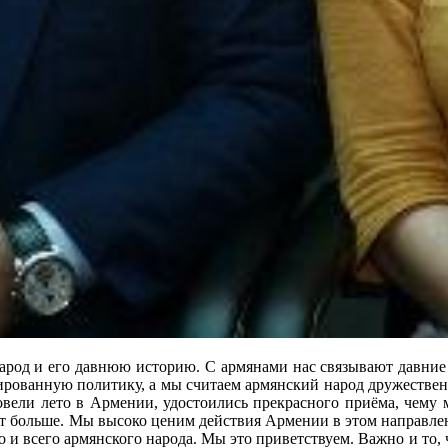
род и его давнюю историю. С армянами нас связывают давние 
ированную политику, а мы считаем армянский народ дружествен
ели лето в Армении, удостоились прекрасного приёма, чему мы
 больше. Мы высоко ценим действия Армении в этом направлени
но и всего армянского народа. Мы это приветствуем. Важно и то