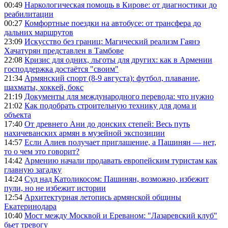
00:49
Наркологическая помощь в Кирове: от диагностики до
реабилитации
00:27
Комфортные поездки на автобусе: от трансфера до
дальних маршрутов
23:09
Искусство без границ: Магический реализм Гаянэ
Хачатурян представлен в Тамбове
22:08
Кризис для одних, льготы для других: как в Армении
господдержка достаётся "своим"
21:34
Армянский спорт (8-9 августа): футбол, плавание,
шахматы, хоккей, бокс
21:19
Документы для международного перевода: что нужно
21:02
Как подобрать строительную технику для дома и
объекта
17:40
От древнего Ани до донских степей: Весь путь
нахичеванских армян в музейной экспозиции
14:57
Если Алиев получает приглашение, а Пашинян — нет,
то о чем это говорит?
14:42
Армению начали продавать европейским туристам как
главную загадку
14:24
Суд над Католикосом: Пашинян, возможно, избежит
пули, но не избежит истории
12:54
Архитектурная летопись армянской общины
Екатеринодара
10:40
Мост между Москвой и Ереваном: "Лазаревский клуб"
бьет тревогу