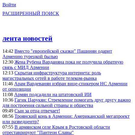
Войти
РАСШИРЕННЫЙ ПОИСК
лента новостей
14:42
Вместо "европейской сказки" Пашинян одарит
Армению турецкой былью
12:30
Жена Рубена Варданяна пока не получила обратную
связь с МИД Армении
12:13
Скрытая инфраструктура интернета: роль
магистральных сетей в работе телеком-рынка
11:46
Арам Вардеванян избран вице-спикером НС Армении
от оппозиции
11:08
Армян подсадили на штатовский ИИ
10:36
Гагик Царукян: Стремление помогать друг другу важно
для построения сильной страны и общества
09:49
Сын за отца отвечает!
08:56
Троянский конь в Армении: Американский мегапроект
или разведцентр?
07:55
В армянском селе Крым в Ростовской области
отреставрируют "Пантеон Славы"