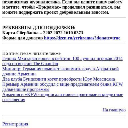
независимая журналистика. Если вы цените нашу работу
и хотите, чтобы «Еркрамас» продолжал развиваться, вы
можете поддержать проект добровольным взносом.
РЕКВИЗИТЫ ДЛЯ ПОДДЕРЖКИ:
Карта Сбербанка – 2202 2072 1610 0373
Форма для донатов
https://dzen.ru/yerkramas?donate=true
По этим темам читайте также
Генрих Мхитарян вошел в рейтинг 100 лучших игроков 2014
года по версии The Guardian
Министр: Германия поможет экономить воду в Араратской
долине Армении
Два клуба Бундеслиги хотят приобрести Юру Мовсисяна
Премьер Армении обсудил с вице-председателем банка KFW
дальнейшие программы
Армения и «KFW» подписали новые грантовые и кредитные
соглашения
На главную
Регистрация