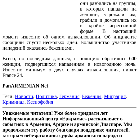
они разбились на группы,
в которых нападали на
женщин, угрожали им,
грабили и домогались их
в крайне агрессивной
форме. В настоящий
момент известно об одном изнасиловании. Об инциденте
сообщили спустя несколько дней. Большинство участников
нападений оказались беженцами.
Всего, по последним данным, в полицию обратились 600
женщин, подвергшихся нападениям в новогоднюю ночь.
Известно минимум о двух случаях изнасилования, пишет
France 24.
PanARMENIAN.Net
Теги:
Новости
,
Политика
,
Германия
,
Беженцы
,
Миграция
,
Криминал
,
Ксенофобия
Уважаемые читатели! Уже более тридцати лет
Информационный центр «Еркрамас» рассказывает о
событиях в Армении, Арцахе и армянской Диаспоре. Мы
продолжаем эту работу благодаря поддержке читателей,
которым небезразличны судьба армянского народа и