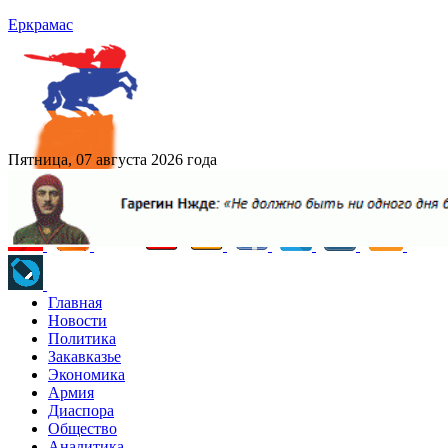
Еркрамас
Пятница, 07 августа 2026 года
Главная
Новости
Политика
Закавказье
Экономика
Армия
Диаспора
Общество
Аналитика