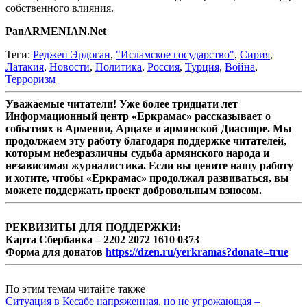
собственного влияния.
PanARMENIAN.Net
Теги:
Реджеп Эрдоган
,
"Исламское государство"
,
Сирия
,
Латакия
,
Новости
,
Политика
,
Россия
,
Турция
,
Война
,
Терроризм
Уважаемые читатели! Уже более тридцати лет
Информационный центр «Еркрамас» рассказывает о
событиях в Армении, Арцахе и армянской Диаспоре. Мы
продолжаем эту работу благодаря поддержке читателей,
которым небезразличны судьба армянского народа и
независимая журналистика. Если вы цените нашу работу
и хотите, чтобы «Еркрамас» продолжал развиваться, вы
можете поддержать проект добровольным взносом.
РЕКВИЗИТЫ ДЛЯ ПОДДЕРЖКИ:
Карта Сбербанка – 2202 2072 1610 0373
Форма для донатов
https://dzen.ru/yerkramas?donate=true
По этим темам читайте также
Ситуация в Кесабе напряженная, но не угрожающая –