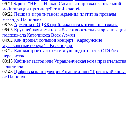
09:51
Фронт "НЕТ": Ишхан Сагателян призвал к тотальной
мобилизации против действий властей
09:22
Пешка в игре титанов: Армения платит за провалы
команды Пашиняна
08:38
Армения и ОДКБ приближаются к точке невозврата
08:05
Крупнейшая армянская благотворительная организация
поддержала Католикоса Всех Армян
04:02
Как прошел большой концерт "Карасунские
музыкальные вечера" в Краснодаре
03:52
Как выстроить эффективную подготовку к ОГЭ без
перегрузок
03:15
Кабинет застоя или Управленческая кома правительства
Пашиняна
02:48
Цифровая капитуляция Армении или "Троянский конь"
от Пашиняна