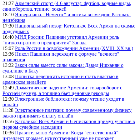
21:27
Армянский спорт (4-6 августа): футбол, водные виды,
единоборства, теннис, хоккей
18:10
Энвер-паша, "Немесис" и логика возмездия: Расплата
неизбежна
17:30
Национальный позор: Католикос Всех Армян на скамье
подсудимых
16:40
МИД России: Пашинян уготовил Армении роль
"низкозатратного предприятия" Запада
15:07
Роль России в освобождении Армении (XVIII–XX вв.)
13:36
Никол Пашинян переходит к формуле "вечного"
правления
13:22
Закон силы вместо силы закона: Давид Ишханян о
судилище в Баку
13:08
Попытка переписать историю и стать властью в
армянском вилайете
12:49
Драматическое падение Армении: товарооборот с
Россией рухнул, а топливо бьет ценовые рекорды
12:30
Электронные библиотеки: почему чтение уходит в
онлайн
11:28
Электронные платежи: почему современному бизнесу
важно принимать оплату онлайн
10:56
Католикос Всех Армян и 6 епископов примут участие в
первом судебном заседании
10:36
Правительство Армении: Когда "естественный"
интеллект хромает, искусственный уже не поможет