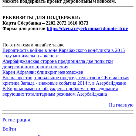
можете поддержать проект добровольным взносом.
РЕКВИЗИТЫ ДЛЯ ПОДДЕРЖКИ:
Карта Сбербанка – 2202 2072 1610 0373
Форма для донатов
https://dzen.ru/yerkramas?donate=true
По этим темам читайте также
Вероятность войны в зоне Карабахского конфликта в 2015
году минимальна - эксперт
Азербайджанская сторона предприняла две попытки
диверсионного проникновения
Карен Абрамян: блицкриг невозможен
Волна арестов, провальное председательство в СЕ и жесткая
критика Запада - знаковые события 2014 г. в Азербайджане
В Европарламенте обсуждена проблема преследования
верующих тоталитарным режимом Азербайджана
На главную
Регистрация
Войти