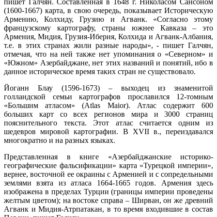
пишет Галчян. Составленная в 1648 г. Николасом Сансоном
(1600-1667) карта, в свою очередь, показывает Историческую
Армению, Колхиду, Грузию и Агванк. «Согласно этому
французскому картографу, страны южнее Кавказа – это
Армения, Мидия, Грузия-Иберия, Колхида и Агванк-Албания,
т.е. в этих странах жили разные народы», - пишет Галчян,
отмечая, что на ней также нет упоминания о «Северном» и
«Южном» Азербайджане, нет этих названий и понятий, ибо в
данное историческое время таких стран не существовало.
Йоганн Блау (1596-1673) – выходец из знаменитой
голландской семьи картографов прославился 12-томным
«Большим атласом» (Atlas Maior). Атлас содержит 600
больших карт со всех регионов мира и 3000 страниц
пояснительного текста. Этот атлас считается одним из
шедевров мировой картографии. В XVII в., переиздавался
многократно и на разных языках.
Представленная в книге «Азербайджанские историко-
географические фальсификации» карта «Турецкой империи»,
вернее, восточной ее окраины с Арменией и с сопредельными
землями взята из атласа 1664-1665 годов. Армения здесь
изображена в пределах Турции (границы империи проведены
желтым цветом); на востоке справа – Ширван, он же древний
Агванк и Мидия-Атрпатакан, в то время входившие в состав