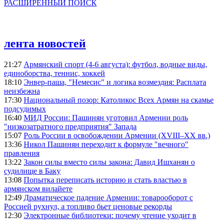
РАСШИРЕННЫЙ ПОИСК
лента новостей
21:27
Армянский спорт (4-6 августа): футбол, водные виды,
единоборства, теннис, хоккей
18:10
Энвер-паша, "Немесис" и логика возмездия: Расплата
неизбежна
17:30
Национальный позор: Католикос Всех Армян на скамье
подсудимых
16:40
МИД России: Пашинян уготовил Армении роль
"низкозатратного предприятия" Запада
15:07
Роль России в освобождении Армении (XVIII–XX вв.)
13:36
Никол Пашинян переходит к формуле "вечного"
правления
13:22
Закон силы вместо силы закона: Давид Ишханян о
судилище в Баку
13:08
Попытка переписать историю и стать властью в
армянском вилайете
12:49
Драматическое падение Армении: товарооборот с
Россией рухнул, а топливо бьет ценовые рекорды
12:30
Электронные библиотеки: почему чтение уходит в