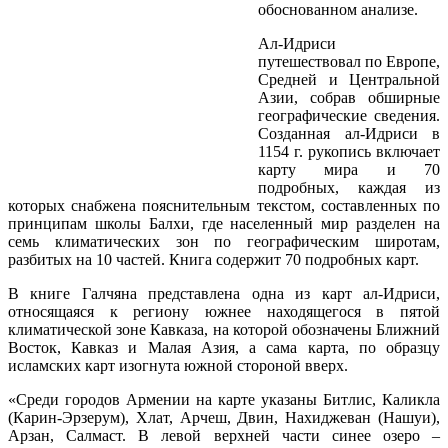
обоснованном анализе.
Ал-Идриси
путешествовал по Европе,
Средней и Центральной
Азии, собрав обширные
географические сведения.
Созданная ал-Идриси в
1154 г. рукопись включает
карту мира и 70
подробных, каждая из
которых снабжена пояснительным текстом, составленных по
принципам школы Балхи, где населенный мир разделен на
семь климатических зон по географическим широтам,
разбитых на 10 частей. Книга содержит 70 подробных карт.
В книге Галчяна представлена одна из карт ал-Идриси,
относящаяся к региону южнее находящегося в пятой
климатической зоне Кавказа, на которой обозначены Ближний
Восток, Кавказ и Малая Азия, а сама карта, по образцу
исламских карт изогнута южной стороной вверх.
«Среди городов Армении на карте указаны Битлис, Каликла
(Карин-Эрзерум), Хлат, Арчеш, Двин, Нахиджеван (Нашуи),
Арзан, Салмаст. В левой верхней части синее озеро –