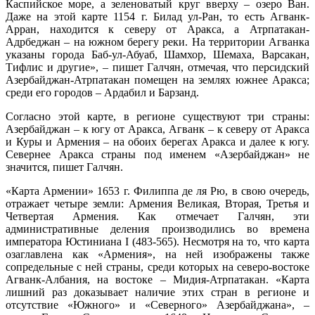
Каспийское море, а зеленоватый круг вверху – озеро Ван.
Даже на этой карте 1154 г. Билад ул-Ран, то есть Агванк-
Арран, находится к северу от Аракса, а Атрпатакан-
Адрбеджан – на южном берегу реки. На территории Агванка
указаны города Баб-ул-Абуаб, Шамхор, Шемаха, Варсакан,
Тифлис и другие», – пишет Галчян, отмечая, что персидский
Азербайджан-Атрпатакан помещен на землях южнее Аракса;
среди его городов – Ардабил и Барзанд.
Согласно этой карте, в регионе существуют три страны:
Азербайджан – к югу от Аракса, Агванк – к северу от Аракса
и Куры и Армения – на обоих берегах Аракса и далее к югу.
Севернее Аракса страны под именем «Азербайджан» не
значится, пишет Галчян.
«Карта Армении» 1653 г. Филиппа де ля Рю, в свою очередь,
отражает четыре земли: Армения Великая, Вторая, Третья и
Четвертая Армения. Как отмечает Галчян, эти
административные деления производились во времена
императора Юстиниана I (483-565). Несмотря на то, что карта
озаглавлена как «Армения», на ней изображены также
сопредельные с ней страны, среди которых на северо-востоке
Агванк-Албания, на востоке – Мидия-Атрпатакан. «Карта
лишний раз доказывает наличие этих стран в регионе и
отсутствие «Южного» и «Северного» Азербайджана», –