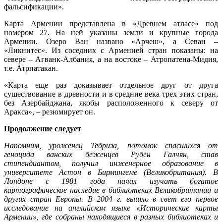
фальсификации».
Карта Армении представлена в «Древнем атласе» под
номером 27. На ней указаны земли и крупные города
Армении. Озеро Ван названо «Арчеш», а Севан –
«Ликнитес». Из соседних с Арменией стран показаны: на
севере – Агванк-Албания, а на востоке – Атропатена-Мидия,
т.е. Атрпатакан.
«Карта еще раз доказывает отдельное друг от друга
существование в древности и в средние века трех этих стран,
без Азербайджана, якобы расположенного к северу от
Аракса», – резюмирует он.
Продолжение следует
Напомним, уроженец Тебриза, потомок спасшихся от
геноцида ванских беженцев Рубен Галчян, став
стипендиантом, получил инженерное образование в
университете Астон в Бирмингеме (Великобритания). В
Лондоне с 1981 года начал изучать богатое
картографическое наследие в библиотеках Великобритании и
других стран Европы. В 2004 г. вышло в свет его первое
исследование на английском языке «Исторические карты
Армении», где собраны находящиеся в разных библиотеках и