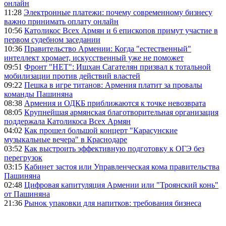
онлайн
11:28
Электронные платежи: почему современному бизнесу
важно принимать оплату онлайн
10:56
Католикос Всех Армян и 6 епископов примут участие в
первом судебном заседании
10:36
Правительство Армении: Когда "естественный"
интеллект хромает, искусственный уже не поможет
09:51
Фронт "НЕТ": Ишхан Сагателян призвал к тотальной
мобилизации против действий властей
09:22
Пешка в игре титанов: Армения платит за провалы
команды Пашиняна
08:38
Армения и ОДКБ приближаются к точке невозврата
08:05
Крупнейшая армянская благотворительная организация
поддержала Католикоса Всех Армян
04:02
Как прошел большой концерт "Карасунские
музыкальные вечера" в Краснодаре
03:52
Как выстроить эффективную подготовку к ОГЭ без
перегрузок
03:15
Кабинет застоя или Управленческая кома правительства
Пашиняна
02:48
Цифровая капитуляция Армении или "Троянский конь"
от Пашиняна
21:36
Рынок упаковки для напитков: требования бизнеса