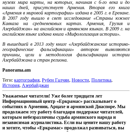
музеях мира карты, на которых, начиная с 6-го века и до
наших дней, присутствует Армения. Вторая его книга
«Армения в мировой картографии» издана в 2005 г. в Ереване.
В 2007 году вышло в свет исследование «Страны южнее
Кавказа на средневековых картах. Армения, Грузия и
Азербайджан» на английском и армянском языках. В 2009 г. на
английском языке издана книга «Мифологизация истории».
В вышедшей в 2013 году книге «Азербайджанские историко-
географические фальсификации» автором выявляются
причины, цели и методология фальсификации истории
Азербайджана и стран региона.
Panorama.am
Теги:
картография
,
Рубен Галчян
,
Новости
,
Политика
,
История
,
Азербайджан
Уважаемые читатели! Уже более тридцати лет
Информационный центр «Еркрамас» рассказывает о
событиях в Армении, Арцахе и армянской Диаспоре. Мы
продолжаем эту работу благодаря поддержке читателей,
которым небезразличны судьба армянского народа и
независимая журналистика. Если вы цените нашу работу
и хотите, чтобы «Еркрамас» продолжал развиваться, вы