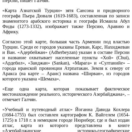
Персии, пишет Галчян.
«Карта Азиатской Турции» зятя Сансона и придворного
географа Пьера Дюваля (1619-1683), составленная по записи
знаменитого арабского историка и географа Исмаила Абул
Фиды (1273-1332), изображает также Персию, Аравию и
Африку.
Согласно этой карте, большая часть Армении под властью
Турции. Среди ее городов указаны Ереван, Карс, Нахиджеван
и Ван. «Адербейжан» (Adherbeyzan) указан в составе Персии
и название охватывает населенные пункты «Хой» (Chui),
«Ардебил», «Занджан» (Sankan), «Марага» и «Султанийе» –
города иранской провинции Атрпатакан. Земля к северу от
Аракса (на карте – Араис) названа «Ширван», из городов
которого указана «Шемаха».
«Еще одна карта, которая показывает фактическое
местонахождение реального, исторического Азербайджана», –
отмечает Галчян.
«Учебный и путеводный атлас» Йоганна Давида Кохлера
(1684-1755) был составлен картографом К. Вайгелем (1654-
1725) в 1718 г. в немецком городе Нюрнберг, где и был издан
атлас, карта из которого представлена в книге
«Азербайджанские историко-географические