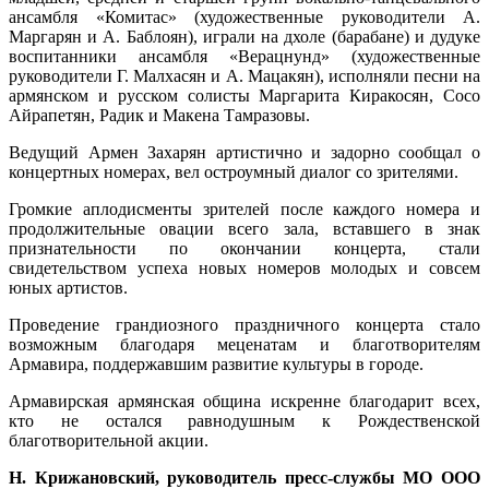
ансамбля «Комитас» (художественные руководители А.
Маргарян и А. Баблоян), играли на дхоле (барабане) и дудуке
воспитанники ансамбля «Верацнунд» (художественные
руководители Г. Малхасян и А. Мацакян), исполняли песни на
армянском и русском солисты Маргарита Киракосян, Сосо
Айрапетян, Радик и Макена Тамразовы.
Ведущий Армен Захарян артистично и задорно сообщал о
концертных номерах, вел остроумный диалог со зрителями.
Громкие аплодисменты зрителей после каждого номера и
продолжительные овации всего зала, вставшего в знак
признательности по окончании концерта, стали
свидетельством успеха новых номеров молодых и совсем
юных артистов.
Проведение грандиозного праздничного концерта стало
возможным благодаря меценатам и благотворителям
Армавира, поддержавшим развитие культуры в городе.
Армавирская армянская община искренне благодарит всех,
кто не остался равнодушным к Рождественской
благотворительной акции.
Н. Крижановский, руководитель пресс-службы МО ООО