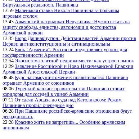
Виртуальная реальность Пашиняна
13:59
Маленькая ставка Никола Пашиняна за большим
игровым столом
13:43
Армянский патриархат Иерусалима: Нужно встать на
защиту свободы, единства, автономии и достоинства
Армянской церкви
13:35
Бюро Дашнакцутюн: Действия властей Армении против
Церкви антиконституционны и антинациональны
13:24
Блок "Армения": Россия не представляет угрозы для
государственности Армении
12:54
Экосистема элитной недвижимости: как устроен рынок
12:29
Заявление Российской и Ново-Нахичеванской Епархии
Армянской Апостольской Церкви
08:48
Курс на самоуничтожение: правительство Пашиняна
отрывает Армению от союзников
08:06
Турецкий капкан: правительство Пашиняна строит
коридоры для соседей в ущерб Армении
07:11
От сдачи Арцаха до суда над Католикосом: Режим
Пашиняна пробил очередное дно
06:28
При Пашиняне российско-армянские отношения будут
деградировать
22:28
Красиво жить не запретишь... Особенно армянским
чиновникам