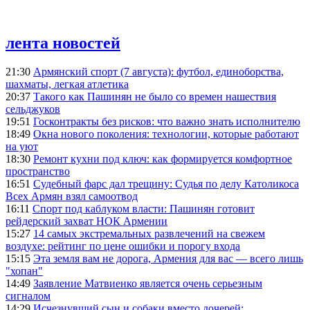
лента новостей
21:30
Армянский спорт (7 августа): футбол, единоборства,
шахматы, легкая атлетика
20:37
Такого как Пашинян не было со времен нашествия
сельджуков
19:51
Госконтракты без рисков: что важно знать исполнителю
18:49
Окна нового поколения: технологии, которые работают
на уют
18:30
Ремонт кухни под ключ: как формируется комфортное
пространство
16:51
Судебный фарс дал трещину: Судья по делу Католикоса
Всех Армян взял самоотвод
16:11
Спорт под каблуком власти: Пашинян готовит
рейдерский захват НОК Армении
15:27
14 самых экстремальных развлечений на свежем
воздухе: рейтинг по цене ошибки и порогу входа
15:15
Эта земля вам не дорога, Армения для вас — всего лишь
"хопан"
14:49
Заявление Матвиенко является очень серьезным
сигналом
14:29
Исчезнувший сын и собаки вместо дочерей: