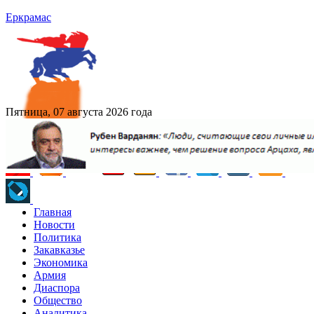
Еркрамас
Пятница, 07 августа 2026 года
Главная
Новости
Политика
Закавказье
Экономика
Армия
Диаспора
Общество
Аналитика