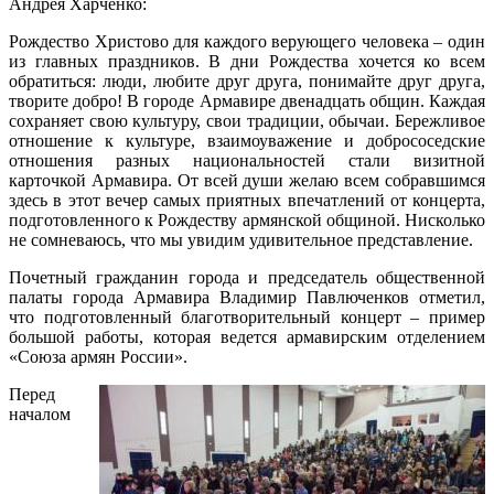
Андрея Харченко:
Рождество Христово для каждого верующего человека – один
из главных праздников. В дни Рождества хочется ко всем
обратиться: люди, любите друг друга, понимайте друг друга,
творите добро! В городе Армавире двенадцать общин. Каждая
сохраняет свою культуру, свои традиции, обычаи. Бережливое
отношение к культуре, взаимоуважение и добрососедские
отношения разных национальностей стали визитной
карточкой Армавира. От всей души желаю всем собравшимся
здесь в этот вечер самых приятных впечатлений от концерта,
подготовленного к Рождеству армянской общиной. Нисколько
не сомневаюсь, что мы увидим удивительное представление.
Почетный гражданин города и председатель общественной
палаты города Армавира Владимир Павлюченков отметил,
что подготовленный благотворительный концерт – пример
большой работы, которая ведется армавирским отделением
«Союза армян России».
Перед
началом