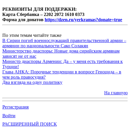
РЕКВИЗИТЫ ДЛЯ ПОДДЕРЖКИ:
Карта Сбербанка – 2202 2072 1610 0373
Форма для донатов
https://dzen.ru/yerkramas?donate=true
По этим темам читайте также
В Сирии погиб военнослужащий правительственной армии –
армянин по национальности Сако Солакян
Министерство диаспоры: Новые дома сирийским армянам
зависят не от нас
Министр диаспоры Армении: Да – у меня есть требования к
Турции!
Глава АНКА: Порочные тенденции в вопросе Геноцида – в
чем роль правосудия?
Два взгляда на одну политику
На главную
Регистрация
Войти
РАСШИРЕННЫЙ ПОИСК