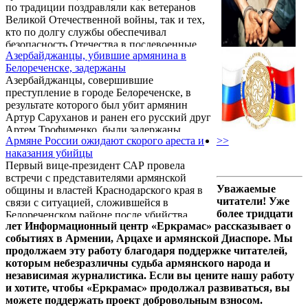
по традиции поздравляли как ветеранов
применения и переучивания летного
Великой Отечественной войны, так и тех,
состава (Морской авиации ВМФ РФ) в г.
кто по долгу службы обеспечивал
Ейске.
безопасность Отечества в послевоенные
Азербайджанцы, убившие армянина в
годы. В такие дни, особенно ясно
Белореченске, задержаны
понимаешь, какое счастье, когда рядом с
Азербайджанцы, совершившие
тобой живут герои, не щадившие жизни
преступление в городе Белореченске, в
ради свободы родной страны и народа. В
результате которого был убит армянин
гостях именно у таких людей побывали в
Артур Саруханов и ранен его русский друг
Краснодаре представители Регионального
Артем Трофименко, были задержаны.
отделения Общероссийской общественной
Армяне России ожидают скорого ареста и
>>
Информационному Центру «Еркрамас» об
организации «Союз ...
наказания убийцы
этом сообщили в Региональном отделении
Первый вице-президент САР провела
Союза Армян России по Краснодарскому
встречи с представителями армянской
краю.
Уважаемые
общины и властей Краснодарского края в
читатели! Уже
связи с ситуацией, сложившейся в
более тридцати
Белореченском районе после убийства
лет Информационный центр «Еркрамас» рассказывает о
Артура Саруханова.
событиях в Армении, Арцахе и армянской Диаспоре. Мы
продолжаем эту работу благодаря поддержке читателей,
которым небезразличны судьба армянского народа и
независимая журналистика. Если вы цените нашу работу
и хотите, чтобы «Еркрамас» продолжал развиваться, вы
можете поддержать проект добровольным взносом.