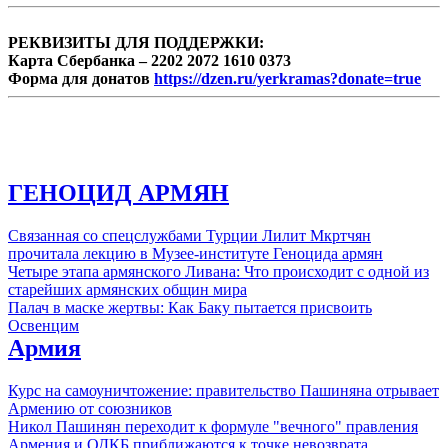
РЕКВИЗИТЫ ДЛЯ ПОДДЕРЖКИ:
Карта Сбербанка – 2202 2072 1610 0373
Форма для донатов
https://dzen.ru/yerkramas?donate=true
ГЕНОЦИД АРМЯН
Связанная со спецслужбами Турции Лилит Мкртчян
прочитала лекцию в Музее-институте Геноцида армян
Четыре этапа армянского Ливана: Что происходит с одной из
старейших армянских общин мира
Палач в маске жертвы: Как Баку пытается присвоить
Освенцим
Армия
Курс на самоуничтожение: правительство Пашиняна отрывает
Армению от союзников
Никол Пашинян переходит к формуле "вечного" правления
Армения и ОДКБ приближаются к точке невозврата