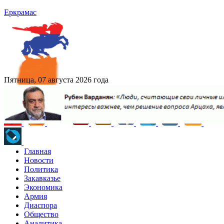
Еркрамас
Пятница, 07 августа 2026 года
Главная
Новости
Политика
Закавказье
Экономика
Армия
Диаспора
Общество
Аналитика