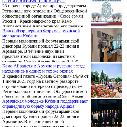
работа в Юго-Восточном округе
председателями местных отделений САР
28 июля в городе Армавире председателем
районов Юго-Восточного округа
Регионального отделения Общероссийской
(Гулькевичского, Кавказского,
общественной организации «Союз армян
Курганинского, Лабинского, Мостовского,
России» Краснодарского края Камо
Отрадненского, Тбилисского, Успенского).
Дикрановичем Айрапетяном, его первым
Видеообзор первого Форума армянской
заместителем Григорием Рафиковичем
молодежи Кубани
Карапетяном и заместителем,
Первый молодежный форум армянской
руководителем Юго-Восточного округа
диаспоры Кубани прошел 22-23 июня в
Размиком Владимировичем Акопянцем
Армавире. В течение двух дней
проведено выездное совещание с лидерами
представители молодежи из местных
армянских общин округа.
отделений Союза Армян России (САР)
Камо Айрапетян: Армяне и русские всегда
Краснодарского края (около 50 человек из
находились в одних и тех же окопах
40 отделений) рассказывали о своей работе,
В краевой газете «Кубань Сегодня» (№49 от
делились опытом и планами на будущее.
1 июля 2021 год) на цветном развороте
Предлагаем вашему вниманию краткий
опубликовано интервью с председателем
видеообзор этого мероприятия.
Регионального отделения Общероссийской
общественной организации «Союз Армян
Армянская молодежь Кубани поддерживает
России» Краснодарского края,
справедливую борьбу народа Арцаха
озаглавленное: «Камо Айрапетян: Армяне и
Первый молодежный форум армянской
русские всегда находились в одних и тех же
диаспоры Кубани прошел 22-23 июня в
окопах». Ниже предлагаем вниманию
Армавире. В течение двух дней
читателей полный текст интервью с Камо
представители молодежи из местных