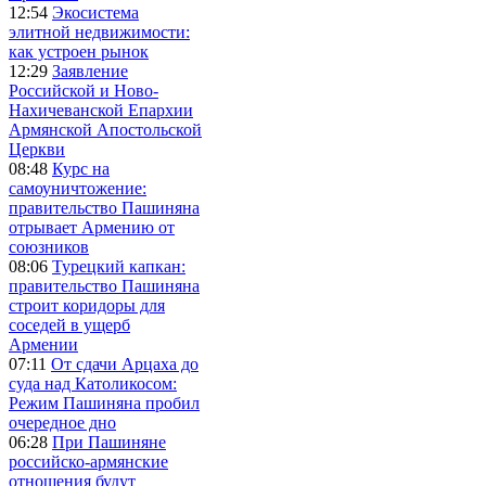
12:54
Экосистема
элитной недвижимости:
как устроен рынок
12:29
Заявление
Российской и Ново-
Нахичеванской Епархии
Армянской Апостольской
Церкви
08:48
Курс на
самоуничтожение:
правительство Пашиняна
отрывает Армению от
союзников
08:06
Турецкий капкан:
правительство Пашиняна
строит коридоры для
соседей в ущерб
Армении
07:11
От сдачи Арцаха до
суда над Католикосом:
Режим Пашиняна пробил
очередное дно
06:28
При Пашиняне
российско-армянские
отношения будут