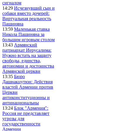
сигналом
14:29
Исчезнувший сын и
собаки вместо дочерей:
Виртуальная реальность
Пашиняна
13:59
Маленькая ставка
Никола Пашиняна за
большим игровым столом
13:43
Армянский
патриархат Иерусалима:
Нужно встать на защиту
свободы, единства,
автономии и достоинства
Армянской церкви
13:35
Бюро
Дашнакцутюн: Действия
властей Армении против
Церкви
антиконституционны и
антинациональны
13:24
Блок "Армения":
Россия не представляет
угрозы для
государственности
Армении