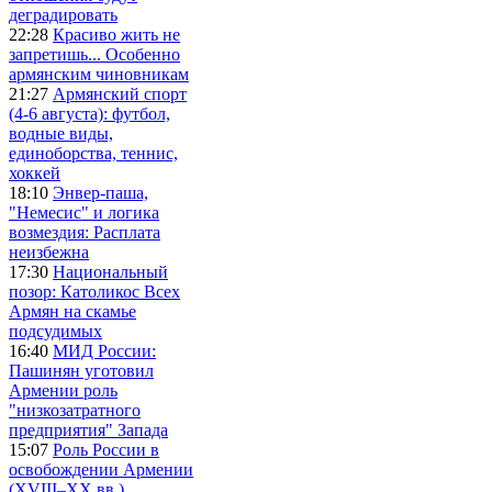
деградировать
22:28
Красиво жить не
запретишь... Особенно
армянским чиновникам
21:27
Армянский спорт
(4-6 августа): футбол,
водные виды,
единоборства, теннис,
хоккей
18:10
Энвер-паша,
"Немесис" и логика
возмездия: Расплата
неизбежна
17:30
Национальный
позор: Католикос Всех
Армян на скамье
подсудимых
16:40
МИД России:
Пашинян уготовил
Армении роль
"низкозатратного
предприятия" Запада
15:07
Роль России в
освобождении Армении
(XVIII–XX вв.)