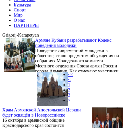
Культура
Спорт
Мир
О нас
ПАРТНЕРЫ
Grigorij-Karapetyan
Армяне Кубани разрабатывают Кодекс
поведения молодежи
Поведение современной молодежи в
обществе, стало предметом обсуждения на
собраниях Молодежного комитета
Местного отделения Союза армян России
города Армавир. Как отмечают участники
<<
собраний, сегодня все чаще можно
<
заметить, что у представителей молодого
1
поколения, независимо от национальной
2
принадлежности, получают популярность
3
идеи вседозволенности, наблюдается
>
склонность к пренебрежению
национальными традициями, нет должного
Храм Армянской Апостольской Церкви
уважения к старшим, вызывающим
будет освящён в Новороссийске
становится поведение в общественных
16 октября в армянской общине
местах, ...
Краснодарского края состоится