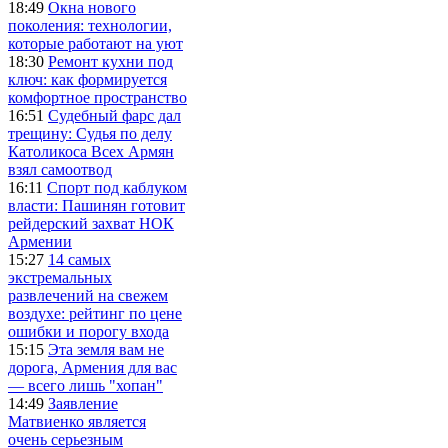
18:49
Окна нового
поколения: технологии,
которые работают на уют
18:30
Ремонт кухни под
ключ: как формируется
комфортное пространство
16:51
Судебный фарс дал
трещину: Судья по делу
Католикоса Всех Армян
взял самоотвод
16:11
Спорт под каблуком
власти: Пашинян готовит
рейдерский захват НОК
Армении
15:27
14 самых
экстремальных
развлечений на свежем
воздухе: рейтинг по цене
ошибки и порогу входа
15:15
Эта земля вам не
дорога, Армения для вас
— всего лишь "хопан"
14:49
Заявление
Матвиенко является
очень серьезным