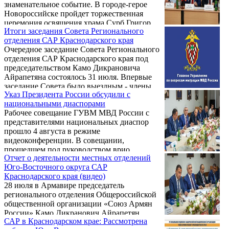
знаменательное событие. В городе-герое
Новороссийске пройдет торжественная
церемония освящения храма Сурб Григор
Итоги заседания Совета Регионального
Лусаворич (Святого Григория
отделения САР Краснодарского края
Просветителя) Епархии Юга России
Очередное заседание Совета Регионального
Армянской Апостольской Церкви.
отделения САР Краснодарского края под
председательством Камо Дикрановича
Айрапетяна состоялось 31 июля. Впервые
заседание Совета было выездным - члены
Указ Президента России обсудили с
Совета, руководители и представители
национальными диаспорами
местных отделений САР собрались в
Рабочее совещание ГУВМ МВД России с
конференц-зале Торгово-Промышленной
представителями национальных диаспор
Палаты Ейского района.
прошло 4 августа в режиме
видеоконференции. В совещании,
прошедшем под руководством врио
Отчет о деятельности местных отделений
начальника Главного управления по
Юго-Восточного округа САР
вопросам миграции МВД России Кирилла
Краснодарского края (видео)
Олеговича Адзинова, принял участие
28 июля в Армавире председатель
первый заместитель председателя
регионального отделения Общероссийской
Регионального отделения Общероссийской
общественной организации «Союз Армян
общественной организации «Союз Армян
России» Камо Дикранович Айрапетян
России» Краснодарского края Григорий
САР в Краснодарском крае: Рассмотрена
провел выездное совещание с
Рафикович Карапетян.