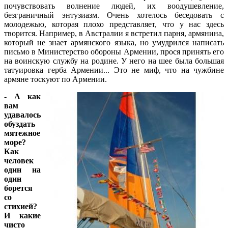
почувствовать волнение людей, их воодушевление,
безграничный энтузиазм. Очень хотелось беседовать с
молодежью, которая плохо представляет, что у нас здесь
творится. Например, в Австралии я встретил парня, армянина,
который не знает армянского языка, но умудрился написать
письмо в Министерство обороны Армении, прося принять его
на воинскую службу на родине. У него на шее была большая
татуировка герба Армении... Это не миф, что на чужбине
армяне тоскуют по Армении.
- А как
вам
удавалось
обуздать
мятежное
море?
Как
человек
один на
один
борется
со
стихией?
И какие
чисто