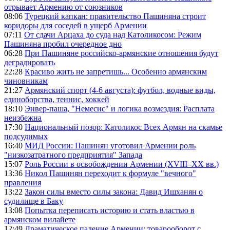
отрывает Армению от союзников
08:06
Турецкий капкан: правительство Пашиняна строит
коридоры для соседей в ущерб Армении
07:11
От сдачи Арцаха до суда над Католикосом: Режим
Пашиняна пробил очередное дно
06:28
При Пашиняне российско-армянские отношения будут
деградировать
22:28
Красиво жить не запретишь... Особенно армянским
чиновникам
21:27
Армянский спорт (4-6 августа): футбол, водные виды,
единоборства, теннис, хоккей
18:10
Энвер-паша, "Немесис" и логика возмездия: Расплата
неизбежна
17:30
Национальный позор: Католикос Всех Армян на скамье
подсудимых
16:40
МИД России: Пашинян уготовил Армении роль
"низкозатратного предприятия" Запада
15:07
Роль России в освобождении Армении (XVIII–XX вв.)
13:36
Никол Пашинян переходит к формуле "вечного"
правления
13:22
Закон силы вместо силы закона: Давид Ишханян о
судилище в Баку
13:08
Попытка переписать историю и стать властью в
армянском вилайете
12:49
Драматическое падение Армении: товарооборот с