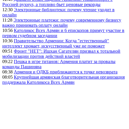
Россией рухнул, а топливо бьет ценовые рекорды
12:30
Электронные библиотеки: почему чтение уходит в
онлайн
11:28
Электронные платежи: почему современному бизнесу
важно принимать оплату онлайн
10:56
Католикос Всех Армян и 6 епископов примут участие в
первом судебном заседании
10:36
Правительство Армении: Когда "естественный"
интеллект хромает, искусственный уже не поможет
09:51
Фронт "НЕТ": Ишхан Сагателян призвал к тотальной
мобилизации против действий властей
09:22
Пешка в игре титанов: Армения платит за провалы
команды Пашиняна
08:38
Армения и ОДКБ приближаются к точке невозврата
08:05
Крупнейшая армянская благотворительная организация
поддержала Католикоса Всех Армян