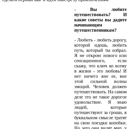
- Вы любите
путешествовать? И
какие советы вы дадите
начинающим
путешественникам?
- Любить - любить дорогу,
которой идешь, любить
путь, который ты избрал.
Я не открою нового или
сенсационного, если
скажу, что ключ ко всему
в жизни - это любовь! И
нет ничего вне ее, вне
этой сильной волны
эмоций. Человек должен
путешествовать. На самом
деле это не такое дорогое
удовольствие. Я знаю
людей, которые
путешествуют за гроши, в
буквальном смысле тратят
на свои поездки копейки.
Но зато они видят мир, у