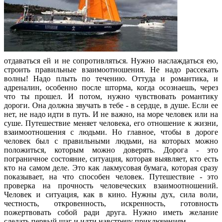
отдаваться ей и не сопротивляться. Нужно наслаждаться ею,
строить правильные взаимоотношения. Не надо рассекать
волны! Надо плыть по течению. Оттуда и романтика, и
адреналин, особенно после шторма, когда осознаешь, через
что ты прошел. И потом, нужно чувствовать романтику
дороги. Она должна звучать в тебе - в сердце, в душе. Если ее
нет, не надо идти в путь. И не важно, на море человек или на
суше. Путешествие меняет человека, его отношение к жизни,
взаимоотношения с людьми. Но главное, чтобы в дороге
человек был с правильными людьми, на которых можно
положиться, которым можно доверять. Дорога - это
пограничное состояние, ситуация, которая выявляет, кто есть
кто на самом деле. Это как лакмусовая бумага, которая сразу
показывает, на что способен человек. Путешествие - это
проверка на прочность человеческих взаимоотношений.
Человек и ситуация, как в кино. Нужны дух, сила воли,
честность, откровенность, искренность, готовность
пожертвовать собой ради друга. Нужно иметь желание
сделать первый шаг и идти навстречу приключениям.