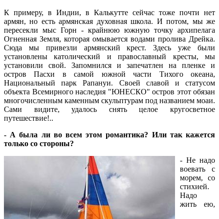
К примеру, в Индии, в Калькутте сейчас тоже почти нет
армян, но есть армянская духовная школа. И потом, мы же
пересекли мыс Горн - крайнюю южную точку архипелага
Огненная Земля, которая омывается водами пролива Дрейка.
Сюда мы привезли армянский крест. Здесь уже были
установлены католический и православный кресты, мы
установили свой. Запомнился и запечатлен на пленке и
остров Пасхи в самой южной части Тихого океана,
Национальный парк Рапануи. Своей славой и статусом
объекта Всемирного наследия "ЮНЕСКО" остров этот обязан
многочисленным каменным скульптурам под названием моаи.
Сами видите, удалось снять целое кругосветное
путешествие!..
- А была ли во всем этом романтика? Или так кажется
только со стороны?
- Не надо
воевать с
морем, со
стихией.
Надо
жить ею,