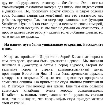
другое оборудование, технику - Steadicam. Это система
стабилизации съемочной камеры для кино- или видеосъемки
в движении. Но, поскольку вокруг сплошь и рядом соленая
вода, большая амплитуда колебаний, все это заставляло нас
работать вручную. Так что оператор выполнял все функции
Steadicam. Нужно было стать одним целым со своей камерой,
слиться с ней воедино. И мы уже не думали об опасностях, а
просто делали свою работу - делали то, что обязаны делать, то,
чего нельзя не делать...
- На вашем пути были уникальные открытия. Расскажите
о них.
- Когда мы прибыли в Индонезию, Зорий Балаян заговорил о
том, что здесь должна быть армянская церковь. Мы поехали
псначала в Джакарту, а затем в город Сурабая, второй по
величине город в стране, административный центр
провинции Восточная Ява. И там была армянская церковь,
которую мы открыли. Когда-то очень давно тут процветала
армянская община. Но прибывшие сюда японцы уничтожили
ее. И сегодня там вообще нет армян. Еще там есть большое
армянское кладбище, очень хорошо сохранившееся.
Китайские католики, заведовавшие этой церковью, сказали
нам, что они ждали, что когда-нибудь сюда приедут хозяева
этой святыни...