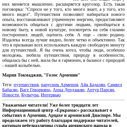
них меняется мышление, расширяется кругозор. Есть такая
поговорка: "Спроси не у того, кто много знает, а у того, кто
много видел". Путешествия позволяют набираться нового
опыта, восстанавливают утраченную энергию, предоставляют
возможность общаться с другими людьми, приобщаться к
новому быту, к новой культуре, посмотреть на себя глазами
посторонних людей, оценить себя. А еще - свою родину.
Издалека всегда лучше видно, более четко и объективно. Так
что я призываю всех использовать каждую свободную минуту
для путешествий. Я бы очень хотел, чтобы люди, особенно
молодежь, любила путешествия, природу в особенности,
общалась бы с ней, жила бы в гармонии, в балансе с природой
- нашей колыбелью.
Мария Токмаджян, "Голос Армении"
Теги:
путешествия
,
парусник Армения
,
Айк Бадалян
,
Самвел
Бабасян
,
Ваге Геворкянц
,
Анна Дердзакян
,
Артур Парсян
,
Новости
,
Культура
,
Интервью
Уважаемые читатели! Уже более тридцати лет
Информационный центр «Еркрамас» рассказывает о
событиях в Армении, Арцахе и армянской Диаспоре. Мы
продолжаем эту работу благодаря поддержке читателей,
которым небезразличны судьба армянского народа и