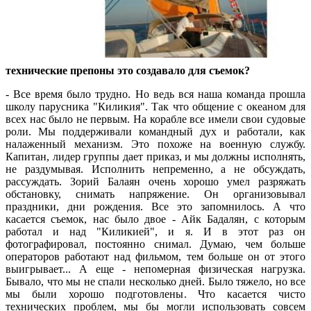
технические препоны это создавало для съемок?
- Все время было трудно. Но ведь вся наша команда прошла
школу парусника "Киликия". Так что общение с океаном для
всех нас было не первым. На корабле все имели свои судовые
роли. Мы поддерживали командный дух и работали, как
налаженный механизм. Это похоже на военную службу.
Капитан, лидер группы дает приказ, и мы должны исполнять,
не раздумывая. Исполнить непременно, а не обсуждать,
рассуждать. Зорий Балаян очень хорошо умел разряжать
обстановку, снимать напряжение. Он организовывал
праздники, дни рождения. Все это запомнилось. А что
касается съемок, нас было двое - Айк Бадалян, с которым
работал и над "Киликией", и я. И в этот раз он
фотографировал, постоянно снимал. Думаю, чем больше
операторов работают над фильмом, тем больше он от этого
выигрывает... А еще - непомерная физическая нагрузка.
Бывало, что мы не спали несколько дней. Было тяжело, но все
мы были хорошо подготовлены. Что касается чисто
технических проблем, мы бы могли использовать совсем