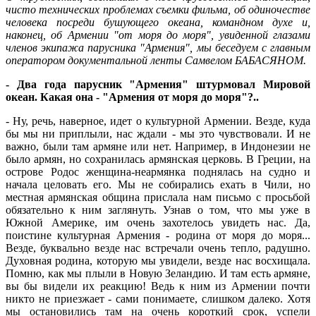
чисто технических проблемах съемки фильма, об одиночестве
человека посреди бушующего океана, командном духе и,
наконец, об Армении "от моря до моря", увиденной глазами
членов экипажа парусника "Армения", мы беседуем с главным
оператором документальной ленты Самвелом БАБАСЯНОМ.
- Два года парусник "Армения" штурмовал Мировой
океан. Какая она - "Армения от моря до моря"?..
- Ну, речь, наверное, идет о культурной Армении. Везде, куда
бы мы ни приплыли, нас ждали - мы это чувствовали. И не
важно, были там армяне или нет. Например, в Индонезии не
было армян, но сохранилась армянская церковь. В Греции, на
острове Родос женщина-неармянка поднялась на судно и
начала целовать его. Мы не собирались ехать в Чили, но
местная армянская община прислала нам письмо с просьбой
обязательно к ним заглянуть. Узнав о том, что мы уже в
Южной Америке, им очень захотелось увидеть нас. Да,
поистине культурная Армения - родина от моря до моря...
Везде, буквально везде нас встречали очень тепло, радушно.
Духовная родина, которую мы увидели, везде нас восхищала.
Помню, как мы плыли в Новую Зеландию. И там есть армяне,
вы бы видели их реакцию! Ведь к ним из Армении почти
никто не приезжает - сами понимаете, слишком далеко. Хотя
мы остановились там на очень короткий срок, успели