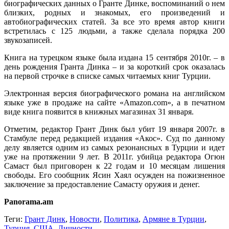
биографических данных о Гранте Динке, воспоминаний о нем
близких, родных и знакомых, его произведений и
автобиографических статей. За все это время автор книги
встретилась с 125 людьми, а также сделала порядка 200
звукозаписей.
Книга на турецком языке была издана 15 сентября 2010г. – в
день рождения Гранта Динка – и за короткий срок оказалась
на первой строчке в списке самых читаемых книг Турции.
Электронная версия биографического романа на английском
языке уже в продаже на сайте «Amazon.com», а в печатном
виде книга появится в книжных магазинах 31 января.
Отметим, редактор Грант Динк был убит 19 января 2007г. в
Стамбуле перед редакцией издания «Акос». Суд по данному
делу является одним из самых резонансных в Турции и идет
уже на протяжении 9 лет. В 2011г. убийца редактора Огюн
Самаст был приговорен к 22 годам и 10 месяцам лишения
свободы. Его сообщник Ясин Хаял осужден на пожизненное
заключение за предоставление Самасту оружия и денег.
Panorama.am
Теги:
Грант Динк
,
Новости
,
Политика
,
Армяне в Турции
,
Турция
,
США
,
Личности