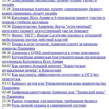
12:30
Электронные библиотеки: почему чтение уходит в
онлайн
11:28
Электронные платежи: почему современному бизнесу
важно принимать оплату онлайн
10:56
Католикос Всех Армян и 6 епископов примут участие в
первом судебном заседании
10:36
Правительство Армении: Когда "естественный"
интеллект хромает, искусственный уже не поможет
09:51
Фронт "НЕТ": Ишхан Сагателян призвал к тотальной
мобилизации против действий властей
09:22
Пешка в игре титанов: Армения платит за провалы
команды Пашиняна
08:38
Армения и ОДКБ приближаются к точке невозврата
08:05
Крупнейшая армянская благотворительная организация
поддержала Католикоса Всех Армян
04:02
Как прошел большой концерт "Карасунские
музыкальные вечера" в Краснодаре
03:52
Как выстроить эффективную подготовку к ОГЭ без
перегрузок
03:15
Кабинет застоя или Управленческая кома правительства
Пашиняна
02:48
Цифровая капитуляция Армении или "Троянский конь"
от Пашиняна
21:36
Рынок упаковки для напитков: требования бизнеса
21:00
Роль личной охраны в современной системе