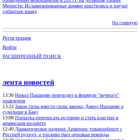
проведению мероприятий в 2015 г. на должном уровне
Министр: Исламизированные армяне крестились и научат
собратьев языку
На главную
Регистрация
Войти
РАСШИРЕННЫЙ ПОИСК
лента новостей
13:36
Никол Пашинян переходит к формуле "вечного"
правления
13:22
Закон силы вместо силы закона: Давид Ишханян о
судилище в Баку
13:08
Попытка переписать историю и стать властью в
армянском вилайете
12:49
Драматическое падение Армении: товарооборот с
Россией рухнул, а топливо бьет ценовые рекорды