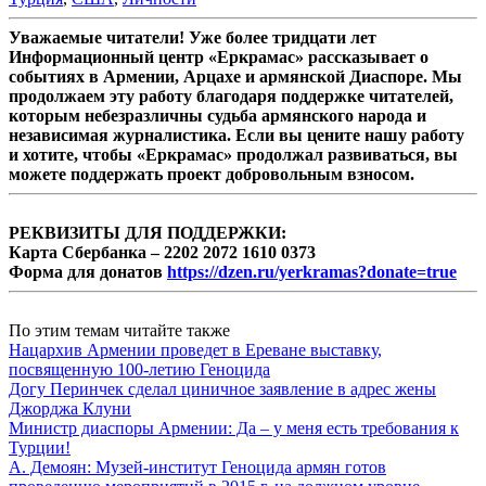
Уважаемые читатели! Уже более тридцати лет
Информационный центр «Еркрамас» рассказывает о
событиях в Армении, Арцахе и армянской Диаспоре. Мы
продолжаем эту работу благодаря поддержке читателей,
которым небезразличны судьба армянского народа и
независимая журналистика. Если вы цените нашу работу
и хотите, чтобы «Еркрамас» продолжал развиваться, вы
можете поддержать проект добровольным взносом.
РЕКВИЗИТЫ ДЛЯ ПОДДЕРЖКИ:
Карта Сбербанка – 2202 2072 1610 0373
Форма для донатов
https://dzen.ru/yerkramas?donate=true
По этим темам читайте также
Нацархив Армении проведет в Ереване выставку,
посвященную 100-летию Геноцида
Догу Перинчек сделал циничное заявление в адрес жены
Джорджа Клуни
Министр диаспоры Армении: Да – у меня есть требования к
Турции!
А. Демоян: Музей-институт Геноцида армян готов