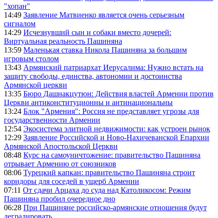
"хопан"
14:49
Заявление Матвиенко является очень серьезным
сигналом
14:29
Исчезнувший сын и собаки вместо дочерей:
Виртуальная реальность Пашиняна
13:59
Маленькая ставка Никола Пашиняна за большим
игровым столом
13:43
Армянский патриархат Иерусалима: Нужно встать на
защиту свободы, единства, автономии и достоинства
Армянской церкви
13:35
Бюро Дашнакцутюн: Действия властей Армении против
Церкви антиконституционны и антинациональны
13:24
Блок "Армения": Россия не представляет угрозы для
государственности Армении
12:54
Экосистема элитной недвижимости: как устроен рынок
12:29
Заявление Российской и Ново-Нахичеванской Епархии
Армянской Апостольской Церкви
08:48
Курс на самоуничтожение: правительство Пашиняна
отрывает Армению от союзников
08:06
Турецкий капкан: правительство Пашиняна строит
коридоры для соседей в ущерб Армении
07:11
От сдачи Арцаха до суда над Католикосом: Режим
Пашиняна пробил очередное дно
06:28
При Пашиняне российско-армянские отношения будут
деградировать