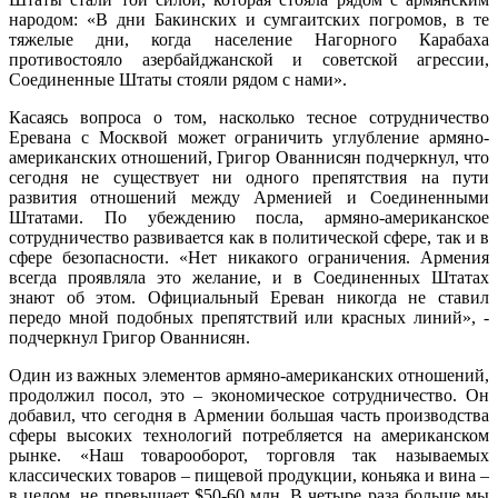
народом: «В дни Бакинских и сумгаитских погромов, в те
тяжелые дни, когда население Нагорного Карабаха
противостояло азербайджанской и советской агрессии,
Соединенные Штаты стояли рядом с нами».
Касаясь вопроса о том, насколько тесное сотрудничество
Еревана с Москвой может ограничить углубление армяно-
американских отношений, Григор Ованнисян подчеркнул, что
сегодня не существует ни одного препятствия на пути
развития отношений между Арменией и Соединенными
Штатами. По убеждению посла, армяно-американское
сотрудничество развивается как в политической сфере, так и в
сфере безопасности. «Нет никакого ограничения. Армения
всегда проявляла это желание, и в Соединенных Штатах
знают об этом. Официальный Ереван никогда не ставил
передо мной подобных препятствий или красных линий», -
подчеркнул Григор Ованнисян.
Один из важных элементов армяно-американских отношений,
продолжил посол, это – экономическое сотрудничество. Он
добавил, что сегодня в Армении большая часть производства
сферы высоких технологий потребляется на американском
рынке. «Наш товарооборот, торговля так называемых
классических товаров – пищевой продукции, коньяка и вина –
в целом, не превышает $50-60 млн. В четыре раза больше мы