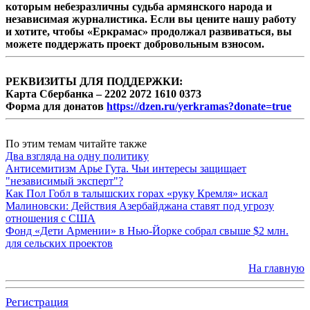
которым небезразличны судьба армянского народа и
независимая журналистика. Если вы цените нашу работу
и хотите, чтобы «Еркрамас» продолжал развиваться, вы
можете поддержать проект добровольным взносом.
РЕКВИЗИТЫ ДЛЯ ПОДДЕРЖКИ:
Карта Сбербанка – 2202 2072 1610 0373
Форма для донатов
https://dzen.ru/yerkramas?donate=true
По этим темам читайте также
Два взгляда на одну политику
Антисемитизм Арье Гута. Чьи интересы защищает
"независимый эксперт"?
Как Пол Гобл в талышских горах «руку Кремля» искал
Малиновски: Действия Азербайджана ставят под угрозу
отношения с США
Фонд «Дети Армении» в Нью-Йорке собрал свыше $2 млн.
для сельских проектов
На главную
Регистрация