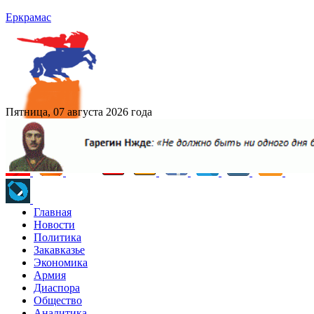
Еркрамас
Пятница, 07 августа 2026 года
Главная
Новости
Политика
Закавказье
Экономика
Армия
Диаспора
Общество
Аналитика