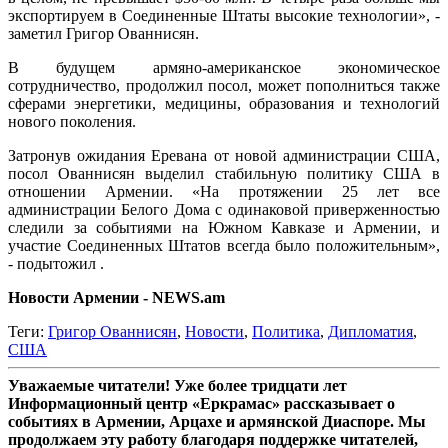
экспортируем в Соединенные Штаты высокие технологии», -
заметил Григор Ованнисян.
В будущем армяно-американское экономическое
сотрудничество, продолжил посол, может пополниться также
сферами энергетики, медицины, образования и технологий
нового поколения.
Затронув ожидания Еревана от новой администрации США,
посол Ованнисян выделил стабильную политику США в
отношении Армении. «На протяжении 25 лет все
администрации Белого Дома с одинаковой приверженностью
следили за событиями на Южном Кавказе и Армении, и
участие Соединенных Штатов всегда было положительным»,
- подытожил .
Новости Армении - NEWS.am
Теги:
Григор Ованнисян
,
Новости
,
Политика
,
Дипломатия
,
США
Уважаемые читатели! Уже более тридцати лет
Информационный центр «Еркрамас» рассказывает о
событиях в Армении, Арцахе и армянской Диаспоре. Мы
продолжаем эту работу благодаря поддержке читателей,