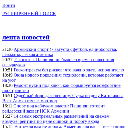
Войти
РАСШИРЕННЫЙ ПОИСК
лента новостей
21:30
Армянский спорт (7 августа): футбол, единоборства,
шахматы, легкая атлетика
20:37
Такого как Пашинян не было со времен нашествия
сельджуков
19:51
Госконтракты без рисков: что важно знать исполнителю
18:49
Окна нового поколения: технологии, которые работают
на уют
18:30
Ремонт кухни под ключ: как формируется комфортное
пространство
16:51
Судебный фарс дал трещину: Судья по делу Католикоса
Всех Армян взял самоотвод
16:11
Спорт под каблуком власти: Пашинян готовит
рейдерский захват НОК Армении
15:27
14 самых экстремальных развлечений на свежем
воздухе: рейтинг по цене ошибки и порогу входа
15:15
Эта земля вам не дорога, Армения для вас — всего лишь