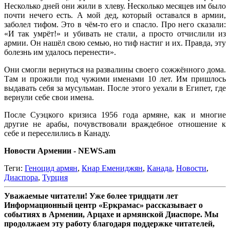
Несколько дней они жили в хлеву. Несколько месяцев им было
почти нечего есть. А мой дед, который оставался в армии,
заболел тифом. Это в чём-то его и спасло. Про него сказали:
«И так умрёт!» и убивать не стали, а просто отчислили из
армии. Он нашёл свою семью, но тиф настиг и их. Правда, эту
болезнь им удалось перенести».
Они смогли вернуться на развалины своего сожжённого дома.
Там и прожили под чужими именами 10 лет. Им пришлось
выдавать себя за мусульман. После этого уехали в Египет, где
вернули себе свои имена.
После Суэцкого кризиса 1956 года армяне, как и многие
другие не арабы, почувствовали враждебное отношение к
себе и переселились в Канаду.
Новости Армении - NEWS.am
Теги:
Геноцид армян
,
Кнар Емениджян
,
Канада
,
Новости
,
Диаспора
,
Турция
Уважаемые читатели! Уже более тридцати лет
Информационный центр «Еркрамас» рассказывает о
событиях в Армении, Арцахе и армянской Диаспоре. Мы
продолжаем эту работу благодаря поддержке читателей,