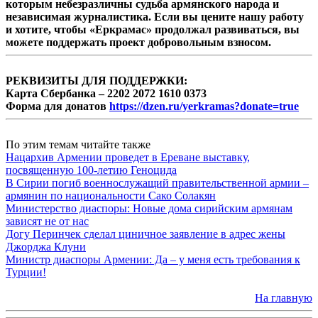
которым небезразличны судьба армянского народа и
независимая журналистика. Если вы цените нашу работу
и хотите, чтобы «Еркрамас» продолжал развиваться, вы
можете поддержать проект добровольным взносом.
РЕКВИЗИТЫ ДЛЯ ПОДДЕРЖКИ:
Карта Сбербанка – 2202 2072 1610 0373
Форма для донатов
https://dzen.ru/yerkramas?donate=true
По этим темам читайте также
Нацархив Армении проведет в Ереване выставку,
посвященную 100-летию Геноцида
В Сирии погиб военнослужащий правительственной армии –
армянин по национальности Сако Солакян
Министерство диаспоры: Новые дома сирийским армянам
зависят не от нас
Догу Перинчек сделал циничное заявление в адрес жены
Джорджа Клуни
Министр диаспоры Армении: Да – у меня есть требования к
Турции!
На главную