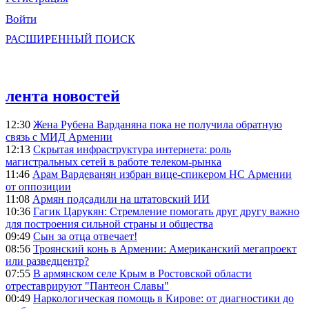
Войти
РАСШИРЕННЫЙ ПОИСК
лента новостей
12:30
Жена Рубена Варданяна пока не получила обратную
связь с МИД Армении
12:13
Скрытая инфраструктура интернета: роль
магистральных сетей в работе телеком-рынка
11:46
Арам Вардеванян избран вице-спикером НС Армении
от оппозиции
11:08
Армян подсадили на штатовский ИИ
10:36
Гагик Царукян: Стремление помогать друг другу важно
для построения сильной страны и общества
09:49
Сын за отца отвечает!
08:56
Троянский конь в Армении: Американский мегапроект
или разведцентр?
07:55
В армянском селе Крым в Ростовской области
отреставрируют "Пантеон Славы"
00:49
Наркологическая помощь в Кирове: от диагностики до