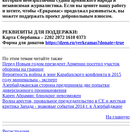
которым небезразличны судьба армянского народа и
независимая журналистика. Если вы цените нашу работу
и хотите, чтобы «Еркрамас» продолжал развиваться, вы
можете поддержать проект добровольным взносом.
РЕКВИЗИТЫ ДЛЯ ПОДДЕРЖКИ:
Карта Сбербанка – 2202 2072 1610 0373
Форма для донатов
https://dzen.ru/yerkramas?donate=true
По этим темам читайте также
Перед Новым годом президент Армении посетил участок
обороны на границе
Вероятность войны в зоне Карабахского конфликта в 2015
году минимальна - эксперт
Азербайджанская сторона предприняла две попытки
диверсионного проникновения
Карен Абрамян: блицкриг невозможен
Волна арестов, провальное председательство в СЕ и жесткая
критика Запада - знаковые события 2014 г. в Азербайджане
На главную
Регистрация