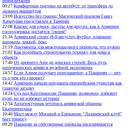
реабилитации
00:27
Комфортные поездки на автобусе: от трансфера до
дальних маршрутов
23:09
Искусство без границ: Магический реализм Гаянэ
Хачатурян представлен в Тамбове
22:08
Кризис для одних, льготы для других: как в Армении
господдержка достаётся "своим"
21:34
Армянский спорт (8-9 августа): футбол, плавание,
шахматы, хоккей, бокс
21:19
Документы для международного перевода: что нужно
21:02
Как подобрать строительную технику для дома и
объекта
17:40
От древнего Ани до донских степей: Весь путь
нахичеванских армян в музейной экспозиции
14:57
Если Алиев получает приглашение, а Пашинян — нет,
то о чем это говорит?
14:42
Армению начали продавать европейским туристам как
главную загадку
14:24
Суд над Католикосом: Пашинян, возможно, избежит
пули, но не избежит истории
12:54
Архитектурная летопись армянской общины
Екатеринодара
10:40
Мост между Москвой и Ереваном: "Лазаревский клуб"
бьет тревогу
09:20
Пашинян за собственные провалы расплачивается