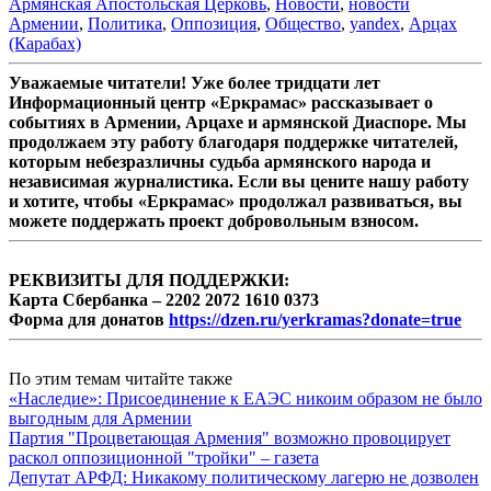
Армянская Апостольская Церковь
,
Новости
,
новости
Армении
,
Политика
,
Оппозиция
,
Общество
,
yandex
,
Арцах
(Карабах)
Уважаемые читатели! Уже более тридцати лет
Информационный центр «Еркрамас» рассказывает о
событиях в Армении, Арцахе и армянской Диаспоре. Мы
продолжаем эту работу благодаря поддержке читателей,
которым небезразличны судьба армянского народа и
независимая журналистика. Если вы цените нашу работу
и хотите, чтобы «Еркрамас» продолжал развиваться, вы
можете поддержать проект добровольным взносом.
РЕКВИЗИТЫ ДЛЯ ПОДДЕРЖКИ:
Карта Сбербанка – 2202 2072 1610 0373
Форма для донатов
https://dzen.ru/yerkramas?donate=true
По этим темам читайте также
«Наследие»: Присоединение к ЕАЭС никоим образом не было
выгодным для Армении
Партия "Процветающая Армения" возможно провоцирует
раскол оппозиционной "тройки" – газета
Депутат АРФД: Никакому политическому лагерю не дозволен