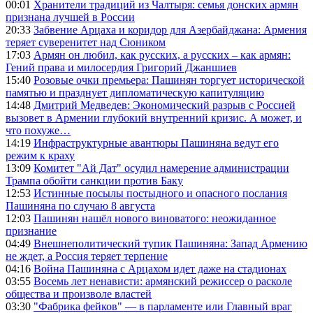
00:01
Хранители традиций из Чалтыря: семья донских армян
признана лучшей в России
20:33
Забвение Арцаха и коридор для Азербайджана: Армения
теряет суверенитет над Сюником
17:03
Армян он любил, как русских, а русских – как армян:
Гений права и милосердия Григорий Джаншиев
15:40
Розовые очки премьера: Пашинян торгует исторической
памятью и празднует дипломатическую капитуляцию
14:48
Дмитрий Медведев: Экономический разрыв с Россией
вызовет в Армении глубокий внутренний кризис. А может, и
что похуже…
14:19
Инфраструктурные авантюры Пашиняна ведут его
режим к краху
13:09
Комитет "Ай Дат" осудил намерение администрации
Трампа обойти санкции против Баку
12:53
Истинные посылы постыдного и опасного послания
Пашиняна по случаю 8 августа
12:03
Пашинян нашёл нового виноватого: неожиданное
признание
04:49
Внешнеполитический тупик Пашиняна: Запад Армению
не ждет, а Россия теряет терпение
04:16
Война Пашиняна с Арцахом идет даже на стадионах
03:55
Восемь лет ненависти: армянский режиссер о расколе
общества и произволе властей
03:30
"Фабрика фейков" — в парламенте или Главный враг