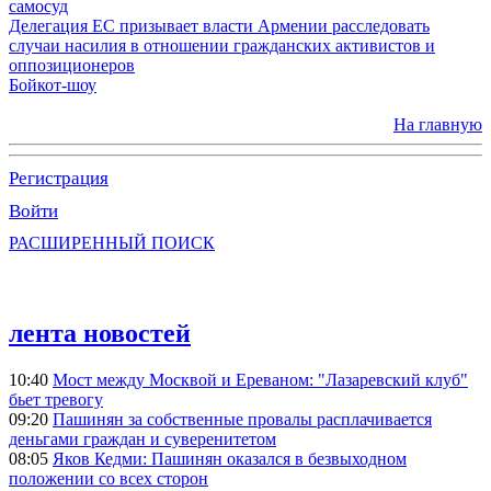
самосуд
Делегация ЕС призывает власти Армении расследовать
случаи насилия в отношении гражданских активистов и
оппозиционеров
Бойкот-шоу
На главную
Регистрация
Войти
РАСШИРЕННЫЙ ПОИСК
лента новостей
10:40
Мост между Москвой и Ереваном: "Лазаревский клуб"
бьет тревогу
09:20
Пашинян за собственные провалы расплачивается
деньгами граждан и суверенитетом
08:05
Яков Кедми: Пашинян оказался в безвыходном
положении со всех сторон