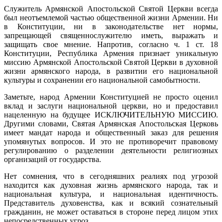
Служитель Армянской Апостольской Святой Церкви всегда
был неотъемлемой частью общественной жизни Армении. Ни
в Конституции, ни в законодательстве нет нормы,
запрещающей священнослужителю иметь, выражать и
защищать свое мнение. Напротив, согласно ч. 1 ст. 18
Конституции, Республика Армения признает уникальную
миссию Армянской Апостольской Святой Церкви в духовной
жизни армянского народа, в развитии его национальной
культуры и сохранении его национальной самобытности.
Заметьте, народ Армении Конституцией не просто оценил
вклад и заслуги национальной церкви, но и предоставил
нацеленную на будущее ИСКЛЮЧИТЕЛЬНУЮ МИССИЮ.
Другими словами, Святая Армянская Апостольская Церковь
имеет мандат народа и общественный заказ для решения
упомянутых вопросов. И это не противоречит правовому
регулированию о разделении деятельности религиозных
организаций от государства.
Нет сомнения, что в сегодняшних реалиях под угрозой
находится как духовная жизнь армянского народа, так и
национальная культура, и национальная идентичность.
Представитель духовенства, как и всякий сознательный
гражданин, не может оставаться в стороне перед лицом этих
непосредственных угроз.