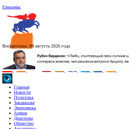
Еркрамас
Воскресенье, 09 августа 2026 года
Главная
Новости
Политика
Закавказье
Экономика
Армия
Диаспора
Общество
Аналитика