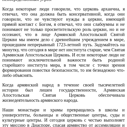
Когда некоторые люди говорили, что церковь архаична, я
отвечал, что она должна быть консервативной, когда они
говорили, что не чувствуют нужды в церкви, имеющей
прямой контакт с Богом, я отвечал, что они слабоумны и не
понимают не только просветительскую роль церкви, но и не
осознают, что в лице Армянской Апостольской Святой
Церкви мы имеем дело с древнейшим учреждением в мире,
прошедшим непрерывный 1723-летний путь. Задумайтесь на
минутку, что сегодня в мире нет института старше, чем Святая
Армянская Апостольская Церковь. И если некоторые люди не
понимают исключительной важности быть родиной
старейшего института мира, в том числе с точки зрения
формирования повестки безопасности, то им безнадежно что-
либо объяснять.
Когда армянский народ в течение своей тысячелетней
истории был лишен государственности, Армянская
Апостольская Святая Церковь обеспечивала
жизнедеятельность армянского народа.
Наши монастыри и храмы превращались в школы и
университеты, больницы и общественные центры, суды и
культурные центры. И сегодня церковь с честью выполняет
эту миссию в Диаспоре, спасая армянство от ассимиляции и