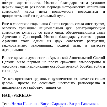
потери идентичности. Именно благодаря этим усилиям
церкви каждый раз после периода исторических испытаний
армянский народ имел возможность возродиться и
продолжить свой созидательный путь.
Еще в советские годы наша Святая церковь стала институтом,
бережно хранящим национальный дух, репатриирующим
армянскую культуру со всего мира, обеспечивающим связь
Армении с Диаспорой. Именно благодаря усилиям церкви
Армения стала одной из двух советских республик,
законодательно закрепивших родной язык в качестве
официального.
Во все времена духовенство Армянской Апостольской Святой
Церкви было первым на полях сражений самообороны в
жестокие годы национально-освободительной борьбы, войн и
геноцида.
Те, кто призывает церковь и духовенство «заниматься своим
делом», просто не осознают, насколько разнообразна и
инклюзивна эта работа», - пишет он.
ИАЦ «VERELQ»
Теги:
Никол Пашинян
,
Виген Саркисян
,
Баграт Галстанян
,