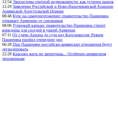
12:54
Экосистема элитной недвижимости: как устроен рынок
12:29
Заявление Российской и Ново-Нахичеванской Епархии
Армянской Апостольской Церкви
08:48
Курс на самоуничтожение: правительство Пашиняна
отрывает Армению от союзников
08:06
Турецкий капкан: правительство Пашиняна строит
коридоры для соседей в ущерб Армении
07:11
От сдачи Арцаха до суда над Католикосом: Режим
Пашиняна пробил очередное дно
06:28
При Пашиняне российско-армянские отношения будут
деградировать
22:28
Красиво жить не запретишь... Особенно армянским
чиновникам