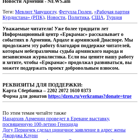
Новости Армении - NEWS.am
Теги:
Мевлют Чавушоглу
,
Фетулла Гюлен
,
«Рабочая партия
Курдистана» (РПК)
,
Новости
,
Политика
,
США
,
Турция
Уважаемые читатели! Уже более тридцати лет
Информационный центр «Еркрамас» рассказывает о
событиях в Армении, Арцахе и армянской Диаспоре. Мы
продолжаем эту работу благодаря поддержке читателей,
которым небезразличны судьба армянского народа и
независимая журналистика. Если вы цените нашу работу
и хотите, чтобы «Еркрамас» продолжал развиваться, вы
можете поддержать проект добровольным взносом.
РЕКВИЗИТЫ ДЛЯ ПОДДЕРЖКИ:
Карта Сбербанка – 2202 2072 1610 0373
Форма для донатов
https://dzen.ru/yerkramas?donate=true
По этим темам читайте также
Нацархив Армении проведет в Ереване выставку,
посвященную 100-летию Геноцида
Догу Перинчек сделал циничное заявление в адрес жены
Джорджа Клуни