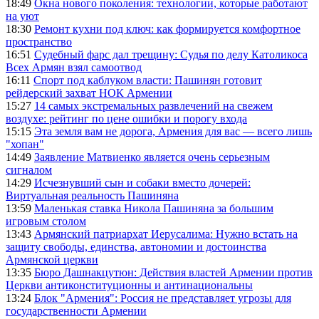
18:49
Окна нового поколения: технологии, которые работают
на уют
18:30
Ремонт кухни под ключ: как формируется комфортное
пространство
16:51
Судебный фарс дал трещину: Судья по делу Католикоса
Всех Армян взял самоотвод
16:11
Спорт под каблуком власти: Пашинян готовит
рейдерский захват НОК Армении
15:27
14 самых экстремальных развлечений на свежем
воздухе: рейтинг по цене ошибки и порогу входа
15:15
Эта земля вам не дорога, Армения для вас — всего лишь
"хопан"
14:49
Заявление Матвиенко является очень серьезным
сигналом
14:29
Исчезнувший сын и собаки вместо дочерей:
Виртуальная реальность Пашиняна
13:59
Маленькая ставка Никола Пашиняна за большим
игровым столом
13:43
Армянский патриархат Иерусалима: Нужно встать на
защиту свободы, единства, автономии и достоинства
Армянской церкви
13:35
Бюро Дашнакцутюн: Действия властей Армении против
Церкви антиконституционны и антинациональны
13:24
Блок "Армения": Россия не представляет угрозы для
государственности Армении