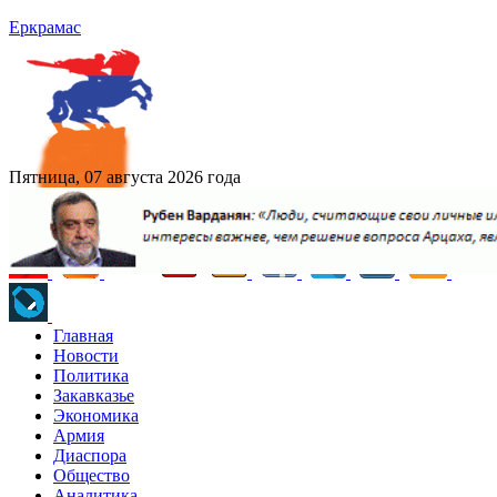
Еркрамас
Пятница, 07 августа 2026 года
Главная
Новости
Политика
Закавказье
Экономика
Армия
Диаспора
Общество
Аналитика