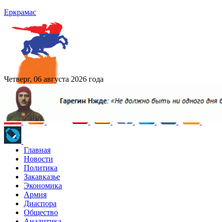
Еркрамас
Четверг, 06 августа 2026 года
Главная
Новости
Политика
Закавказье
Экономика
Армия
Диаспора
Общество
Аналитика