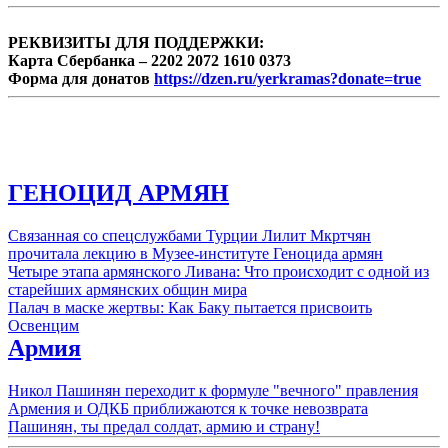
РЕКВИЗИТЫ ДЛЯ ПОДДЕРЖКИ:
Карта Сбербанка – 2202 2072 1610 0373
Форма для донатов
https://dzen.ru/yerkramas?donate=true
ГЕНОЦИД АРМЯН
Связанная со спецслужбами Турции Лилит Мкртчян
прочитала лекцию в Музее-институте Геноцида армян
Четыре этапа армянского Ливана: Что происходит с одной из
старейших армянских общин мира
Палач в маске жертвы: Как Баку пытается присвоить
Освенцим
Армия
Никол Пашинян переходит к формуле "вечного" правления
Армения и ОДКБ приближаются к точке невозврата
Пашинян, ты предал солдат, армию и страну!