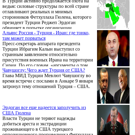
В Турции активно продолжается охота на
стороны несут тяжелые потери, а также есть
ведьм: силовые структуры по всей стране
множество раненых. Об этом заявил
отлавливают реальных и мнимых
сегодня на пресс-конференции в Ереване
сторонников Фетхуллаха Гюлена, которого
тюрколог Мушег Худавердян.
президент Турции Реджеп Эрдоган
обвиняет в попытке организации
Альянс Россия - Турция - Иран: где тонко,
государственного переворота в июне
там может порваться
прошлого года. Среди последних
Пресс-секретарь аппарата президента
задержанных глава местного офиса
Турции Ибрагим Калын выступил со
правозащитной организации Amnesty
странным заявлением относительно
International Танер Кылыч и еще 22
присутствия военных Ирана на территории
сотрудника офиса организации. Их, как и
Сирии. По его словам, «аргументы о том,
сотни тысяч других ранее арестованных, а в
Чавушоглу: Чего ждет Турция от США?
что они находятся в Сирии по
лучшем случае лишенных работы,
Глава МИД Турции Мевлют Чавушоглу во
приглашению властей, для нас не
подозревают ...
время встречи с послами в Анкаре 9 января
представляют какой-либо ценности».
затронул тему отношений Турция – США.
Калын подчеркнул, что «Иран является
важным соседом Турции, но Анкара не
намерена игнорировать его стремление
укрепить свой авторитет в регионе».
Эрдоган все еще надеется заполучить из
Помимо того, он коснулся и турецко-
США Гюлена
американских отношений, объективно
Власти Турции не теряют надежды
интегрируя ...
добиться ареста и экстрадиции
проживающего в США турецкого
оппозиционного проповедника Фетхуллаха