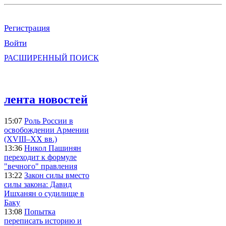
Регистрация
Войти
РАСШИРЕННЫЙ ПОИСК
лента новостей
15:07
Роль России в
освобождении Армении
(XVIII–XX вв.)
13:36
Никол Пашинян
переходит к формуле
"вечного" правления
13:22
Закон силы вместо
силы закона: Давид
Ишханян о судилище в
Баку
13:08
Попытка
переписать историю и