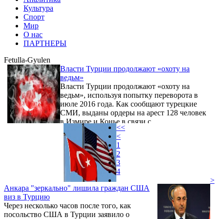
Культура
Спорт
Мир
О нас
ПАРТНЕРЫ
Fetulla-Gyulen
Власти Турции продолжают «охоту на
ведьм»
Власти Турции продолжают «охоту на
ведьм», используя попытку переворота в
июле 2016 года. Как сообщают турецкие
СМИ, выданы ордеры на арест 128 человек
в Измире и Конье в связи с
<<
«проникновением» движения исламского
<
проповедника Фетуллы Гюлена в ВС. В
1
числе подозреваемых 48 солдат, которые
2
общались с «тайными имамами» Гюлена.
3
4
>
Анкара "зеркально" лишила граждан США
виз в Турцию
Через несколько часов после того, как
посольство США в Турции заявило о