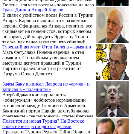
Гюлена, для чего готовы «повесить» на него
Грант Динк и Андрей Карлов
все новые и новые преступления. Вот и в
В связи с убийством посла России в Турции
случае с убийством российского посла в
Андрея Карлова выдвигаются различные
Анкаре виновным пытаются сделать
версии. Официальная Анкара, понятно, все
организацию Гюлена.
скидывает на гюленистов, которых хлебом
не корми, дай навредить Эрдогану. Точно
так же, как ранее заявляли, что сбивший
Турецкий депутат: Отец Гюлена – армянин
российский самолет террорист – тоже
Мать Фетуллаха Гюлена еврейка, а отец
гюленист.
армянин. С подобным утверждением
выступил депутат правящей в Турции
Партии справедливости и развития от
Эрзрума Орхан Делигез.
Зачем Баку выписал Лаврова из «армян» и
записал в «гюленисты»
Азербайджанские журналисты
«обнаружили» лоббистов нормализации
отношений между Турцией и Арменией.
Бакинский портал Haggin. az опубликовал
фрагменты «сенсационной» статьи Фархада
Появится ли новая Турция? На Востоке
Мамедова «Как Фетхуллах Гюлен и
слова не всегда сходятся с делами
Вашингтон открывали границу с
Президент Турции Реджеп Тайип Эрдоган
Арменией». Смысл в том, что, как