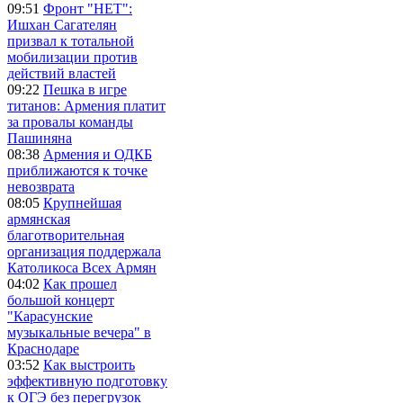
09:51
Фронт "НЕТ":
Ишхан Сагателян
призвал к тотальной
мобилизации против
действий властей
09:22
Пешка в игре
титанов: Армения платит
за провалы команды
Пашиняна
08:38
Армения и ОДКБ
приближаются к точке
невозврата
08:05
Крупнейшая
армянская
благотворительная
организация поддержала
Католикоса Всех Армян
04:02
Как прошел
большой концерт
"Карасунские
музыкальные вечера" в
Краснодаре
03:52
Как выстроить
эффективную подготовку
к ОГЭ без перегрузок