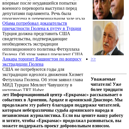
впервые после неудавшейся попытки
оказывается, подготовкой известных
военного переворота выступил перед
Цюрихских протоколов — «Об
депутатами парламента. Речь была
установлении дипотношений» и «О
произнесена в церемониальном зале из-за
развитии двусторонних отношений» —
Обама потребовал доказательств
разрушений, которым подвергся зал
подписанных в октябре 2009 года и
причастности Гюлена к путчу в Турции
заседаний.
предусматривавших открытие границ
Турция должна представить США
между Анкарой и Ереваном, в Турции ...
свидетельства, подтверждающие
необходимость экстрадиции
оппозиционного политика Фетхуллаха
Гюлена. Об этом заявил президент США
Анкара торопит Вашингтон по вопросу
>>
Барак Обама.
экстрадиции Гюлена
США не потребуются годы для
экстрадиции идеолога движения Хизмет
Уважаемые
Фетуллаха Гюлена. Об этом заявил глава
читатели! Уже
МИД Турции Мевлют Чавушоглу в
более тридцати
интервью TRT Haber.
лет Информационный центр «Еркрамас» рассказывает о
событиях в Армении, Арцахе и армянской Диаспоре. Мы
продолжаем эту работу благодаря поддержке читателей,
которым небезразличны судьба армянского народа и
независимая журналистика. Если вы цените нашу работу
и хотите, чтобы «Еркрамас» продолжал развиваться, вы
можете поддержать проект добровольным взносом.