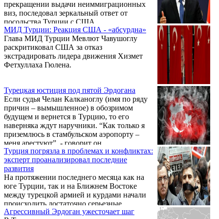
прекращении выдачи неиммиграционных
виз, последовал зеркальный ответ от
посольства Турции с США.
МИД Турции: Реакция США - «абсурдна»
Глава МИД Турции Мевлют Чавушоглу
раскритиковал США за отказ
экстрадировать лидера движения Хизмет
Фетхуллаха Гюлена.
Турецкая юстиция под пятой Эрдогана
Если судья Челан Калканоглу (имя по ряду
причин – вымышленное) в обозримом
будущем и вернется в Турцию, то его
наверняка ждут наручники. “Как только я
приземлюсь в стамбульском аэропорту –
меня арестуют”, - говорит он.
Турция погрязла в проблемах и конфликтах:
Шестнадцатого июля прошлого года, на
эксперт проанализировал последние
следующий день после неудавшейся
развития
попытки государственного переворота,
На протяжении последнего месяца как на
предпринятого группой военных против
юге Турции, так и на Ближнем Востоке
Реджепа Тайипа Эрдогана, имя Калканоглу
между турецкой армией и курдами начали
появилось в длинном списке должностных
происходить достаточно серьезные
лиц, подлежащих увольнению и
Агрессивный Эрдоган ужесточает шаг
столкновения: почти каждый день обе
задержанию. Судья покинул страну. ...