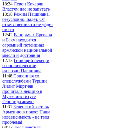
18:34
Левон Кочарян:
Властям нас не запугать
13:18
Режим Пашиняна,
безусловно, падёт. От
ответственности не уйдет
никто
12:42
В тюрьмах Еревана
и Баку находится
огромный потенциал
армянской национальной
мысли и достояния
12:13
Гниющий перец и
геополитические
иллюзии Пашиняна
11:48
Связанная со
спецслужбами Турции
Лилит Мкртчян
прочитала лекцию в
Музее-институте
Геноцида армян
11:31
Зеленский, оставь
Армению в покое: Наша
независимость - не твоя
проблема!
08:12
Тысячелетняя