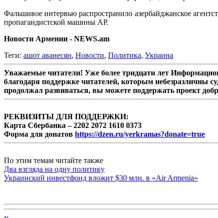
Фальшивое интервью распространило азербайджанское агентс
пропагандистской машины АР.
Новости Армении - NEWS.am
Теги:
ашот аванесян
,
Новости
,
Политика
,
Украина
Уважаемые читатели! Уже более тридцати лет Информацион
благодаря поддержке читателей, которым небезразличны су
продолжал развиваться, вы можете поддержать проект доб
РЕКВИЗИТЫ ДЛЯ ПОДДЕРЖКИ:
Карта Сбербанка – 2202 2072 1610 0373
Форма для донатов
https://dzen.ru/yerkramas?donate=true
По этим темам читайте также
Два взгляда на одну политику
Украинский инвестфонд вложит $30 млн. в «Air Armenia»