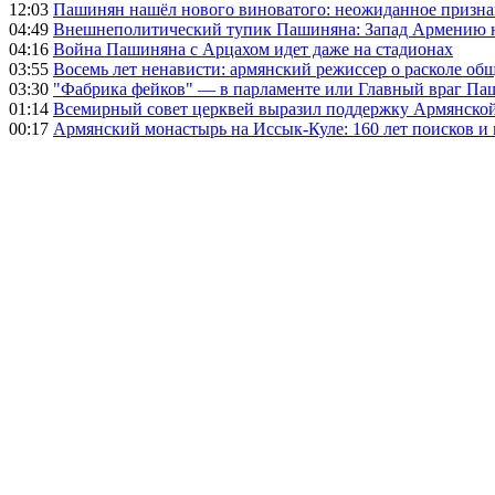
12:03
Пашинян нашёл нового виноватого: неожиданное призн
04:49
Внешнеполитический тупик Пашиняна: Запад Армению не 
04:16
Война Пашиняна с Арцахом идет даже на стадионах
03:55
Восемь лет ненависти: армянский режиссер о расколе общ
03:30
"Фабрика фейков" — в парламенте или Главный враг Па
01:14
Всемирный совет церквей выразил поддержку Армянско
00:17
Армянский монастырь на Иссык-Куле: 160 лет поисков и