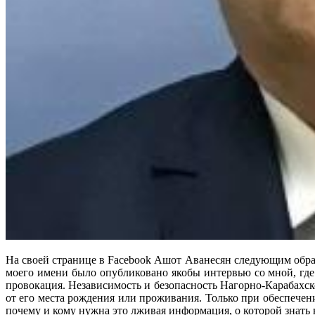
На своей странице в Facebook Ашот Аванесян следующим обр
моего имени было опубликовано якобы интервью со мной, где 
провокация. Независимость и безопасность Нагорно-Карабахс
от его места рождения или проживания. Только при обеспече
почему и кому нужна это лживая информация, о которой знать 