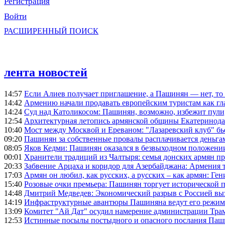
Регистрация
Войти
РАСШИРЕННЫЙ ПОИСК
лента новостей
14:57
Если Алиев получает приглашение, а Пашинян — нет, то 
14:42
Армению начали продавать европейским туристам как гл
14:24
Суд над Католикосом: Пашинян, возможно, избежит пули,
12:54
Архитектурная летопись армянской общины Екатеринода
10:40
Мост между Москвой и Ереваном: "Лазаревский клуб" бь
09:20
Пашинян за собственные провалы расплачивается деньга
08:05
Яков Кедми: Пашинян оказался в безвыходном положении
00:01
Хранители традиций из Чалтыря: семья донских армян п
20:33
Забвение Арцаха и коридор для Азербайджана: Армения 
17:03
Армян он любил, как русских, а русских – как армян: Г
15:40
Розовые очки премьера: Пашинян торгует исторической
14:48
Дмитрий Медведев: Экономический разрыв с Россией выз
14:19
Инфраструктурные авантюры Пашиняна ведут его режим 
13:09
Комитет "Ай Дат" осудил намерение администрации Тра
12:53
Истинные посылы постыдного и опасного послания Паши