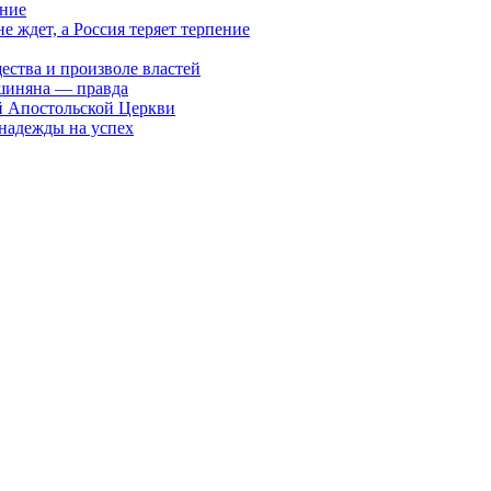
ание
ждет, а Россия теряет терпение
ества и произволе властей
шиняна — правда
й Апостольской Церкви
 надежды на успех