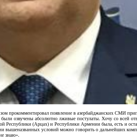
азом прокомментировал появление в азербайджанских СМИ припи
были озвучены абсолютно лживые постулаты. Хочу со всей отве
кой Республики (Арцах) и Республики Армении была, есть и ост
нии вышеназванных условий можно говорить о дальнейших компро
не знаю».