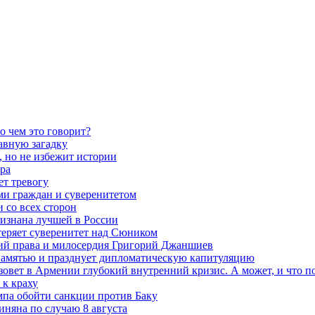
о чем это говорит?
авную загадку
 но не избежит истории
ра
ет тревогу
ми граждан и суверенитетом
 со всех сторон
ризнана лучшей в России
теряет суверенитет над Сюником
ений права и милосердия Григорий Джаншиев
 памятью и празднует дипломатическую капитуляцию
овет в Армении глубокий внутренний кризис. А может, и что 
к краху
мпа обойти санкции против Баку
няна по случаю 8 августа