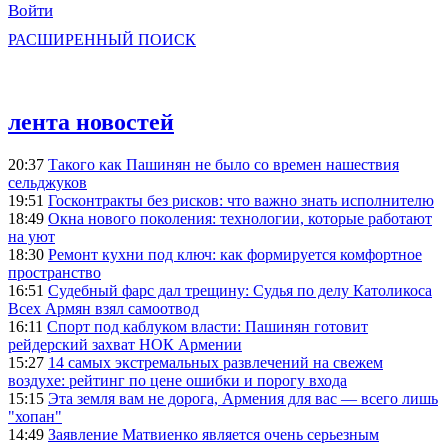
Войти
РАСШИРЕННЫЙ ПОИСК
лента новостей
20:37
Такого как Пашинян не было со времен нашествия
сельджуков
19:51
Госконтракты без рисков: что важно знать исполнителю
18:49
Окна нового поколения: технологии, которые работают
на уют
18:30
Ремонт кухни под ключ: как формируется комфортное
пространство
16:51
Судебный фарс дал трещину: Судья по делу Католикоса
Всех Армян взял самоотвод
16:11
Спорт под каблуком власти: Пашинян готовит
рейдерский захват НОК Армении
15:27
14 самых экстремальных развлечений на свежем
воздухе: рейтинг по цене ошибки и порогу входа
15:15
Эта земля вам не дорога, Армения для вас — всего лишь
"хопан"
14:49
Заявление Матвиенко является очень серьезным