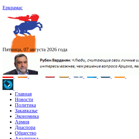
Еркрамас
Пятница, 07 августа 2026 года
Главная
Новости
Политика
Закавказье
Экономика
Армия
Диаспора
Общество
Аналитика