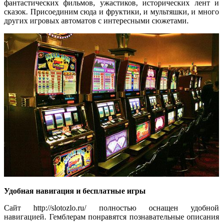
фантастических фильмов, ужастиков, исторических лент и
сказок. Присоединим сюда и фруктики, и мультяшки, и много
других игровых автоматов с интересными сюжетами.
Удобная навигация и бесплатные игры
Сайт http://slotozlo.ru/ полностью оснащен удобной
навигацией. Гемблерам понравятся познавательные описания