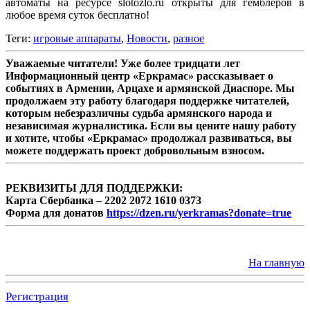
автоматы на ресурсе slotozlo.ru открыты для гемблеров в
любое время суток бесплатно!
Теги:
игровые аппараты
,
Новости
,
разное
Уважаемые читатели! Уже более тридцати лет
Информационный центр «Еркрамас» рассказывает о
событиях в Армении, Арцахе и армянской Диаспоре. Мы
продолжаем эту работу благодаря поддержке читателей,
которым небезразличны судьба армянского народа и
независимая журналистика. Если вы цените нашу работу
и хотите, чтобы «Еркрамас» продолжал развиваться, вы
можете поддержать проект добровольным взносом.
РЕКВИЗИТЫ ДЛЯ ПОДДЕРЖКИ:
Карта Сбербанка – 2202 2072 1610 0373
Форма для донатов
https://dzen.ru/yerkramas?donate=true
На главную
Регистрация