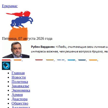
Еркрамас
Пятница, 07 августа 2026 года
Главная
Новости
Политика
Закавказье
Экономика
Армия
Диаспора
Общество
Аналитика