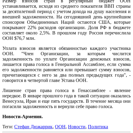
Размер взносов стран в регулярный бюджет ООН
устанавливается, исходя из среднего показателя ВВП страны
за десятилетний период с учетом дохода на душу населения и
внешней задолженности. На сегодняшний день крупнейшим
спонсором Объединенных Наций остаются США, которые
покрывают 22% расходов организации. Доля РФ в бюджете
составляет около 2,5%. В прошлом году Россия перечислила
ООН $76,7 млн.
Уплата взносов является обязанностью каждого участника
ООН. "Член Организации, за которым числится
задолженность по уплате Организации денежных взносов,
лишается права голоса в Генеральной Ассамблее, если сумма
его задолженности равняется или превышает сумму взносов,
причитающихся с него за два полных предыдущих года", -
говорится в четвертой главе Устава ООН.
Лишение стран права голоса в Генассамблее - явление
нередкое. В январе прошлого года в такой ситуации оказались
Венесуэла, Иран и еще пять государств. В течение месяца они
погасили задолженность и вернули себе право голоса.
Новости-Армения.
Теги:
Стефан Дюжаррик
,
ООН
,
Новости
,
Политика