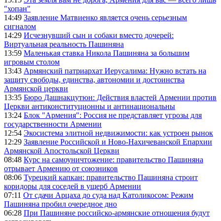
"хопан"
14:49
Заявление Матвиенко является очень серьезным
сигналом
14:29
Исчезнувший сын и собаки вместо дочерей:
Виртуальная реальность Пашиняна
13:59
Маленькая ставка Никола Пашиняна за большим
игровым столом
13:43
Армянский патриархат Иерусалима: Нужно встать на
защиту свободы, единства, автономии и достоинства
Армянской церкви
13:35
Бюро Дашнакцутюн: Действия властей Армении против
Церкви антиконституционны и антинациональны
13:24
Блок "Армения": Россия не представляет угрозы для
государственности Армении
12:54
Экосистема элитной недвижимости: как устроен рынок
12:29
Заявление Российской и Ново-Нахичеванской Епархии
Армянской Апостольской Церкви
08:48
Курс на самоуничтожение: правительство Пашиняна
отрывает Армению от союзников
08:06
Турецкий капкан: правительство Пашиняна строит
коридоры для соседей в ущерб Армении
07:11
От сдачи Арцаха до суда над Католикосом: Режим
Пашиняна пробил очередное дно
06:28
При Пашиняне российско-армянские отношения будут