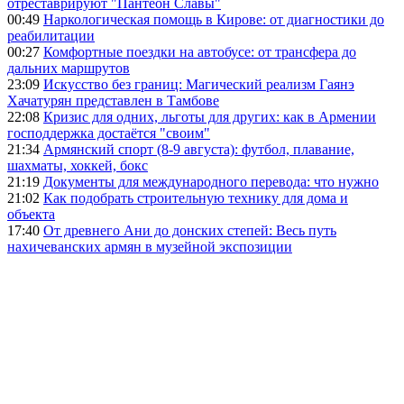
отреставрируют "Пантеон Славы"
00:49
Наркологическая помощь в Кирове: от диагностики до
реабилитации
00:27
Комфортные поездки на автобусе: от трансфера до
дальних маршрутов
23:09
Искусство без границ: Магический реализм Гаянэ
Хачатурян представлен в Тамбове
22:08
Кризис для одних, льготы для других: как в Армении
господдержка достаётся "своим"
21:34
Армянский спорт (8-9 августа): футбол, плавание,
шахматы, хоккей, бокс
21:19
Документы для международного перевода: что нужно
21:02
Как подобрать строительную технику для дома и
объекта
17:40
От древнего Ани до донских степей: Весь путь
нахичеванских армян в музейной экспозиции