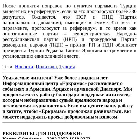
После принятия поправок по пунктам парламент Турции
вынесет их на референдум, если за это проголосуют более 330
депутатов. Ожидается, что ПСР и ПНД (Партия
национального движения), имеющие в сумме 355 мест в
парламенте, проголосуют за референдум, в то время как
оппозиционные партии – левоцентристская Народно-
республиканская партия (НРП) и прокурдская Партия
демократии народов (ПДН) – против. РП и ПДН обвиняют
президента Турции Реджепа Тайипа Эрдогана в стремлении к
установлению единоличной власти.
Теги:
Новости
,
Политика
,
Турция
Уважаемые читатели! Уже более тридцати лет
Информационный центр «Еркрамас» рассказывает о
событиях в Армении, Арцахе и армянской Диаспоре. Мы
продолжаем эту работу благодаря поддержке читателей,
которым небезразличны судьба армянского народа и
независимая журналистика. Если вы цените нашу работу
и хотите, чтобы «Еркрамас» продолжал развиваться, вы
можете поддержать проект добровольным взносом.
РЕКВИЗИТЫ ДЛЯ ПОДДЕРЖКИ: