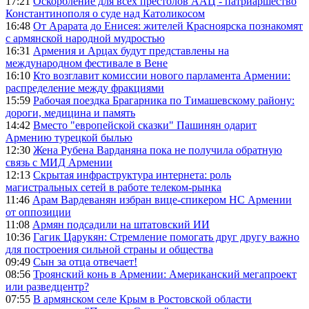
17:21
Оскорбление для всех престолов ААЦ - патриаршество
Константинополя о суде над Католикосом
16:48
От Арарата до Енисея: жителей Красноярска познакомят
с армянской народной мудростью
16:31
Армения и Арцах будут представлены на
международном фестивале в Вене
16:10
Кто возглавит комиссии нового парламента Армении:
распределение между фракциями
15:59
Рабочая поездка Брагарника по Тимашевскому району:
дороги, медицина и память
14:42
Вместо "европейской сказки" Пашинян одарит
Армению турецкой былью
12:30
Жена Рубена Варданяна пока не получила обратную
связь с МИД Армении
12:13
Скрытая инфраструктура интернета: роль
магистральных сетей в работе телеком-рынка
11:46
Арам Вардеванян избран вице-спикером НС Армении
от оппозиции
11:08
Армян подсадили на штатовский ИИ
10:36
Гагик Царукян: Стремление помогать друг другу важно
для построения сильной страны и общества
09:49
Сын за отца отвечает!
08:56
Троянский конь в Армении: Американский мегапроект
или разведцентр?
07:55
В армянском селе Крым в Ростовской области