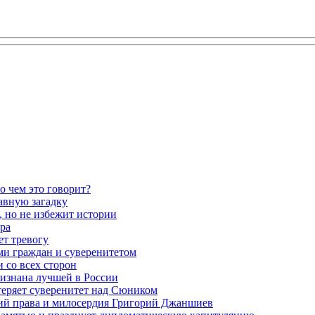
о чем это говорит?
авную загадку
 но не избежит истории
ра
ет тревогу
ми граждан и суверенитетом
 со всех сторон
ризнана лучшей в России
теряет суверенитет над Сюником
ений права и милосердия Григорий Джаншиев