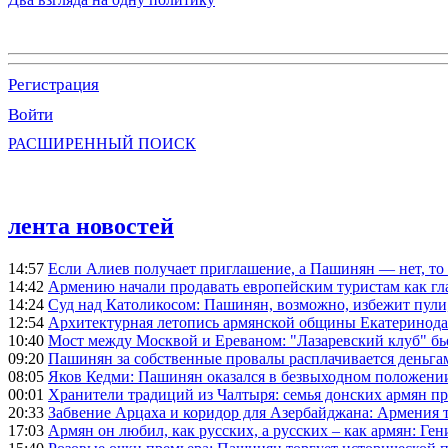
Регистрация
Войти
РАСШИРЕННЫЙ ПОИСК
лента новостей
14:57
Если Алиев получает приглашение, а Пашинян — нет, то 
14:42
Армению начали продавать европейским туристам как гл
14:24
Суд над Католикосом: Пашинян, возможно, избежит пули,
12:54
Архитектурная летопись армянской общины Екатеринода
10:40
Мост между Москвой и Ереваном: "Лазаревский клуб" бь
09:20
Пашинян за собственные провалы расплачивается деньга
08:05
Яков Кедми: Пашинян оказался в безвыходном положении
00:01
Хранители традиций из Чалтыря: семья донских армян п
20:33
Забвение Арцаха и коридор для Азербайджана: Армения 
17:03
Армян он любил, как русских, а русских – как армян: Г