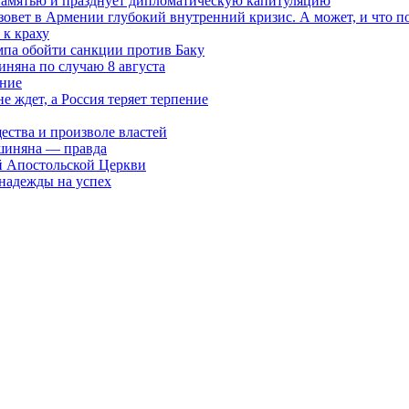
 памятью и празднует дипломатическую капитуляцию
овет в Армении глубокий внутренний кризис. А может, и что 
к краху
мпа обойти санкции против Баку
няна по случаю 8 августа
ание
ждет, а Россия теряет терпение
ества и произволе властей
шиняна — правда
й Апостольской Церкви
 надежды на успех