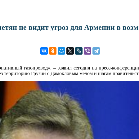
апетян не видит угроз для Армении в во
тернативный газопровод», – заявил сегодня на пресс-конферен
ез территорию Грузии с Дамокловым мечом и шагам правительст