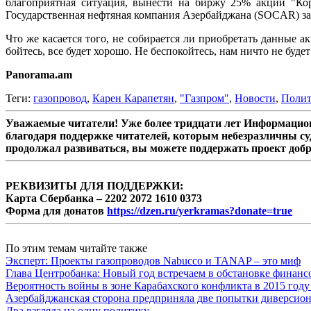
благоприятная ситуация, вынести на биржу 25% акций "Кор
Государственная нефтяная компания Азербайджана (SOCAR) зая
Что же касается того, не собирается ли приобретать данные а
бойтесь, все будет хорошо. Не беспокойтесь, нам ничто не будет
Panorama.am
Теги:
газопровод
,
Карен Карапетян
,
"Газпром"
,
Новости
,
Полит
Уважаемые читатели! Уже более тридцати лет Информацион
благодаря поддержке читателей, которым небезразличны су
продолжал развиваться, вы можете поддержать проект доб
РЕКВИЗИТЫ ДЛЯ ПОДДЕРЖКИ:
Карта Сбербанка – 2202 2072 1610 0373
Форма для донатов
https://dzen.ru/yerkramas?donate=true
По этим темам читайте также
Эксперт: Проекты газопроводов Nabucco и TANAP – это миф
Глава Центробанка: Новый год встречаем в обстановке финанс
Вероятность войны в зоне Карабахского конфликта в 2015 году
Азербайджанская сторона предприняла две попытки диверсио
Два взгляда на одну политику