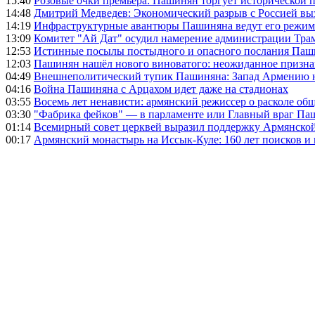
15:40
Розовые очки премьера: Пашинян торгует исторической
14:48
Дмитрий Медведев: Экономический разрыв с Россией выз
14:19
Инфраструктурные авантюры Пашиняна ведут его режим 
13:09
Комитет "Ай Дат" осудил намерение администрации Тра
12:53
Истинные посылы постыдного и опасного послания Паши
12:03
Пашинян нашёл нового виноватого: неожиданное призн
04:49
Внешнеполитический тупик Пашиняна: Запад Армению не 
04:16
Война Пашиняна с Арцахом идет даже на стадионах
03:55
Восемь лет ненависти: армянский режиссер о расколе общ
03:30
"Фабрика фейков" — в парламенте или Главный враг Па
01:14
Всемирный совет церквей выразил поддержку Армянско
00:17
Армянский монастырь на Иссык-Куле: 160 лет поисков и