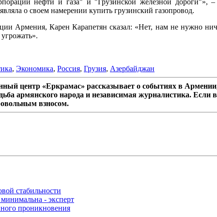
порации нефти и газа" и "Грузинской железной дороги"», –
вляла о своем намерении купить грузинский газопровод.
кции Армения, Карен Карапетян сказал: «Нет, нам не нужно ниче
 угрожать».
ика
,
Экономика
,
Россия
,
Грузия
,
Азербайджан
ный центр «Еркрамас» рассказывает о событиях в Армении,
дьба армянского народа и независимая журналистика. Если в
ровольным взносом.
овой стабильности
 минимальна - эксперт
нного проникновения