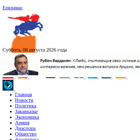
Еркрамас
Суббота, 08 августа 2026 года
Главная
Новости
Политика
Закавказье
Экономика
Армия
Диаспора
Общество
Аналитика