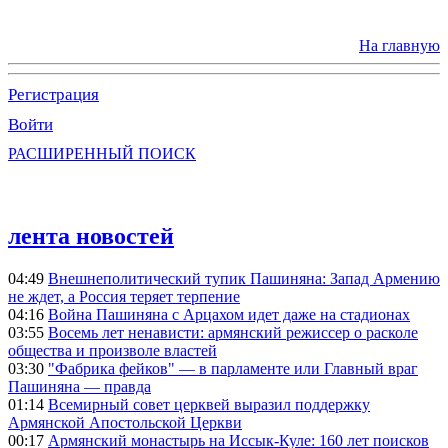
На главную
Регистрация
Войти
РАСШИРЕННЫЙ ПОИСК
лента новостей
04:49
Внешнеполитический тупик Пашиняна: Запад Армению
не ждет, а Россия теряет терпение
04:16
Война Пашиняна с Арцахом идет даже на стадионах
03:55
Восемь лет ненависти: армянский режиссер о расколе
общества и произволе властей
03:30
"Фабрика фейков" — в парламенте или Главный враг
Пашиняна — правда
01:14
Всемирный совет церквей выразил поддержку
Армянской Апостольской Церкви
00:17
Армянский монастырь на Иссык-Куле: 160 лет поисков