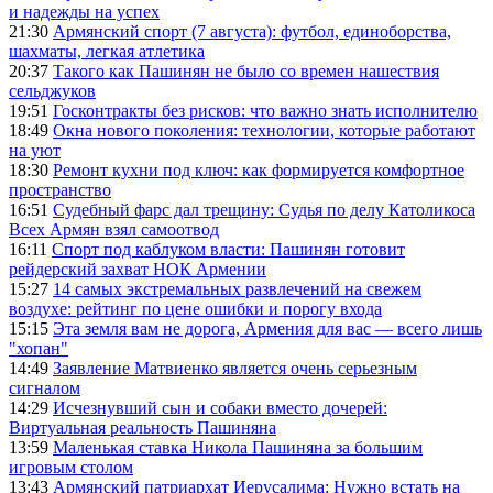
и надежды на успех
21:30
Армянский спорт (7 августа): футбол, единоборства,
шахматы, легкая атлетика
20:37
Такого как Пашинян не было со времен нашествия
сельджуков
19:51
Госконтракты без рисков: что важно знать исполнителю
18:49
Окна нового поколения: технологии, которые работают
на уют
18:30
Ремонт кухни под ключ: как формируется комфортное
пространство
16:51
Судебный фарс дал трещину: Судья по делу Католикоса
Всех Армян взял самоотвод
16:11
Спорт под каблуком власти: Пашинян готовит
рейдерский захват НОК Армении
15:27
14 самых экстремальных развлечений на свежем
воздухе: рейтинг по цене ошибки и порогу входа
15:15
Эта земля вам не дорога, Армения для вас — всего лишь
"хопан"
14:49
Заявление Матвиенко является очень серьезным
сигналом
14:29
Исчезнувший сын и собаки вместо дочерей:
Виртуальная реальность Пашиняна
13:59
Маленькая ставка Никола Пашиняна за большим
игровым столом
13:43
Армянский патриархат Иерусалима: Нужно встать на