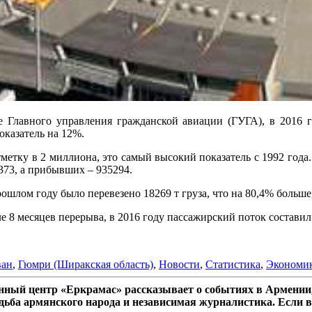
лавного управления гражданской авиации (ГУГА), в 2016 го
оказатель на 12%.
метку в 2 миллиона, это самый высокий показатель с 1992 года.
373, а прибывших – 935294.
рошлом году было перевезено 18269 т груза, что на 80,4% больше,
 месяцев перерыва, в 2016 году пассажирский поток составил 12
ван
,
Гюмри (Ширакская область)
,
Новости
,
Статистика
,
Экономи
ный центр «Еркрамас» рассказывает о событиях в Армении,
дьба армянского народа и независимая журналистика. Если в