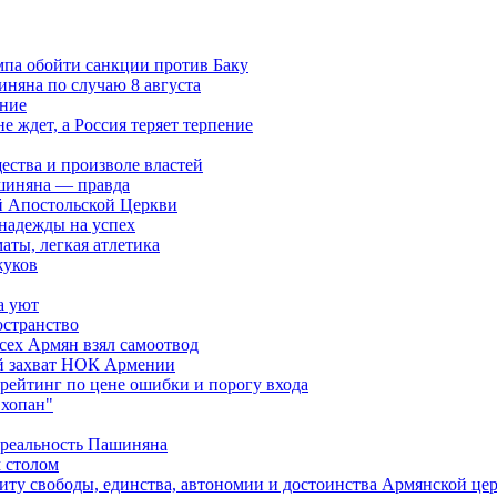
мпа обойти санкции против Баку
няна по случаю 8 августа
ание
ждет, а Россия теряет терпение
ества и произволе властей
шиняна — правда
й Апостольской Церкви
 надежды на успех
аты, легкая атлетика
жуков
а уют
остранство
сех Армян взял самоотвод
ий захват НОК Армении
 рейтинг по цене ошибки и порогу входа
"хопан"
 реальность Пашиняна
 столом
иту свободы, единства, автономии и достоинства Армянской це