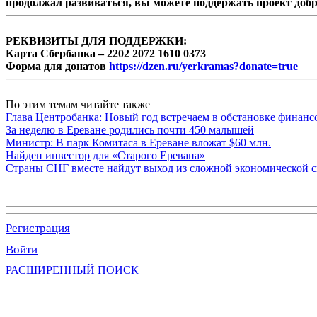
продолжал развиваться, вы можете поддержать проект доб
РЕКВИЗИТЫ ДЛЯ ПОДДЕРЖКИ:
Карта Сбербанка – 2202 2072 1610 0373
Форма для донатов
https://dzen.ru/yerkramas?donate=true
По этим темам читайте также
Глава Центробанка: Новый год встречаем в обстановке финанс
За неделю в Ереване родились почти 450 малышей
Министр: В парк Комитаса в Ереване вложат $60 млн.
Найден инвестор для «Старого Еревана»
Страны СНГ вместе найдут выход из сложной экономической с
Регистрация
Войти
РАСШИРЕННЫЙ ПОИСК