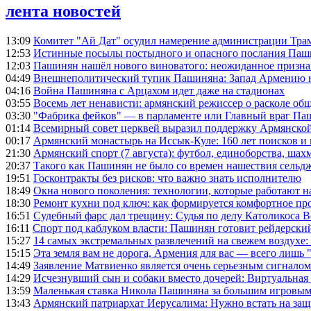
лента новостей
13:09
Комитет "Ай Дат" осудил намерение администрации Тра
12:53
Истинные посылы постыдного и опасного послания Паши
12:03
Пашинян нашёл нового виноватого: неожиданное призн
04:49
Внешнеполитический тупик Пашиняна: Запад Армению не 
04:16
Война Пашиняна с Арцахом идет даже на стадионах
03:55
Восемь лет ненависти: армянский режиссер о расколе общ
03:30
"Фабрика фейков" — в парламенте или Главный враг Па
01:14
Всемирный совет церквей выразил поддержку Армянско
00:17
Армянский монастырь на Иссык-Куле: 160 лет поисков и
21:30
Армянский спорт (7 августа): футбол, единоборства, шахм
20:37
Такого как Пашинян не было со времен нашествия сельд
19:51
Госконтракты без рисков: что важно знать исполнителю
18:49
Окна нового поколения: технологии, которые работают н
18:30
Ремонт кухни под ключ: как формируется комфортное пр
16:51
Судебный фарс дал трещину: Судья по делу Католикоса В
16:11
Спорт под каблуком власти: Пашинян готовит рейдерск
15:27
14 самых экстремальных развлечений на свежем воздухе:
15:15
Эта земля вам не дорога, Армения для вас — всего лишь 
14:49
Заявление Матвиенко является очень серьезным сигналом
14:29
Исчезнувший сын и собаки вместо дочерей: Виртуальная
13:59
Маленькая ставка Никола Пашиняна за большим игровым
13:43
Армянский патриархат Иерусалима: Нужно встать на защ