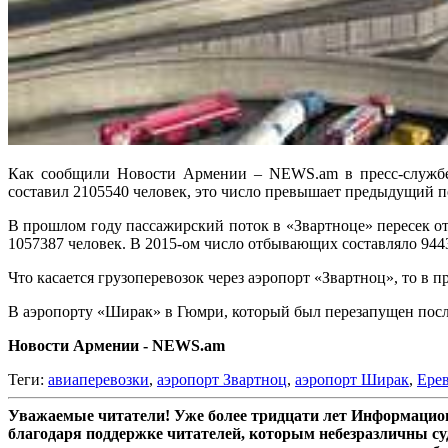
Как сообщили Новости Армении – NEWS.am в пресс-службе Г
составил 2105540 человек, это число превышает предыдущий п
В прошлом году пассажирский поток в «Звартноце» пересек от
1057387 человек. В 2015-ом число отбывающих составляло 944
Что касается грузоперевозок через аэропорт «Звартноц», то в п
В аэропорту «Ширак» в Гюмри, который был перезапущен после 8
Новости Армении - NEWS.am
Теги:
авиаперевозки
,
аэропорт Звартноц
,
аэропорт Ширак
,
Ере
Уважаемые читатели! Уже более тридцати лет Информацион
благодаря поддержке читателей, которым небезразличны су