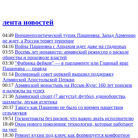
лента новостей
04:49
Внешнеполитический тупик Пашиняна: Запад Армению
не ждет, а Россия теряет терпение
04:16
Война Пашиняна с Арцахом идет даже на стадионах
03:55
Восемь лет ненависти: армянский режиссер о расколе
общества и произволе властей
03:30
"Фабрика фейков" — в парламенте или Главный враг
Пашиняна — правда
01:14
Всемирный совет церквей выразил поддержку
Армянской Апостольской Церкви
00:17
Армянский монастырь на Иссык-Куле: 160 лет поисков
и надежды на успех
21:30
Армянский спорт (7 августа): футбол, единоборства,
шахматы, легкая атлетика
20:37
Такого как Пашинян не было со времен нашествия
сельджуков
19:51
Госконтракты без рисков: что важно знать исполнителю
18:49
Окна нового поколения: технологии, которые работают
на уют
18:30
Ремонт кухни под ключ: как формируется комфортное