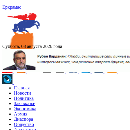
Еркрамас
Суббота, 08 августа 2026 года
Главная
Новости
Политика
Закавказье
Экономика
Армия
Диаспора
Общество
Аналитика