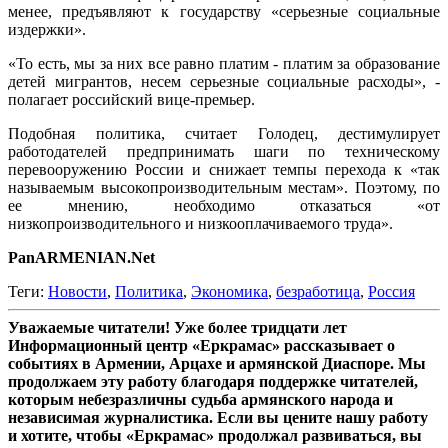
менее, предъявляют к государству «серьезные социальные
издержки».
«То есть, мы за них все равно платим - платим за образование
детей мигрантов, несем серьезные социальные расходы», -
полагает российский вице-премьер.
Подобная политика, считает Голодец, дестимулирует
работодателей предпринимать шаги по техническому
перевооружению России и снижает темпы перехода к «так
называемым высокопроизводительным местам». Поэтому, по
ее мнению, необходимо отказаться «от
низкопроизводительного и низкооплачиваемого труда».
PanARMENIAN.Net
Теги:
Новости
,
Политика
,
Экономика
,
безработица
,
Россия
Уважаемые читатели! Уже более тридцати лет
Информационный центр «Еркрамас» рассказывает о
событиях в Армении, Арцахе и армянской Диаспоре. Мы
продолжаем эту работу благодаря поддержке читателей,
которым небезразличны судьба армянского народа и
независимая журналистика. Если вы цените нашу работу
и хотите, чтобы «Еркрамас» продолжал развиваться, вы