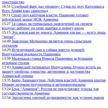
пространство
16:51
Судебный фарс дал трещину: Судья по делу Католикоса
Всех Армян взял самоотвод
16:11
Спорт под каблуком власти: Пашинян готовит
рейдерский захват НОК Армении
15:27
14 самых экстремальных развлечений на свежем
воздухе: рейтинг по цене ошибки и порогу входа
15:15
Эта земля вам не дорога, Армения для вас — всего лишь
"хопан"
14:49
Заявление Матвиенко является очень серьезным
сигналом
14:29
Исчезнувший сын и собаки вместо дочерей:
Виртуальная реальность Пашиняна
13:59
Маленькая ставка Никола Пашиняна за большим
игровым столом
13:43
Армянский патриархат Иерусалима: Нужно встать на
защиту свободы, единства, автономии и достоинства
Армянской церкви
13:35
Бюро Дашнакцутюн: Действия властей Армении против
Церкви антиконституционны и антинациональны
13:24
Блок "Армения": Россия не представляет угрозы для
государственности Армении
12:54
Экосистема элитной недвижимости: как устроен рынок