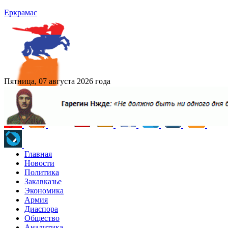
Еркрамас
Пятница, 07 августа 2026 года
Главная
Новости
Политика
Закавказье
Экономика
Армия
Диаспора
Общество
Аналитика