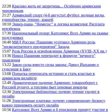
22:28
Красиво жить не запретишь... Особенно армянским
чиновникам
21:27
Армянский спорт (4-6 августа): футбол, водные виды,
единоборства, теннис, хоккей
18:10
Энвер-паша, "Немесис" и логика возмездия: Расплата
неизбежна
17:30
Национальный позор: Католикос Всех Армян на скамье
подсудимых
16:40
МИД России: Пашинян уготовил Армении роль
"низкозатратного предприятия" Запада
15:07
Роль России в освобождении Армении (XVIII–XX вв.)
13:36
Никол Пашинян переходит к формуле "вечного"
правления
13:22
Закон силы вместо силы закона: Давид Ишханян о
судилище в Баку
13:08
Попытка переписать историю и стать властью в
армянском вилайете
12:49
Драматическое падение Армении: товарооборот с
Россией рухнул, а топливо бьет ценовые рекорды
12:30
Электронные библиотеки: почему чтение уходит в
онлайн
11:28
Электронные платежи: почему современному бизнесу
важно принимать оплату онлайн
10:56
Католикос Всех Армян и 6 епископов примут участие в