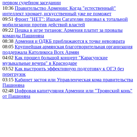
первом судебном заседании
10:36
Правительство Армении: Когда "естественный"
интеллект хромает, искусственный уже не поможет
09:51
Фронт "НЕТ": Ишхан Сагателян призвал к тотальной
мобилизации против действий властей
09:22
Пешка в игре титанов: Армения платит за провалы
команды Пашиняна
08:38
Армения и ОДКБ приближаются к точке невозврата
08:05
Крупнейшая армянская благотворительная организация
поддержала Католикоса Всех Армян
04:02
Как прошел большой концерт "Карасунские
музыкальные вечера" в Краснодаре
03:52
Как выстроить эффективную подготовку к ОГЭ без
перегрузок
03:15
Кабинет застоя или Управленческая кома правительства
Пашиняна
02:48
Цифровая капитуляция Армении или "Троянский конь"
от Пашиняна