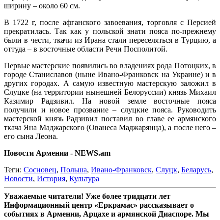
ширину – около 60 см.
В 1722 г, после афганского завоевания, торговля с Персией
прекратилась. Так как у польской знати пояса по-прежнему
были в чести, ткачи из Ирана стали переселяться в Турцию, а
оттуда – в восточные области Речи Посполитой.
Первые мастерские появились во владениях рода Потоцких, в
городе Станиславов (ныне Ивано-Франковск на Украине) и в
других городах. А самую известную мастерскую заложил в
Слуцке (на территории нынешней Белоруссии) князь Михаил
Казимир Радзивил. На новой земле восточные пояса
получили и новое прозвание – слуцкие пояса. Руководить
мастерской князь Радзивил поставил во главе ее армянского
ткача Яна Маджарского (Ованеса Маджарянца), а после него –
его сына Леона.
Новости Армении - NEWS.am
Теги:
Сосновец
,
Польша
,
Ивано-Франковск
,
Слуцк
,
Беларусь
,
Новости
,
История
,
Культура
Уважаемые читатели! Уже более тридцати лет
Информационный центр «Еркрамас» рассказывает о
событиях в Армении, Арцахе и армянской Диаспоре. Мы