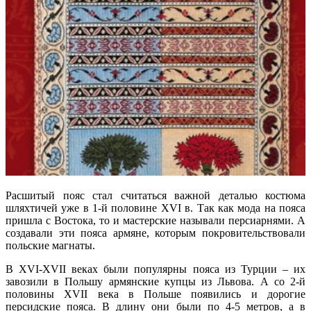
Расшитый пояс стал считаться важной деталью костюма
шляхтичей уже в 1-й половине XVI в. Так как мода на пояса
пришла с Востока, то и мастерские называли персиарнями. А
создавали эти пояса армяне, которым покровительствовали
польские магнаты.
В XVI-XVII веках были популярны пояса из Турции – их
завозили в Польшу армянские купцы из Львова. А со 2-й
половины XVII века в Польше появились и дорогие
персидские пояса. В длину они были по 4-5 метров, а в