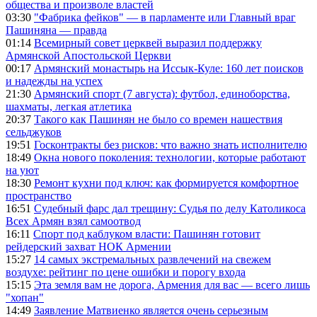
общества и произволе властей
03:30
"Фабрика фейков" — в парламенте или Главный враг
Пашиняна — правда
01:14
Всемирный совет церквей выразил поддержку
Армянской Апостольской Церкви
00:17
Армянский монастырь на Иссык-Куле: 160 лет поисков
и надежды на успех
21:30
Армянский спорт (7 августа): футбол, единоборства,
шахматы, легкая атлетика
20:37
Такого как Пашинян не было со времен нашествия
сельджуков
19:51
Госконтракты без рисков: что важно знать исполнителю
18:49
Окна нового поколения: технологии, которые работают
на уют
18:30
Ремонт кухни под ключ: как формируется комфортное
пространство
16:51
Судебный фарс дал трещину: Судья по делу Католикоса
Всех Армян взял самоотвод
16:11
Спорт под каблуком власти: Пашинян готовит
рейдерский захват НОК Армении
15:27
14 самых экстремальных развлечений на свежем
воздухе: рейтинг по цене ошибки и порогу входа
15:15
Эта земля вам не дорога, Армения для вас — всего лишь
"хопан"
14:49
Заявление Матвиенко является очень серьезным