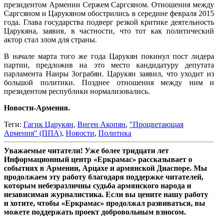
президентом Армении Сержем Саргсяном. Отношения между
Саргсяном и Царукяном обострились в середине февраля 2015
года. Глава государства подверг резкой критике деятельность
Царукяна, заявив, в частности, что тот как политический
актор стал злом для страны.
В начале марта того же года Царукян покинул пост лидера
партии, предложив на это место кандидатуру депутата
парламента Наиры Зограбян. Царукян заявил, что уходит из
большой политики. Позднее отношения между ним и
президентом республики нормализовались.
Новости-Армения.
Теги:
Гагик Царукян
,
Виген Акопян
,
"Процветающая
Армения" (ППА)
,
Новости
,
Политика
Уважаемые читатели! Уже более тридцати лет
Информационный центр «Еркрамас» рассказывает о
событиях в Армении, Арцахе и армянской Диаспоре. Мы
продолжаем эту работу благодаря поддержке читателей,
которым небезразличны судьба армянского народа и
независимая журналистика. Если вы цените нашу работу
и хотите, чтобы «Еркрамас» продолжал развиваться, вы
можете поддержать проект добровольным взносом.