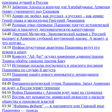
признана лучшей в России
20:33
Забвение Арцаха и коридор для Азербайджана: Армения
теряет суверенитет над Сюником
17:03
Армян он любил, как русских, а русских – как армян:
Гений права и милосердия Григорий Джаншиев
15:40
Розовые очки премьера: Пашинян торгует исторической
памятью и празднует дипломатическую капитуляцию
14:48
Дмитрий Медведев: Экономический разрыв с Россией
вызовет в Армении глубокий внутренний кризис. А может, и
что похуже…
14:19
Инфраструктурные авантюры Пашиняна ведут его
режим к краху
13:09
Комитет "Ай Дат" осудил намерение администрации
Трампа обойти санкции против Баку
12:53
Истинные посылы постыдного и опасного послания
Пашиняна по случаю 8 августа
12:03
Пашинян нашёл нового виноватого: неожиданное
признание
04:49
Внешнеполитический тупик Пашиняна: Запад Армению
не ждет, а Россия теряет терпение
04:16
Война Пашиняна с Арцахом идет даже на стадионах
03:55
Восемь лет ненависти: армянский режиссер о расколе
общества и произволе властей
03:30
"Фабрика фейков" — в парламенте или Главный враг
Пашиняна — правда