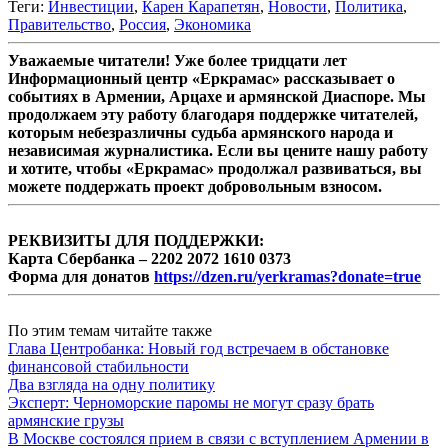
Теги:
Инвестиции
,
Карен Карапетян
,
Новости
,
Политика
,
Правительство
,
Россия
,
Экономика
Уважаемые читатели! Уже более тридцати лет
Информационный центр «Еркрамас» рассказывает о
событиях в Армении, Арцахе и армянской Диаспоре. Мы
продолжаем эту работу благодаря поддержке читателей,
которым небезразличны судьба армянского народа и
независимая журналистика. Если вы цените нашу работу
и хотите, чтобы «Еркрамас» продолжал развиваться, вы
можете поддержать проект добровольным взносом.
РЕКВИЗИТЫ ДЛЯ ПОДДЕРЖКИ:
Карта Сбербанка – 2202 2072 1610 0373
Форма для донатов
https://dzen.ru/yerkramas?donate=true
По этим темам читайте также
Глава Центробанка: Новый год встречаем в обстановке
финансовой стабильности
Два взгляда на одну политику
Эксперт: Черноморские паромы не могут сразу брать
армянские грузы
В Москве состоялся прием в связи с вступлением Армении в