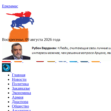
Еркрамас
Воскресенье, 09 августа 2026 года
Главная
Новости
Политика
Закавказье
Экономика
Армия
Диаспора
Общество
Аналитика