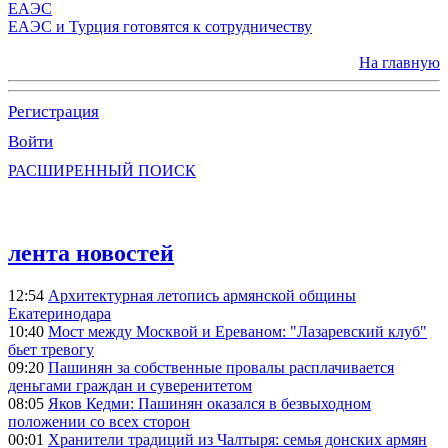
ЕАЭС
ЕАЭС и Турция готовятся к сотрудничеству
На главную
Регистрация
Войти
РАСШИРЕННЫЙ ПОИСК
лента новостей
12:54
Архитектурная летопись армянской общины
Екатеринодара
10:40
Мост между Москвой и Ереваном: "Лазаревский клуб"
бьет тревогу
09:20
Пашинян за собственные провалы расплачивается
деньгами граждан и суверенитетом
08:05
Яков Кедми: Пашинян оказался в безвыходном
положении со всех сторон
00:01
Хранители традиций из Чалтыря: семья донских армян