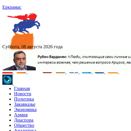
Еркрамас
Суббота, 08 августа 2026 года
Главная
Новости
Политика
Закавказье
Экономика
Армия
Диаспора
Общество
Аналитика