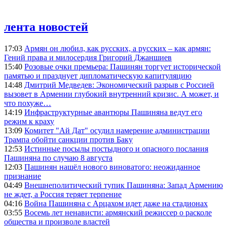
лента новостей
17:03
Армян он любил, как русских, а русских – как армян:
Гений права и милосердия Григорий Джаншиев
15:40
Розовые очки премьера: Пашинян торгует исторической
памятью и празднует дипломатическую капитуляцию
14:48
Дмитрий Медведев: Экономический разрыв с Россией
вызовет в Армении глубокий внутренний кризис. А может, и
что похуже…
14:19
Инфраструктурные авантюры Пашиняна ведут его
режим к краху
13:09
Комитет "Ай Дат" осудил намерение администрации
Трампа обойти санкции против Баку
12:53
Истинные посылы постыдного и опасного послания
Пашиняна по случаю 8 августа
12:03
Пашинян нашёл нового виноватого: неожиданное
признание
04:49
Внешнеполитический тупик Пашиняна: Запад Армению
не ждет, а Россия теряет терпение
04:16
Война Пашиняна с Арцахом идет даже на стадионах
03:55
Восемь лет ненависти: армянский режиссер о расколе
общества и произволе властей