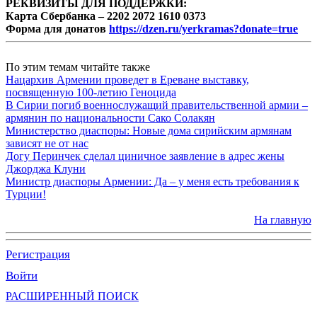
РЕКВИЗИТЫ ДЛЯ ПОДДЕРЖКИ:
Карта Сбербанка – 2202 2072 1610 0373
Форма для донатов
https://dzen.ru/yerkramas?donate=true
По этим темам читайте также
Нацархив Армении проведет в Ереване выставку,
посвященную 100-летию Геноцида
В Сирии погиб военнослужащий правительственной армии –
армянин по национальности Сако Солакян
Министерство диаспоры: Новые дома сирийским армянам
зависят не от нас
Догу Перинчек сделал циничное заявление в адрес жены
Джорджа Клуни
Министр диаспоры Армении: Да – у меня есть требования к
Турции!
На главную
Регистрация
Войти
РАСШИРЕННЫЙ ПОИСК