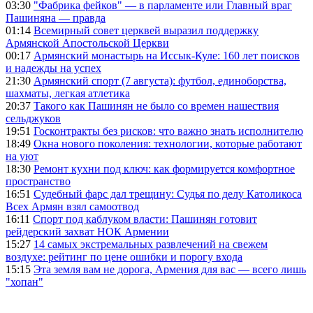
03:30
"Фабрика фейков" — в парламенте или Главный враг
Пашиняна — правда
01:14
Всемирный совет церквей выразил поддержку
Армянской Апостольской Церкви
00:17
Армянский монастырь на Иссык-Куле: 160 лет поисков
и надежды на успех
21:30
Армянский спорт (7 августа): футбол, единоборства,
шахматы, легкая атлетика
20:37
Такого как Пашинян не было со времен нашествия
сельджуков
19:51
Госконтракты без рисков: что важно знать исполнителю
18:49
Окна нового поколения: технологии, которые работают
на уют
18:30
Ремонт кухни под ключ: как формируется комфортное
пространство
16:51
Судебный фарс дал трещину: Судья по делу Католикоса
Всех Армян взял самоотвод
16:11
Спорт под каблуком власти: Пашинян готовит
рейдерский захват НОК Армении
15:27
14 самых экстремальных развлечений на свежем
воздухе: рейтинг по цене ошибки и порогу входа
15:15
Эта земля вам не дорога, Армения для вас — всего лишь
"хопан"