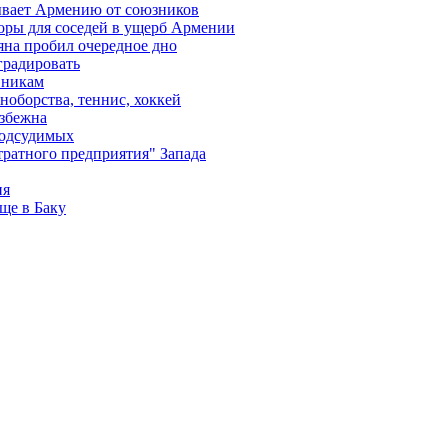
ывает Армению от союзников
оры для соседей в ущерб Армении
яна пробил очередное дно
градировать
вникам
ноборства, теннис, хоккей
избежна
подсудимых
ратного предприятия" Запада
ия
ще в Баку