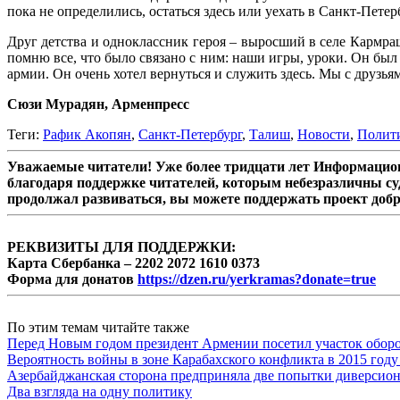
пока не определились, остаться здесь или уехать в Санкт-Петер
Друг детства и одноклассник героя – выросший в селе Кармр
помню все, что было связано с ним: наши игры, уроки. Он бы
армии. Он очень хотел вернуться и служить здесь. Мы с друзья
Сюзи Мурадян, Арменпресс
Теги:
Рафик Акопян
,
Санкт-Петербург
,
Талиш
,
Новости
,
Полит
Уважаемые читатели! Уже более тридцати лет Информацион
благодаря поддержке читателей, которым небезразличны су
продолжал развиваться, вы можете поддержать проект доб
РЕКВИЗИТЫ ДЛЯ ПОДДЕРЖКИ:
Карта Сбербанка – 2202 2072 1610 0373
Форма для донатов
https://dzen.ru/yerkramas?donate=true
По этим темам читайте также
Перед Новым годом президент Армении посетил участок обор
Вероятность войны в зоне Карабахского конфликта в 2015 году
Азербайджанская сторона предприняла две попытки диверсио
Два взгляда на одну политику