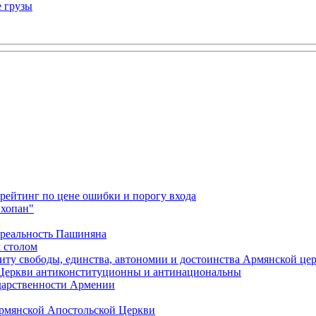
е грузы
 рейтинг по цене ошибки и порогу входа
"хопан"
 реальность Пашиняна
 столом
иту свободы, единства, автономии и достоинства Армянской це
Церкви антиконституционны и антинациональны
ударственности Армении
Армянской Апостольской Церкви