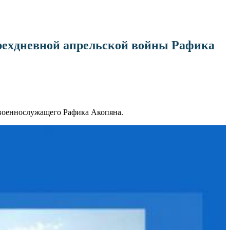
ырехдневной апрельской войны Рафика
 военнослужащего Рафика Акопяна.