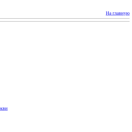
На главную
ркви