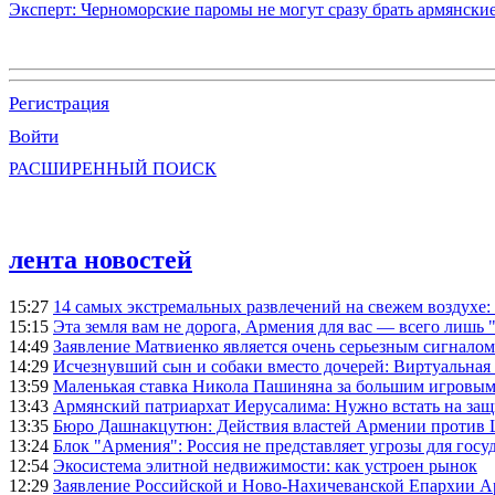
Эксперт: Черноморские паромы не могут сразу брать армянски
Регистрация
Войти
РАСШИРЕННЫЙ ПОИСК
лента новостей
15:27
14 самых экстремальных развлечений на свежем воздухе:
15:15
Эта земля вам не дорога, Армения для вас — всего лишь 
14:49
Заявление Матвиенко является очень серьезным сигналом
14:29
Исчезнувший сын и собаки вместо дочерей: Виртуальная
13:59
Маленькая ставка Никола Пашиняна за большим игровым
13:43
Армянский патриархат Иерусалима: Нужно встать на защ
13:35
Бюро Дашнакцутюн: Действия властей Армении против 
13:24
Блок "Армения": Россия не представляет угрозы для гос
12:54
Экосистема элитной недвижимости: как устроен рынок
12:29
Заявление Российской и Ново-Нахичеванской Епархии 