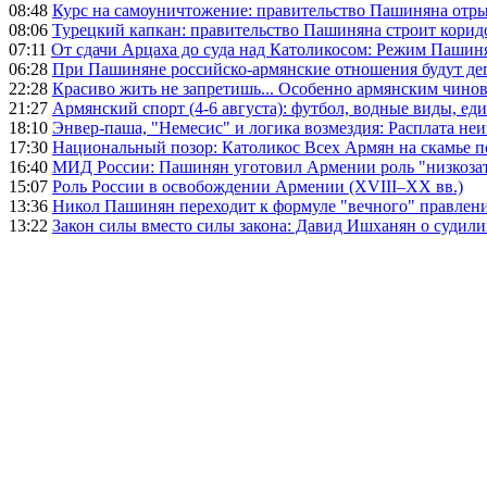
08:48
Курс на самоуничтожение: правительство Пашиняна отр
08:06
Турецкий капкан: правительство Пашиняна строит корид
07:11
От сдачи Арцаха до суда над Католикосом: Режим Пашин
06:28
При Пашиняне российско-армянские отношения будут де
22:28
Красиво жить не запретишь... Особенно армянским чино
21:27
Армянский спорт (4-6 августа): футбол, водные виды, еди
18:10
Энвер-паша, "Немесис" и логика возмездия: Расплата не
17:30
Национальный позор: Католикос Всех Армян на скамье 
16:40
МИД России: Пашинян уготовил Армении роль "низкозат
15:07
Роль России в освобождении Армении (XVIII–XX вв.)
13:36
Никол Пашинян переходит к формуле "вечного" правлен
13:22
Закон силы вместо силы закона: Давид Ишханян о судили