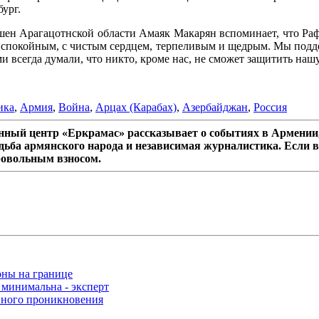
бург.
ашен Арагацотнской области Амаяк Макарян вспоминает, что Ра
л спокойным, с чистым сердцем, терпеливым и щедрым. Мы подде
ми всегда думали, что никто, кроме нас, не сможет защитить на
ика
,
Армия
,
Война
,
Арцах (Карабах)
,
Азербайджан
,
Россия
ный центр «Еркрамас» рассказывает о событиях в Армении,
дьба армянского народа и независимая журналистика. Если в
ровольным взносом.
оны на границе
 минимальна - эксперт
нного проникновения