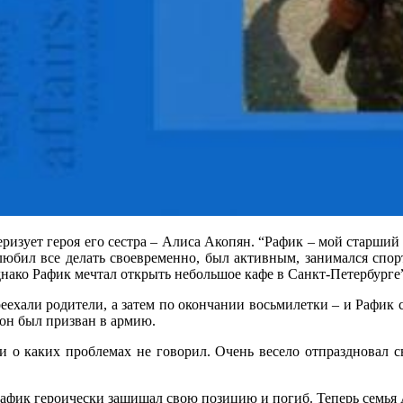
изует героя его сестра – Алиса Акопян. “Рафик – мой старший б
любил все делать своевременно, был активным, занимался спорт
днако Рафик мечтал открыть небольшое кафе в Санкт-Петербурге”,
еехали родители, а затем по окончании восьмилетки – и Рафик 
 он был призван в армию.
ни о каких проблемах не говорил. Очень весело отпраздновал с
фик героически защищал свою позицию и погиб. Теперь семья 